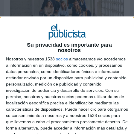
4 DE NOVIEMBRE DE 2025
Su privacidad es importante para
nosotros
La productora española ha reorganizado su
estructura interna para abordar una nueva
Nosotros y nuestros 1538
socios
almacenamos y/o accedemos
etapa, potenciando la internacionalización.
a información en un dispositivo, como cookies, y procesamos
datos personales, como identificadores únicos e información
Sandra Olalde y Elisabeth Almeda se
estándar enviada por un dispositivo para publicidad y contenido
convierten en socias de la compañía y
personalizado, medición de publicidad y contenido,
Sandra Modamio se incorpora como
investigación de audiencia y desarrollo de servicios.
Con su
productora ejecutiva
permiso, nosotros y nuestros socios podemos utilizar datos de
localización geográfica precisa e identificación mediante las
La productora española The Production Club
características de dispositivos. Puede hacer clic para otorgarnos
inicia una nueva etapa en su andadura tras
su consentimiento a nosotros y a nuestros 1538 socios para
reestructurar sus equipos y staff directivo, con el
que llevemos a cabo el procesamiento previamente descrito. De
objetivo de prestar mejor servicio a todos sus
forma alternativa, puede acceder a información más detallada y
partners en sus oficinas de Madrid y Barcelona y