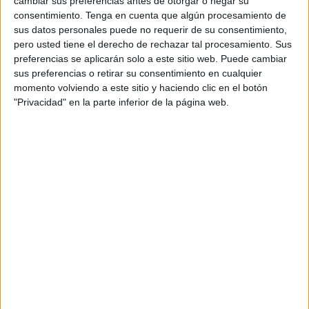
cambiar sus preferencias antes de otorgar o negar su
poder abrir nuevas vías de negocio tanto en
consentimiento.
Tenga en cuenta que algún procesamiento de
España como a nivel internacional, según relatan
sus datos personales puede no requerir de su consentimiento,
pero usted tiene el derecho de rechazar tal procesamiento. Sus
sus responsables mediante un comunicado oficial.
preferencias se aplicarán solo a este sitio web. Puede cambiar
En esta nueva etapa Sandra Olalde y Elisabeth
sus preferencias o retirar su consentimiento en cualquier
Almeda, profesionales que llevan años vinculadas
momento volviendo a este sitio y haciendo clic en el botón
a la productora, pasan a ser socias directoras de
"Privacidad" en la parte inferior de la página web.
la misma, asumiendo mayor responsabilidad en el
día a día, Olalde como responsable financiera y
Almeda como productora ejecutiva. En paralelo,
esta posición estratégica para cualquier empresa
de producción se refuerza igualmente con la
entrada de Sandra Modamio en calidad de
productora ejecutiva.
En palabras de Jorge Llama, fundador y
productor ejecutivo de The Production Club,
"siempre hemos pensado que parte fundamental
de nuestra productora y de nuestra profesión es
el equipo que nos acompaña. Y para esta nueva