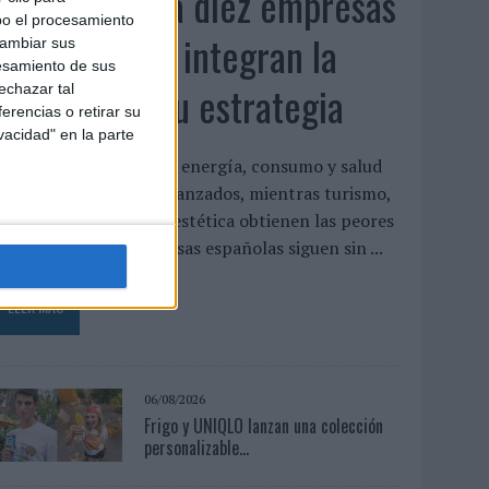
Siete de cada diez empresas
bo el procesamiento
españolas no integran la
cambiar sus
esamiento de sus
infancia en su estrategia
echazar tal
erencias o retirar su
vacidad" en la parte
l estudio concluye que energía, consumo y salud
on los sectores más avanzados, mientras turismo,
ecnología y gaming o estética obtienen las peores
aloraciones Las empresas españolas siguen sin ...
LEER MÁS
06/08/2026
Frigo y UNIQLO lanzan una colección
personalizable...