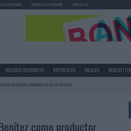
ERTA EDITORIAL
QUIERO SUSCRIBIRME
CONTACTO
MUJERES REFERENTES
REPORTAJES
ENLACES
NEWSLETTE
OLAS NO INTEGRAN LA INFANCIA EN SU ESTRATEGIA
UNQUE LOS MEDIOS CONTROLADOS MANTIENEN EL CRECIMIENTO
OS EN VERANO Y SUPERA AL MÓVIL COMO DISPOSITIVO MÁS UTILIZADO
OS ESPAÑOLES
Benítez como productor
IRECTORA COMERCIAL GLOBAL