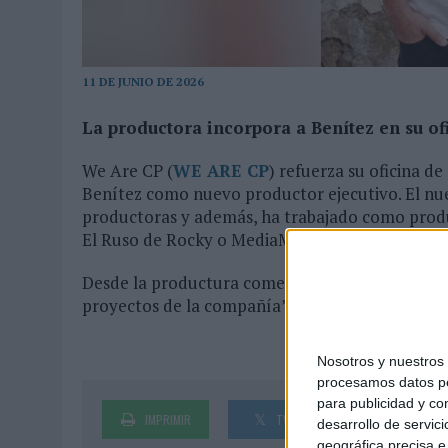
03/08/2026
|
MOVISTAR APELA A LA ILUSIÓN DE LAS AFICIONES PARA
06/08/2026
|
‘LA VUELTA’, DE FENOMENAL PARA MÁLAGA CF
11 DE JUNIO DE 2026
La productora incorpora a Benítez en su o
We Are CP (
WE ARE CP
) refuerza su oficina d
Benítez como nuevo productor ejecutivo. El nue
productoras y además, ha trabajado como produ
El Ruso de Rocky o MediaMonks.
Desde la productura comentan que “Benítez suma
proyectos de la compañía”.
Nosotros y nuestro
procesamos datos per
para publicidad y co
IMPRIMIR
TWEET
SHARE
desarrollo de servici
geográfica precisa e 