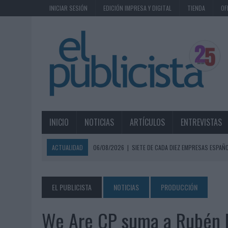
INICIAR SESIÓN
EDICIÓN IMPRESA Y DIGITAL
TIENDA
OF
INICIO
NOTICIAS
ARTÍCULOS
ENTREVISTAS
ACTUALIDAD
06/08/2026
|
SIETE DE CADA DIEZ EMPRESAS ESPAÑ
06/08/2026
|
EL MERCADO PUBLICITARIO CAE UN 2,6% EN 2025, A
06/08/2026
|
LA TELEVISIÓN SIGUE LIDERANDO EL CONSUMO DE MEDI
EL PUBLICISTA
NOTICIAS
PRODUCCIÓN
06/08/2026
|
EL USO DE LA IA GENERATIVA ALCANZA YA AL 62% DE L
We Are CP suma a Rubén 
06/08/2026
|
SYSTEM1 NOMBRA A KIMBERLY BASTONI COMO NUEVA D