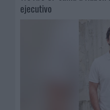
06/08/2026
|
FRIGO Y UNIQLO LANZAN UNA COLECCIÓN PERSONALIZA
ejecutivo
06/08/2026
|
LA IA ESTÁ SUBIENDO EL LISTÓN DE LA CREATIVIDAD
05/08/2026
|
BEON WORLDWIDE LANZA RAÍZ URBANA PARA TRANSFOR
05/08/2026
|
FABRA COMUNICACIÓN INCORPORA A CASONÁ Y ASUME 
05/08/2026
|
LOPESAN HOTELS & RESORTS ACERCA EL PARAÍSO CAN
05/08/2026
|
LUIS ARQUILLOS (BURGO DE ARIAS): “LA CONSTRUCCIÓ
MONEDA”
04/08/2026
|
‘EL PARAÍSO MÁS CERCA’, DE 22GRADOS PARA LOPESA
04/08/2026
|
‘LA ÚNICA CERVEZA DEL MUNDO QUE SE DISFRUTA DOS 
04/08/2026
|
‘EL FÚTBOL SIN LAS PERSONAS’, DE DENTSU CREATIVE
04/08/2026
|
CAPAZ, LA CERVEZA QUE CONVIERTE CADA BOTELLA EN
04/08/2026
|
BABARIA Y MAXIBON SON ‘EL MATCH PERFECTO DEL VE
04/08/2026
|
AUDIBLE REIVINDICA EL PODER TRANSFORMADOR DEL A
03/08/2026
|
‘VUELVE EL FÚTBOL. VUELVE A SOÑAR’, DE VML PARA MO