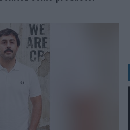
BLE INSPIRADA EN CORNETTO, CALIPPO Y SOLERO
MAR EL PATRIMONIO HISTÓRICO EN ACTIVOS CULTURALES Y ECONÓMICOS
LA GESTIÓN DE SUS RELACIONES CON LOS MEDIOS
ARIO EN SU ÚLTIMA CAMPAÑA INTERNACIONAL
N DE MARCA A LARGO PLAZO Y LA MEDICIÓN SON DOS CARAS DE LA MISMA
N HOTELS & RESORTS
VECES’, DE INUSUALY PARA CERVEZA CAPAZ
 PARA ORANGE
 UNA OPORTUNIDAD DE INCLUSIÓN
RANO’
UDIO EN SU NUEVA CAMPAÑA GLOBAL DE MARCA
VISTAR