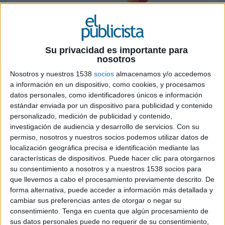
13 DE NOVIEMBRE DE 2019
La CNMC entiende que ambos grupos
Su privacidad es importante para
nosotros
vulneran la libre competencia de los
pequeños operadores y les da tres meses
Nosotros y nuestros 1538
socios
almacenamos y/o accedemos
para reordenar el modo de gestionar su
a información en un dispositivo, como cookies, y procesamos
datos personales, como identificadores únicos e información
negocio publicitario ante las empresas
estándar enviada por un dispositivo para publicidad y contenido
anunciantes españolas, anulando los
personalizado, medición de publicidad y contenido,
paquetes publicitarios
investigación de audiencia y desarrollo de servicios.
Con su
permiso, nosotros y nuestros socios podemos utilizar datos de
El mercado publicitario del medio televisión en
localización geográfica precisa e identificación mediante las
España puede cambiar a partir de hoy si tenemos
características de dispositivos. Puede hacer clic para otorgarnos
en cuenta la decisión de la Comisión Nacional de
su consentimiento a nosotros y a nuestros 1538 socios para
los Mercados y la Competencia (CNMC), que ha
que llevemos a cabo el procesamiento previamente descrito. De
resuelto multar con 77 millones de euros a
forma alternativa, puede acceder a información más detallada y
Mediaset y Atresmedia, los dos principales
cambiar sus preferencias antes de otorgar o negar su
actores del mercado en España (entre ambas
consentimiento.
Tenga en cuenta que algún procesamiento de
entidades y sus cadenas acaparan más del 85% de
sus datos personales puede no requerir de su consentimiento,