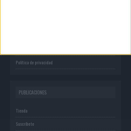
CORPORATIVO
Quienes somos
Publicidad
Normas de uso
Política de privacidad
PUBLICACIONES
Tienda
Suscríbete