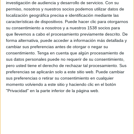
importancia de la Responsabilidad Social
investigación de audiencia y desarrollo de servicios.
Con su
Corporativa (RSC) como un elemento clave en
permiso, nosotros y nuestros socios podemos utilizar datos de
localización geográfica precisa e identificación mediante las
las empresas. La obra se estructura en cuatro
características de dispositivos. Puede hacer clic para otorgarnos
capítulos, con un prólogo a cargo de la autora y
su consentimiento a nosotros y a nuestros 1538 socios para
un epílogo sobre el propósito de la obra. Cada
que llevemos a cabo el procesamiento previamente descrito. De
capítulo es un paso. El primero sirve para
forma alternativa, puede acceder a información más detallada y
construir la personalidad, la marca personal, el
cambiar sus preferencias antes de otorgar o negar su
discurso, El segundo para conocer el entorno de
consentimiento.
Tenga en cuenta que algún procesamiento de
comunicación que condiciona: el panorama
sus datos personales puede no requerir de su consentimiento,
mediático, las redes sociales y las nuevas
pero usted tiene el derecho de rechazar tal procesamiento. Sus
tendencias de comunicación. El tercer paso es el
preferencias se aplicarán solo a este sitio web. Puede cambiar
más técnico: permite aprender cómo organizar
sus preferencias o retirar su consentimiento en cualquier
momento volviendo a este sitio y haciendo clic en el botón
un evento, cómo crear un plan de comunicación
"Privacidad" en la parte inferior de la página web.
o cómo gestionar una crisis, entre otras
actividades. El último capítulo incide en la
responsabilidad social corporativa y su
comunicación. “Podemos actuar, organizar y
acometer proyectos perfectamente. Pero no
basta. Hay que hacerlo en beneficio de la
sociedad”, asegura la autora.