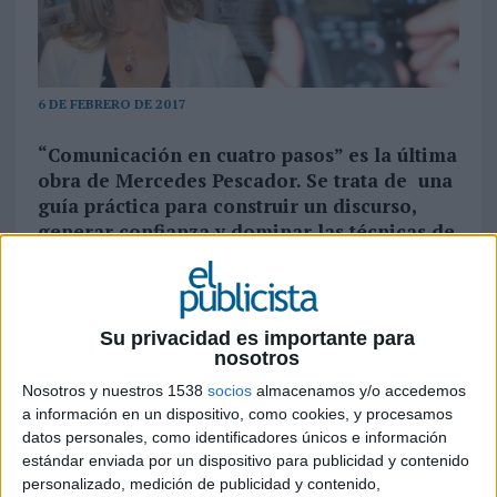
6 DE FEBRERO DE 2017
“Comunicación en cuatro pasos” es la última
obra de Mercedes Pescador. Se trata de una
guía práctica para construir un discurso,
generar confianza y dominar las técnicas de
comunicación que permiten alcanzar el
liderazgo en cualquier ámbito de la vida,
especialmente en el mundo de los negocios.
Su privacidad es importante para
La nueva obra de Mercedes Pescador responde a
nosotros
varias cuestiones clave: Cómo construir un plan
Nosotros y nuestros 1538
socios
almacenamos y/o accedemos
de comunicación eficaz, cómo crear liderazgos;
a información en un dispositivo, como cookies, y procesamos
cómo entender la función actual de los medios
datos personales, como identificadores únicos e información
de comunicación y la vorágine informativa en las
estándar enviada por un dispositivo para publicidad y contenido
redes sociales. La obra incide también en la
personalizado, medición de publicidad y contenido,