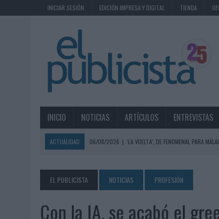
INICIAR SESIÓN
EDICIÓN IMPRESA Y DIGITAL
TIENDA
OF
INICIO
NOTICIAS
ARTÍCULOS
ENTREVISTAS
ACTUALIDAD
06/08/2026
|
‘LA VUELTA’, DE FENOMENAL PARA MÁLA
06/08/2026
|
SIETE DE CADA DIEZ EMPRESAS ESPAÑOLAS NO INTEGRA
06/08/2026
|
EL MERCADO PUBLICITARIO CAE UN 2,6% EN 2025, A
EL PUBLICISTA
NOTICIAS
PROFESIÓN
06/08/2026
|
LA TELEVISIÓN SIGUE LIDERANDO EL CONSUMO DE MEDI
Con la IA, se acabó el gr
06/08/2026
|
EL USO DE LA IA GENERATIVA ALCANZA YA AL 62% DE L