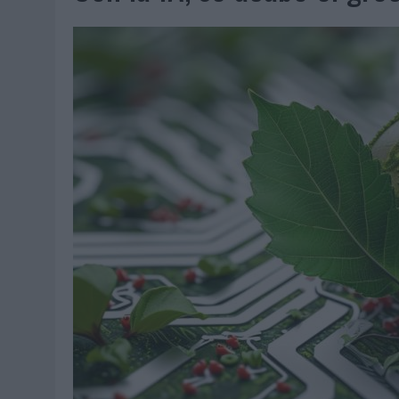
06/08/2026
|
SYSTEM1 NOMBRA A KIMBERLY BASTONI COMO NUEVA D
06/08/2026
|
FRIGO Y UNIQLO LANZAN UNA COLECCIÓN PERSONALIZA
06/08/2026
|
LA IA ESTÁ SUBIENDO EL LISTÓN DE LA CREATIVIDAD
05/08/2026
|
BEON WORLDWIDE LANZA RAÍZ URBANA PARA TRANSFOR
05/08/2026
|
FABRA COMUNICACIÓN INCORPORA A CASONÁ Y ASUME 
05/08/2026
|
LOPESAN HOTELS & RESORTS ACERCA EL PARAÍSO CAN
05/08/2026
|
LUIS ARQUILLOS (BURGO DE ARIAS): “LA CONSTRUCCIÓ
MONEDA”
04/08/2026
|
‘EL PARAÍSO MÁS CERCA’, DE 22GRADOS PARA LOPESA
04/08/2026
|
‘LA ÚNICA CERVEZA DEL MUNDO QUE SE DISFRUTA DOS 
04/08/2026
|
‘EL FÚTBOL SIN LAS PERSONAS’, DE DENTSU CREATIVE
04/08/2026
|
CAPAZ, LA CERVEZA QUE CONVIERTE CADA BOTELLA EN
04/08/2026
|
BABARIA Y MAXIBON SON ‘EL MATCH PERFECTO DEL VE
04/08/2026
|
AUDIBLE REIVINDICA EL PODER TRANSFORMADOR DEL A