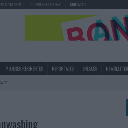
ERTA EDITORIAL
QUIERO SUSCRIBIRME
CONTACTO
MUJERES REFERENTES
REPORTAJES
ENLACES
NEWSLETTE
GA CF
N LA INFANCIA EN SU ESTRATEGIA
UNQUE LOS MEDIOS CONTROLADOS MANTIENEN EL CRECIMIENTO
OS EN VERANO Y SUPERA AL MÓVIL COMO DISPOSITIVO MÁS UTILIZADO
eenwashing
OS ESPAÑOLES