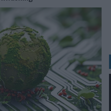
IRECTORA COMERCIAL GLOBAL
BLE INSPIRADA EN CORNETTO, CALIPPO Y SOLERO
MAR EL PATRIMONIO HISTÓRICO EN ACTIVOS CULTURALES Y ECONÓMICOS
LA GESTIÓN DE SUS RELACIONES CON LOS MEDIOS
ARIO EN SU ÚLTIMA CAMPAÑA INTERNACIONAL
N DE MARCA A LARGO PLAZO Y LA MEDICIÓN SON DOS CARAS DE LA MISMA
N HOTELS & RESORTS
VECES’, DE INUSUALY PARA CERVEZA CAPAZ
 PARA ORANGE
 UNA OPORTUNIDAD DE INCLUSIÓN
RANO’
UDIO EN SU NUEVA CAMPAÑA GLOBAL DE MARCA