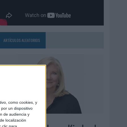
ARTÍCULOS ALEATORIOS
ivo, como cookies, y
por un dispositivo
ón de audiencia y
6/08/2026
de localización
 clic para