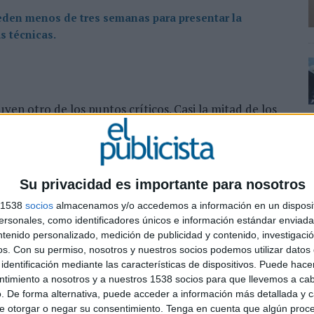
ceden menos de tres semanas para presentar la
s técnicas.
yen otro de los puntos críticos. Casi la mitad de los
s para presentar la documentación y desarrollar las
a FEDE y ACT, dificulta la elaboración de campañas
mente en proyectos de elevada complejidad.
Su privacidad es importante para nosotros
lidación de la presentación exclusivamente
concursos. Esta práctica está presente en el 94,9% de
s 1538
socios
almacenamos y/o accedemos a información en un disposit
 la digitalización de los procedimientos
sonales, como identificadores únicos e información estándar enviada 
los problemas técnicos en las plataformas pueden
ntenido personalizado, medición de publicidad y contenido, investigaci
 de algunas empresas.
os.
Con su permiso, nosotros y nuestros socios podemos utilizar datos 
identificación mediante las características de dispositivos. Puede hacer
ntimiento a nosotros y a nuestros 1538 socios para que llevemos a ca
. De forma alternativa, puede acceder a información más detallada y 
e otorgar o negar su consentimiento.
Tenga en cuenta que algún proc