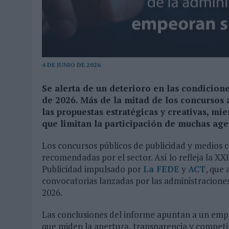
MONEDA”
07/08/2026
|
‘ALEXIA PUTELLAS X GALAXY Z FOLD8 – SIN LÍMITES’, 
4 DE JUNIO DE 2026
Se alerta de un deterioro en las condicion
de 2026. Más de la mitad de los concursos
las propuestas estratégicas y creativas, mi
que limitan la participación de muchas age
Los concursos públicos de publicidad y medios c
recomendadas por el sector. Así lo refleja la X
Publicidad impulsado por
La FEDE
y
ACT
, que 
convocatorias lanzadas por las administraciones
2026.
Las conclusiones del informe apuntan a un empe
que miden la apertura, transparencia y competit