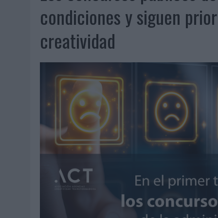
07/08/2026
|
EL VERANO PONE A PRUEBA LA ESTRATEGIA DIGITAL DE
condiciones y siguen prior
07/08/2026
|
VUELING CONVIERTE LOS RECUERDOS EN SOUVENIRS CO
creatividad
07/08/2026
|
CUANDO SE APAGUE EL SOL, EL ECLIPSE DE 2026 POND
06/08/2026
|
‘LA VUELTA’, DE FENOMENAL PARA MÁLAGA CF
06/08/2026
|
SIETE DE CADA DIEZ EMPRESAS ESPAÑOLAS NO INTEGRA
06/08/2026
|
LA TELEVISIÓN SIGUE LIDERANDO EL CONSUMO DE MEDI
06/08/2026
|
EL USO DE LA IA GENERATIVA ALCANZA YA AL 62% DE L
06/08/2026
|
SYSTEM1 NOMBRA A KIMBERLY BASTONI COMO NUEVA D
06/08/2026
|
FRIGO Y UNIQLO LANZAN UNA COLECCIÓN PERSONALIZA
06/08/2026
|
LA IA ESTÁ SUBIENDO EL LISTÓN DE LA CREATIVIDAD
05/08/2026
|
BEON WORLDWIDE LANZA RAÍZ URBANA PARA TRANSFOR
05/08/2026
|
FABRA COMUNICACIÓN INCORPORA A CASONÁ Y ASUME 
05/08/2026
|
LOPESAN HOTELS & RESORTS ACERCA EL PARAÍSO CAN
05/08/2026
|
LUIS ARQUILLOS (BURGO DE ARIAS): “LA CONSTRUCCIÓ