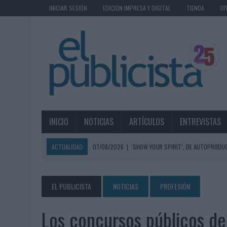
INICIAR SESIÓN
EDICIÓN IMPRESA Y DIGITAL
TIENDA
OF
INICIO
NOTICIAS
ARTÍCULOS
ENTREVISTAS
ACTUALIDAD
07/08/2026
|
‘SHOW YOUR SPIRIT’, DE AUTOPRODUC
07/08/2026
|
EL MÁLAGA CF CULMINA SU TRILOGÍA DE MARCA CON U
07/08/2026
|
MAHOU REIVINDICA EL RITUAL DE LA CAÑA EN EL DÍA IN
EL PUBLICISTA
NOTICIAS
PROFESIÓN
07/08/2026
|
MG SPIRIT RELANZA SU MARCA CON UNA ESTRATEGIA 
Los concursos públicos de
07/08/2026
|
PATRÓN CONVIERTE EL NUEVO SINGLE DE ARÓN PIPER EN