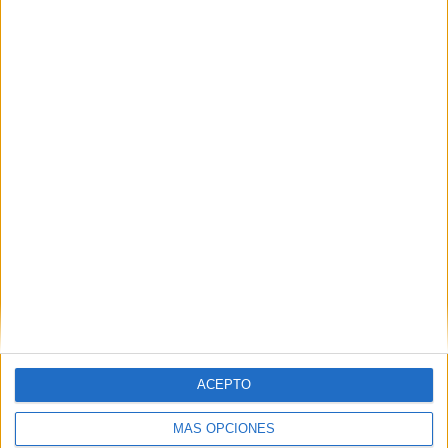
ARTÍCULOS ALEATORIOS
04/08/2026
‘El Match Perfecto del
Verano’, de Crush para
ACEPTO
MÁS OPCIONES