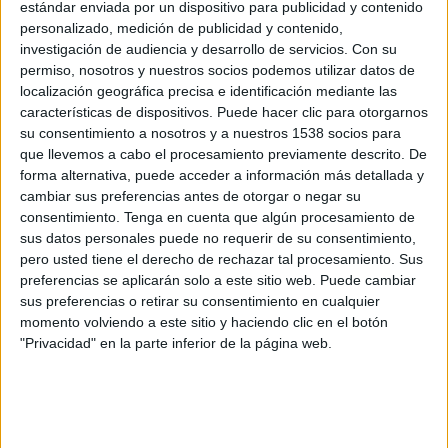
estándar enviada por un dispositivo para publicidad y contenido
industrias creativas y culturales, investigadores y estudiantes.
personalizado, medición de publicidad y contenido,
Con una programación pensada desde la praxis creativa e innovadora, se trata no
investigación de audiencia y desarrollo de servicios.
Con su
sólo de proporcionar discursos sino de provocar reflexiones conjuntas a través de
permiso, nosotros y nuestros socios podemos utilizar datos de
comunidades de diálogo, talleres, paneles integradores y happenings colectivos:
localización geográfica precisa e identificación mediante las
flashmob, árbol del conocimiento colectivo. Así, los participantes no sólo asisten a
características de dispositivos. Puede hacer clic para otorgarnos
conferencias sino que asumen un papel activo en esos espacios de creación de
su consentimiento a nosotros y a nuestros 1538 socios para
que llevemos a cabo el procesamiento previamente descrito. De
conocimiento a través de la palabra compartida.
forma alternativa, puede acceder a información más detallada y
El CICI s promociona con un spot creado por Publicitarios Implicados y a través
cambiar sus preferencias antes de otorgar o negar su
de la web www.crearmundos.net/cici/
consentimiento.
Tenga en cuenta que algún procesamiento de
sus datos personales puede no requerir de su consentimiento,
Ver spot
pero usted tiene el derecho de rechazar tal procesamiento. Sus
preferencias se aplicarán solo a este sitio web. Puede cambiar
sus preferencias o retirar su consentimiento en cualquier
IMPRIMIR
momento volviendo a este sitio y haciendo clic en el botón
"Privacidad" en la parte inferior de la página web.
TWEET
SHARE