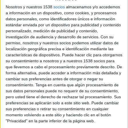
Nosotros y nuestros 1538
socios
almacenamos y/o accedemos
a información en un dispositivo, como cookies, y procesamos
datos personales, como identificadores únicos e información
estándar enviada por un dispositivo para publicidad y contenido
personalizado, medición de publicidad y contenido,
investigación de audiencia y desarrollo de servicios.
Con su
permiso, nosotros y nuestros socios podemos utilizar datos de
localización geográfica precisa e identificación mediante las
características de dispositivos. Puede hacer clic para otorgarnos
su consentimiento a nosotros y a nuestros 1538 socios para
que llevemos a cabo el procesamiento previamente descrito. De
forma alternativa, puede acceder a información más detallada y
cambiar sus preferencias antes de otorgar o negar su
consentimiento.
Tenga en cuenta que algún procesamiento de
sus datos personales puede no requerir de su consentimiento,
16 DE ENERO DE 2013
pero usted tiene el derecho de rechazar tal procesamiento. Sus
preferencias se aplicarán solo a este sitio web. Puede cambiar
Dimite Fernando Ocaña y la Junta nombra a
sus preferencias o retirar su consentimiento en cualquier
momento volviendo a este sitio y haciendo clic en el botón
Casals presidente durante los próximos cuatro
"Privacidad" en la parte inferior de la página web.
años