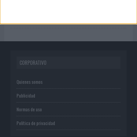
06/08/2026
System1 nombra a Kimberly Bastoni
como nueva directora...
CORPORATIVO
Quienes somos
Publicidad
Normas de uso
Política de privacidad