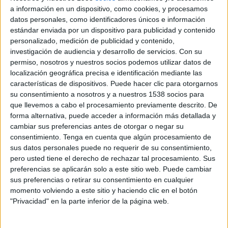
impulsores de la Academia de la Publicidad en
a información en un dispositivo, como cookies, y procesamos
2009. En 2014 fue nombrado Académico de
datos personales, como identificadores únicos e información
Honor de la institución.
estándar enviada por un dispositivo para publicidad y contenido
personalizado, medición de publicidad y contenido,
investigación de audiencia y desarrollo de servicios.
Con su
Nacido en 1936 Campisábalos, de la provincia de
permiso, nosotros y nuestros socios podemos utilizar datos de
Guadalajara, se licenció en Derecho y se graduó
localización geográfica precisa e identificación mediante las
en Administración de Empresas. Fue pionero de
características de dispositivos. Puede hacer clic para otorgarnos
un perfil de profesional nuevo en su momento en
su consentimiento a nosotros y a nuestros 1538 socios para
la publicidad española y su labor ha tenido un
que llevemos a cabo el procesamiento previamente descrito. De
profundo impacto como motor muy variadas
forma alternativa, puede acceder a información más detallada y
iniciativas que han contribuido a hacer de ella
cambiar sus preferencias antes de otorgar o negar su
una profesión más importante y reconocida.
consentimiento.
Tenga en cuenta que algún procesamiento de
Inicia su labor profesional en el año 1962 en la
sus datos personales puede no requerir de su consentimiento,
agencia Publinsa Kenyon & Eckhardt, lo que le
pero usted tiene el derecho de rechazar tal procesamiento. Sus
permite pasar, en 1963 y 1964, unos cuantos
preferencias se aplicarán solo a este sitio web. Puede cambiar
sus preferencias o retirar su consentimiento en cualquier
meses en la oficina central de la multinacional en
momento volviendo a este sitio y haciendo clic en el botón
la neoyorkina Madison Avenue, calle donde
"Privacidad" en la parte inferior de la página web.
coinciden las más grandes agencias mundiales del
momento.