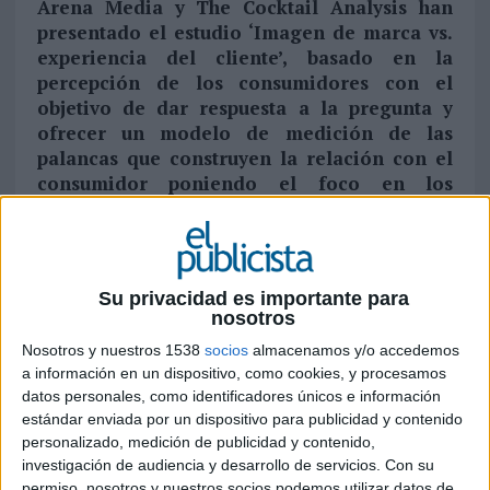
Arena Media y The Cocktail Analysis han
presentado el estudio ‘Imagen de marca vs.
experiencia del cliente’, basado en la
percepción de los consumidores con el
objetivo de dar respuesta a la pregunta y
ofrecer un modelo de medición de las
palancas que construyen la relación con el
consumidor poniendo el foco en los
sectores de banca, seguros y retail
electrónico
El despliegue de las interacciones digitales como
Su privacidad es importante para
punto de contacto crítico de relación entre
nosotros
consumidor y organizaciones ha supuesto un alto
Nosotros y nuestros 1538
socios
almacenamos y/o accedemos
impacto en las compañías, otorgando un
a información en un dispositivo, como cookies, y procesamos
protagonismo decisivo a la experiencia de cliente
datos personales, como identificadores únicos e información
generada a través de los canales, que robaba
estándar enviada por un dispositivo para publicidad y contenido
atención a los propios productos/servicios y a la
personalizado, medición de publicidad y contenido,
marca. Conscientes de esta realidad,
Arena
investigación de audiencia y desarrollo de servicios.
Con su
Media ha presentado el estudio ‘Imagen de
permiso, nosotros y nuestros socios podemos utilizar datos de