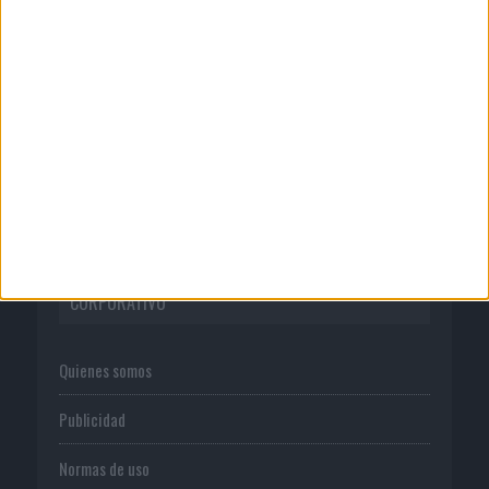
disfruta dos veces’, de...
04/08/2026
Anuario Socios para el Éxito 2026
CORPORATIVO
Quienes somos
Publicidad
Normas de uso