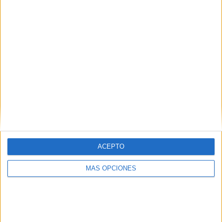
y se menciona la disponibilidad para la compra.
IMPRIMIR
TWEET
SHARE
SHARE
ENVIAR
ACEPTO
PIN
MÁS OPCIONES