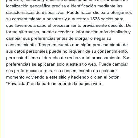
marca vs. experiencia de cliente’ de la mano
localización geográfica precisa e identificación mediante las
de The Cocktail Analysis,
con el que pretende
características de dispositivos. Puede hacer clic para otorgarnos
dar respuesta a la pregunta:
¿qué tiene más
su consentimiento a nosotros y a nuestros 1538 socios para
peso en la relación de los consumidores con
que llevemos a cabo el procesamiento previamente descrito. De
forma alternativa, puede acceder a información más detallada y
las marcas, la propia imagen de la marca o
cambiar sus preferencias antes de otorgar o negar su
la experiencia de cliente?
En esta ocasión, en
consentimiento.
Tenga en cuenta que algún procesamiento de
esta 3ª edición del estudio de Arena Media,
el
sus datos personales puede no requerir de su consentimiento,
objeto de la investigación son los sectores
pero usted tiene el derecho de rechazar tal procesamiento. Sus
de banca, seguros y retail
de productos de
preferencias se aplicarán solo a este sitio web. Puede cambiar
electrónica & electrodomésticos & informática.
sus preferencias o retirar su consentimiento en cualquier
En 2017 se analizó el sector retail
momento volviendo a este sitio y haciendo clic en el botón
(supermercados) y en 2018 el sector de la
"Privacidad" en la parte inferior de la página web.
logística para el target b2b.
El incremento de la relevancia de canales para el
consumidor es lo que lleva a la modificación de la
experiencia del cliente, lo que a su vez implica
ajustar presupuestos.
Marca y experiencia van
de la mano; la marca construye la