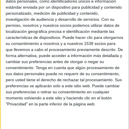
datos personales, como identificadores únicos e información
a las 220 empresas y más de 600 marcas que se
estándar enviada por un dispositivo para publicidad y contenido
integran en la asociación
personalizado, medición de publicidad y contenido,
investigación de audiencia y desarrollo de servicios.
Con su
Asimismo, en este encuentro se ha renovado el
permiso, nosotros y nuestros socios podemos utilizar datos de
Consejo Directivo que designa al Comité
localización geográfica precisa e identificación mediante las
Ejecutivo y define el plan de acción. El Consejo ha
características de dispositivos. Puede hacer clic para otorgarnos
quedado constituido por las siguientes
su consentimiento a nosotros y a nuestros 1538 socios para
compañías: ANEFP, Asociación Española de
que llevemos a cabo el procesamiento previamente descrito. De
Fabricantes de Juguetes, BBVA, BP Oil España,
forma alternativa, puede acceder a información más detallada y
Banco Santander, Bankinter, CaixaBank,
cambiar sus preferencias antes de otorgar o negar su
consentimiento.
Tenga en cuenta que algún procesamiento de
Campofrío Food Group, Central Lechera
sus datos personales puede no requerir de su consentimiento,
Asturiana Corporación Peñasanta Alimentaria,
pero usted tiene el derecho de rechazar tal procesamiento. Sus
Cepsa, Coca-Cola, Danone, Diageo, El Corte
preferencias se aplicarán solo a este sitio web. Puede cambiar
Inglés, Endesa, Ferrero Ibérica, Gallina Blanca,
sus preferencias o retirar su consentimiento en cualquier
Henkel Ibérica, Iberdrola, Idilia Foods, ING, Kia
momento volviendo a este sitio y haciendo clic en el botón
Motors Iberia, L'Oreal España, LaLiga, Mahou
"Privacidad" en la parte inferior de la página web.
San Miguel, McDonald's España, Naturgy, Nestlé
España, Nintendo Ibérica, Pescanova España,
Procter & Gamble España, Repsol, Samsung
Electronics Iberia, Telefónica y Vodafone