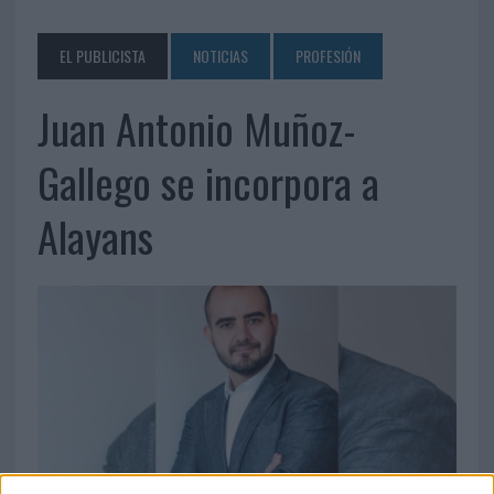
EL PUBLICISTA
NOTICIAS
PROFESIÓN
Juan Antonio Muñoz-
Gallego se incorpora a
Alayans