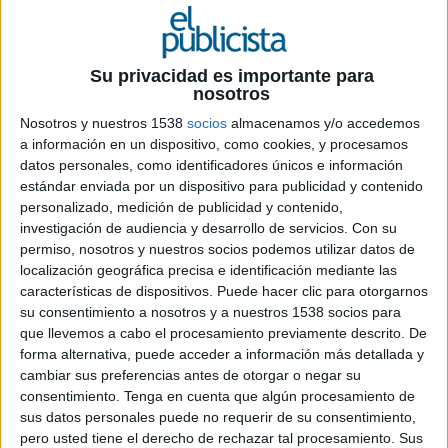
14 DE ENERO DE 2021
Su privacidad es importante para
El experto ocupará el puesto de chief
nosotros
operating officer y director de publicidad
Nosotros y nuestros 1538
socios
almacenamos y/o accedemos
programática con el fin de impulsar la
a información en un dispositivo, como cookies, y procesamos
estrategia digital
datos personales, como identificadores únicos e información
estándar enviada por un dispositivo para publicidad y contenido
Alayans
ha incorporado a Juan Antonio Muñoz-
personalizado, medición de publicidad y contenido,
Gallego como responsable de operaciones y
investigación de audiencia y desarrollo de servicios.
Con su
publicidad programática de la alianza de medios.
permiso, nosotros y nuestros socios podemos utilizar datos de
Procedente de StarsGroup (PokerStars) donde
localización geográfica precisa e identificación mediante las
ejercía de chief of strategy business
características de dispositivos. Puede hacer clic para otorgarnos
development en la división de publicidad
su consentimiento a nosotros y a nuestros 1538 socios para
programática, y previamente en Unidad Editorial.
que llevemos a cabo el procesamiento previamente descrito. De
forma alternativa, puede acceder a información más detallada y
cambiar sus preferencias antes de otorgar o negar su
Muñoz-Gallego posee una gran experiencia en
consentimiento.
Tenga en cuenta que algún procesamiento de
operaciones, rendimiento de publicidad digital y
sus datos personales puede no requerir de su consentimiento,
programática tanto en anunciante como en
pero usted tiene el derecho de rechazar tal procesamiento. Sus