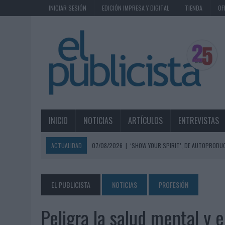
INICIAR SESIÓN
EDICIÓN IMPRESA Y DIGITAL
TIENDA
OF
INICIO
NOTICIAS
ARTÍCULOS
ENTREVISTAS
ACTUALIDAD
07/08/2026
|
EL MÁLAGA CF CULMINA SU TRILOGÍA 
07/08/2026
|
MAHOU REIVINDICA EL RITUAL DE LA CAÑA EN EL DÍA IN
07/08/2026
|
MG SPIRIT RELANZA SU MARCA CON UNA ESTRATEGIA 
EL PUBLICISTA
NOTICIAS
PROFESIÓN
07/08/2026
|
PATRÓN CONVIERTE EL NUEVO SINGLE DE ARÓN PIPER EN
Peligra la salud mental y 
07/08/2026
|
EL VERANO PONE A PRUEBA LA ESTRATEGIA DIGITAL DE