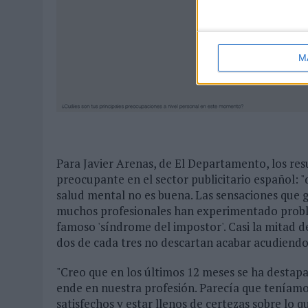
M
Para Javier Arenas, de El Departamento, los res
preocupante en el sector publicitario español: 
salud mental no es buena. Las sensaciones que 
muchos profesionales han experimentado proble
famoso 'síndrome del impostor'. Casi la mitad d
dos de cada tres no descartan acabar acudiendo 
"Creo que en los últimos 12 meses se ha destapad
ende en nuestra profesión. Parecía que teníamos 
satisfechos y estar llenos de certezas sobre 