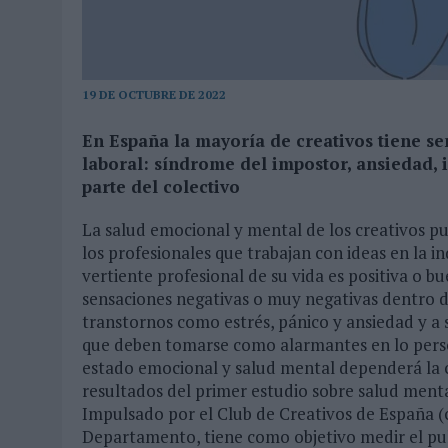
07/08/2026
|
‘ALEXIA PUTELLAS X GALAXY Z FOLD8 – SIN LÍMITES’, 
07/08/2026
|
‘SHOW YOUR SPIRIT’, DE AUTOPRODUCCIÓN DE MG SPI
19 DE OCTUBRE DE 2022
En España la mayoría de creativos tiene s
laboral: síndrome del impostor, ansiedad, 
parte del colectivo
La salud emocional y mental de los creativos pub
los profesionales que trabajan con ideas en la 
vertiente profesional de su vida es positiva o 
sensaciones negativas o muy negativas dentro de 
transtornos como estrés, pánico y ansiedad y a 
que deben tomarse como alarmantes en lo perso
estado emocional y salud mental dependerá la ca
resultados del primer estudio sobre salud menta
Impulsado por el Club de Creativos de España (c
Departamento, tiene como objetivo medir el puls