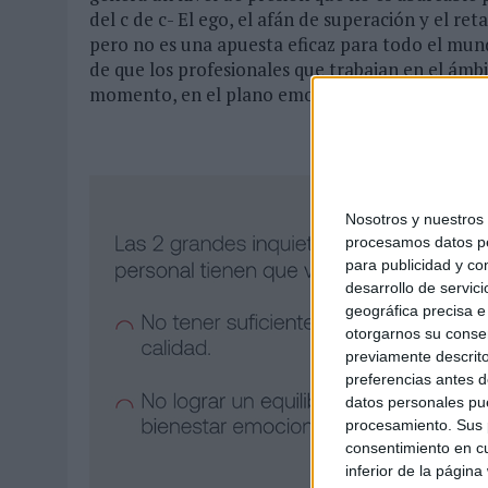
del c de c- El ego, el afán de superación y el 
pero no es una apuesta eficaz para todo el mund
de que los profesionales que trabajan en el ám
momento, en el plano emocional y mental, y el 
Nosotros y nuestro
procesamos datos per
para publicidad y co
desarrollo de servici
geográfica precisa e 
otorgarnos su conse
previamente descrito
preferencias antes d
datos personales pue
procesamiento. Sus p
consentimiento en cu
inferior de la página