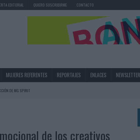
ERTA EDITORIAL
QUIERO SUSCRIBIRME
CONTACTO
MUJERES REFERENTES
REPORTAJES
ENLACES
NEWSLETTE
DE MARCA CON UNA CAMPAÑA QUE CELEBRA SU REGRESO A PRIMERA DIVISIÓN
TERNACIONAL DE LA CERVEZA
360º CENTRADA EN EL ORIGEN BARCELONÉS
 UNA EXPERIENCIA DE MARCA EN IBIZA
emocional de los creativos
 LAS MARCAS