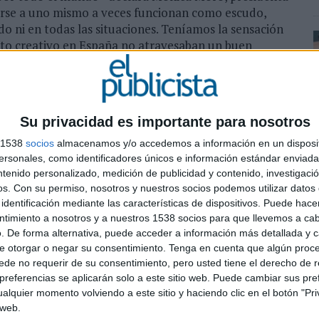
retarse a uno mismo a veces funcionan como escudo,
o ni en todas las situaciones. Teníamos la sensación
bito creativo en España no atravesaban un buen
estudio nos lo ha confirmado".
Su privacidad es importante para nosotros
s 1538
socios
almacenamos y/o accedemos a información en un disposit
sonales, como identificadores únicos e información estándar enviada 
ntenido personalizado, medición de publicidad y contenido, investigaci
os.
Con su permiso, nosotros y nuestros socios podemos utilizar datos 
identificación mediante las características de dispositivos. Puede hacer
ntimiento a nosotros y a nuestros 1538 socios para que llevemos a ca
. De forma alternativa, puede acceder a información más detallada y 
e otorgar o negar su consentimiento.
Tenga en cuenta que algún proc
de no requerir de su consentimiento, pero usted tiene el derecho de r
referencias se aplicarán solo a este sitio web. Puede cambiar sus pref
alquier momento volviendo a este sitio y haciendo clic en el botón "Pri
 web.