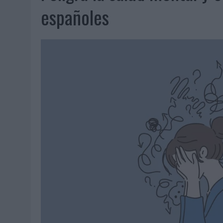
07/08/2026
|
VUELING CONVIERTE LOS RECUERDOS EN SOUVENIRS CO
españoles
07/08/2026
|
CUANDO SE APAGUE EL SOL, EL ECLIPSE DE 2026 POND
06/08/2026
|
‘LA VUELTA’, DE FENOMENAL PARA MÁLAGA CF
06/08/2026
|
SIETE DE CADA DIEZ EMPRESAS ESPAÑOLAS NO INTEGRA
06/08/2026
|
LA TELEVISIÓN SIGUE LIDERANDO EL CONSUMO DE MEDI
06/08/2026
|
EL USO DE LA IA GENERATIVA ALCANZA YA AL 62% DE L
06/08/2026
|
SYSTEM1 NOMBRA A KIMBERLY BASTONI COMO NUEVA D
06/08/2026
|
FRIGO Y UNIQLO LANZAN UNA COLECCIÓN PERSONALIZA
06/08/2026
|
LA IA ESTÁ SUBIENDO EL LISTÓN DE LA CREATIVIDAD
05/08/2026
|
BEON WORLDWIDE LANZA RAÍZ URBANA PARA TRANSFOR
05/08/2026
|
FABRA COMUNICACIÓN INCORPORA A CASONÁ Y ASUME 
05/08/2026
|
LOPESAN HOTELS & RESORTS ACERCA EL PARAÍSO CAN
05/08/2026
|
LUIS ARQUILLOS (BURGO DE ARIAS): “LA CONSTRUCCIÓ
MONEDA”