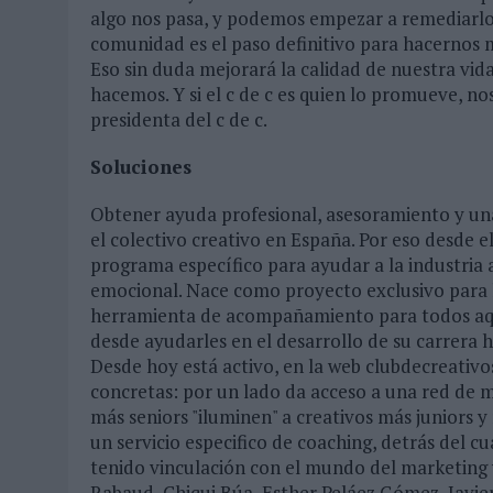
algo nos pasa, y podemos empezar a remediarlo.
comunidad es el paso definitivo para hacernos 
Eso sin duda mejorará la calidad de nuestra vid
hacemos. Y si el c de c es quien lo promueve, n
presidenta del c de c.
Soluciones
Obtener ayuda profesional, asesoramiento y una
el colectivo creativo en España. Por eso desde 
programa específico para ayudar a la industria a
emocional. Nace como proyecto exclusivo para los
herramienta de acompañamiento para todos aque
desde ayudarles en el desarrollo de su carrera h
Desde hoy está activo, en la web clubdecreativo
concretas: por un lado da acceso a una red de me
más seniors "iluminen" a creativos más juniors y 
un servicio especifico de coaching, detrás del 
tenido vinculación con el mundo del marketing
Rabaud, Chiqui Búa, Esther Peláez Gómez, Javie