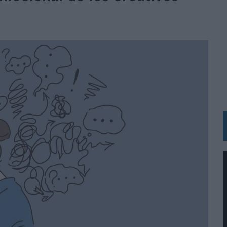
N IA
RÁ A PRUEBA LA CREATIVIDAD DE LAS MARCAS
N LA INFANCIA EN SU ESTRATEGIA
OS EN VERANO Y SUPERA AL MÓVIL COMO DISPOSITIVO MÁS UTILIZADO
OS ESPAÑOLES
IRECTORA COMERCIAL GLOBAL
BLE INSPIRADA EN CORNETTO, CALIPPO Y SOLERO
MAR EL PATRIMONIO HISTÓRICO EN ACTIVOS CULTURALES Y ECONÓMICOS
LA GESTIÓN DE SUS RELACIONES CON LOS MEDIOS
ARIO EN SU ÚLTIMA CAMPAÑA INTERNACIONAL
N DE MARCA A LARGO PLAZO Y LA MEDICIÓN SON DOS CARAS DE LA MISMA