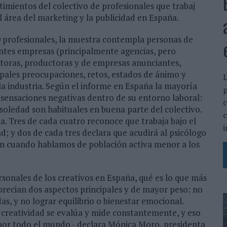
timientos del colectivo de profesionales que trabaj
l área del marketing y la publicidad en España.
0 profesionales, la muestra contempla personas de
entes empresas (principalmente agencias, pero
ltoras, productoras y de empresas anunciantes,
cipales preocupaciones, retos, estados de ánimo y
L
 la industria. Según el informe en España la mayoría
p
 sensaciones negativas dentro de su entorno laboral:
c
soledad son habituales en buena parte del colectivo.
c
a. Tres de cada cuatro reconoce que trabaja bajo el
i
 y dos de cada tres declara que acudirá al psicólogo
n cuando hablamos de población activa menor a los
rsonales de los creativos en España, qué es lo que más
aprecian dos aspectos principales y de mayor peso: no
as, y no lograr equilibrio o bienestar emocional.
a creatividad se evalúa y mide constantemente, y eso
 por todo el mundo - declara Mónica Moro, presidenta