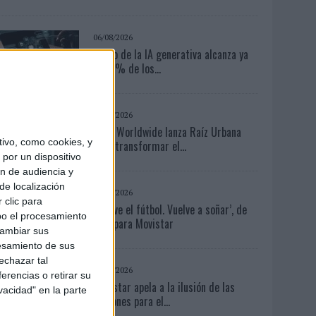
06/08/2026
El uso de la IA generativa alcanza ya
al 62% de los...
05/08/2026
Beon Worldwide lanza Raíz Urbana
ivo, como cookies, y
para transformar el...
por un dispositivo
ón de audiencia y
de localización
03/08/2026
 clic para
‘Vuelve el fútbol. Vuelve a soñar’, de
bo el procesamiento
VML para Movistar
cambiar sus
esamiento de sus
echazar tal
03/08/2026
erencias o retirar su
Movistar apela a la ilusión de las
vacidad" en la parte
aficiones para el...