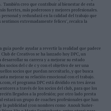
 También creo que contribuir al bienestar de esta
más fuertes, más poderosos y mejores profesionales.
a personal y redundará en la calidad del trabajo que
os sentimos extremadamente felices", recalca la
 guía puede ayudar a revertir la realidad que padece
el Club de Creativos se ha lanzado hoy DPC, un
 desarrollar su carrera y a mejorar su estado
 socios del c de c y con el objetivo de ser una
llos socios que puedan necesitarlo, y que busca
asta mejorar su relación emocional con el trabajo.
s.com, el programa DPC está dividido en tres áreas
ntores a través de los socios del club, para que los
recién llegados a la profesión; por otro lado presta
cual estará un grupo de coaches profesionales que han
 y la publicidad (con nombres como Anouk Suñer-
r Pérez-Viu o Marta Fontcuberta, entre otros) para