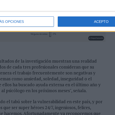
ÁS OPCIONES
ACEPTO
ultados de la investigación muestran una realidad
"dos de cada tres profesionales consideran que su
genera el trabajo frecuentemente son negativas y
mas como ansiedad, soledad, inseguridad o el
e ellos ha buscado ayuda externa en el último año y
al psicólogo en los próximos meses", señala.
o el tabú sobre la vulnerabilidad en este país, y por
que ser super héroes 24/7, ingeniosos, felices,
lo que hacemos. Afortunadamente ya reconocemos que