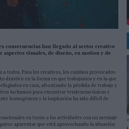
VECES’, DE INUSUALY PARA CERVEZA CAPAZ
NA CAMPAÑA QUE CELEBRA SU REGRESO A PRIMERA DIVISIÓN
s consecuencias han llegado al sector creativo
r aspectos visuales, de diseño, en motion y de
 a todos. Para los creativos, los cambios provocados
o drástico en la forma en que trabajamos y en la que
Refugiados en casa, afrontando la pérdida de trabajo y
otros luchamos para encontrar tendencias únicas y
nte homogéneos y la inspiración ha sido difícil de
ernacionales en torno a las actividades con un mensaje
0
uiere aparentar que está aprovechando la situación