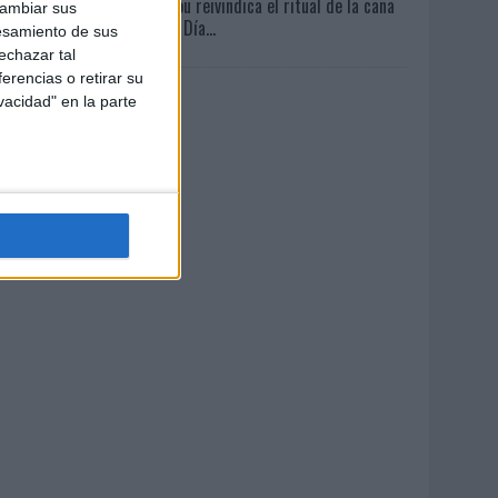
Mahou reivindica el ritual de la caña
cambiar sus
en el Día...
esamiento de sus
echazar tal
erencias o retirar su
vacidad" en la parte