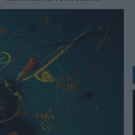
RÁ A PRUEBA LA CREATIVIDAD DE LAS MARCAS
N LA INFANCIA EN SU ESTRATEGIA
OS EN VERANO Y SUPERA AL MÓVIL COMO DISPOSITIVO MÁS UTILIZADO
OS ESPAÑOLES
IRECTORA COMERCIAL GLOBAL
BLE INSPIRADA EN CORNETTO, CALIPPO Y SOLERO
MAR EL PATRIMONIO HISTÓRICO EN ACTIVOS CULTURALES Y ECONÓMICOS
LA GESTIÓN DE SUS RELACIONES CON LOS MEDIOS
ARIO EN SU ÚLTIMA CAMPAÑA INTERNACIONAL
N DE MARCA A LARGO PLAZO Y LA MEDICIÓN SON DOS CARAS DE LA MISMA
N HOTELS & RESORTS