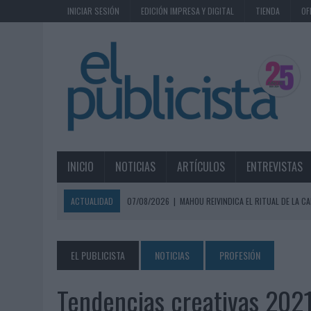
INICIAR SESIÓN
EDICIÓN IMPRESA Y DIGITAL
TIENDA
OF
INICIO
NOTICIAS
ARTÍCULOS
ENTREVISTAS
ACTUALIDAD
07/08/2026
|
MAHOU REIVINDICA EL RITUAL DE LA CA
07/08/2026
|
MG SPIRIT RELANZA SU MARCA CON UNA ESTRATEGIA 
07/08/2026
|
PATRÓN CONVIERTE EL NUEVO SINGLE DE ARÓN PIPER EN
EL PUBLICISTA
NOTICIAS
PROFESIÓN
07/08/2026
|
EL VERANO PONE A PRUEBA LA ESTRATEGIA DIGITAL DE
Tendencias creativas 2021
07/08/2026
|
VUELING CONVIERTE LOS RECUERDOS EN SOUVENIRS CO