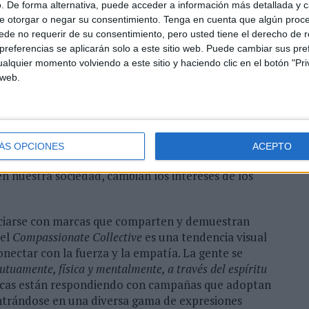
. De forma alternativa, puede acceder a información más detallada y 
e otorgar o negar su consentimiento.
Tenga en cuenta que algún proc
de no requerir de su consentimiento, pero usted tiene el derecho de r
referencias se aplicarán solo a este sitio web. Puede cambiar sus pref
alquier momento volviendo a este sitio y haciendo clic en el botón "Pri
 web.
de aferrarse a los valores fundamentales que
sta tendencia realmente habla de la profundidad de
ÁS OPCIONES
ACEPTO
y de cómo estamos viviendo actualmente. Ninguna
en nuestra sociedad, cambian los intereses de los
sociarse con marcas que comparten y demuestran
 el
Compassionate Collective
es una tendencia visual
onectar con la fuerza y la empatía. La gente se
uamente, física y mentalmente, a través del espíritu
rcas están respondiendo con campañas que adoptan
ntrándose en una diversa gama de expresiones