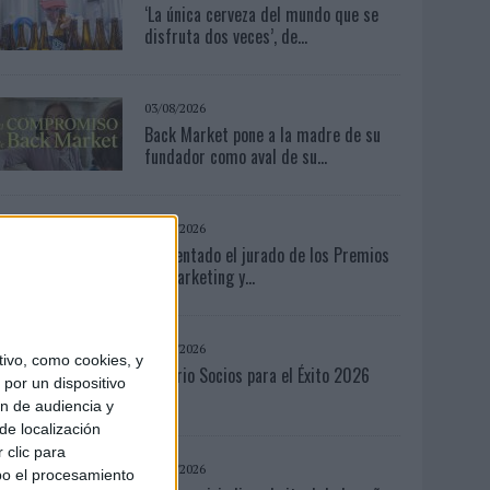
‘La única cerveza del mundo que se
disfruta dos veces’, de...
03/08/2026
Back Market pone a la madre de su
fundador como aval de su...
03/08/2026
Presentado el jurado de los Premios
de Marketing y...
04/08/2026
ivo, como cookies, y
Anuario Socios para el Éxito 2026
por un dispositivo
ón de audiencia y
de localización
 clic para
07/08/2026
bo el procesamiento