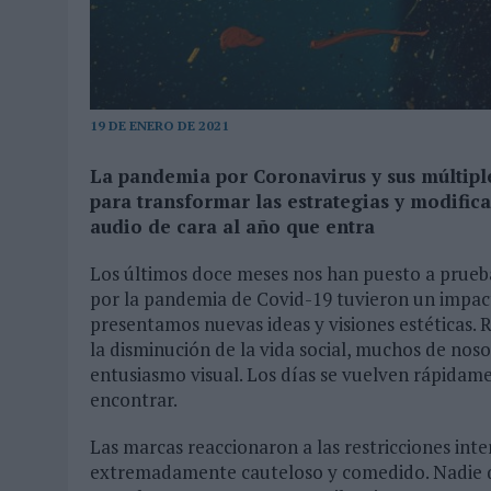
04/08/2026
|
‘LA ÚNICA CERVEZA DEL MUNDO QUE SE DISFRUTA DOS 
07/08/2026
|
EL MÁLAGA CF CULMINA SU TRILOGÍA DE MARCA CON U
19 DE ENERO DE 2021
La pandemia por Coronavirus y sus múltiple
para transformar las estrategias y modifica
audio de cara al año que entra
Los últimos doce meses nos han puesto a prueba
por la pandemia de Covid-19 tuvieron un impact
presentamos nuevas ideas y visiones estéticas. 
la disminución de la vida social, muchos de nos
entusiasmo visual. Los días se vuelven rápidame
encontrar.
Las marcas reaccionaron a las restricciones int
extremadamente cauteloso y comedido. Nadie q