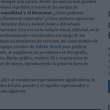
s siempre una opción. Desde las marcas más grandes
vimos repetidos a través de los medios de
comodidad y el bienestar
:
¿Cómo podemos
os físicamente separados? ¿Cómo podemos apoyarnos
enestar físico y mental frente a dificultades
n una y otra vez en la cultura visual, editorial, en la
n profundamente entrelazados a lo largo de las
binan un sinnúmero de recursos, así como señales de
 equipo creativo de
Adobe Stock
para publicar
do, se ampliaron las previsiones en fotografía,
C
ics, diseño gráfico, renders 3D y experiencias de
A
ance de nuevo, introduciendo la primera línea de
I
D
 2021 se consideran especialmente significativas, lo
tades del año pasado y el espíritu esperanzador y
 año siguiente.