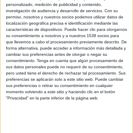
con su ordenador u otros dispositivos, desde
personalizado, medición de publicidad y contenido,
investigación de audiencia y desarrollo de servicios.
Con su
cualquier lugar con tan solo una conexión a
permiso, nosotros y nuestros socios podemos utilizar datos de
internet, teniendo acceso a todos los
localización geográfica precisa e identificación mediante las
documentos, programas y herramientas que
características de dispositivos. Puede hacer clic para otorgarnos
necesitan para llevar a cabo sus tareas.
su consentimiento a nosotros y a nuestros 1538 socios para
que llevemos a cabo el procesamiento previamente descrito. De
Con el objetivo de fomentar la
forma alternativa, puede acceder a información más detallada y
productividad, eficiencia y equilibrio de la
cambiar sus preferencias antes de otorgar o negar su
vida personal y laboral de sus equipos, las
consentimiento.
Tenga en cuenta que algún procesamiento de
empresas deberán adaptarse a estos nuevos
sus datos personales puede no requerir de su consentimiento,
modelos
. El trabajo del futuro será diferente
pero usted tiene el derecho de rechazar tal procesamiento. Sus
gracias a las tecnologías, las nuevas necesidades
preferencias se aplicarán solo a este sitio web. Puede cambiar
de las empresas y el estilo de vida de las
sus preferencias o retirar su consentimiento en cualquier
momento volviendo a este sitio y haciendo clic en el botón
personas, y por ello, están surgiendo nuevos
"Privacidad" en la parte inferior de la página web.
formatos laborales y tendencias en cuanto a
cómo trabajamos.
La flexibilidad como protagonista