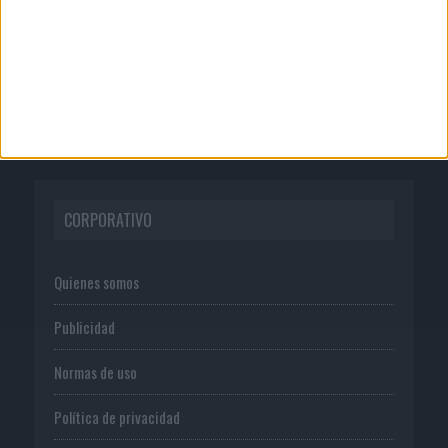
06/08/2026
La televisión sigue liderando el
consumo de medios en...
CORPORATIVO
Quienes somos
Publicidad
Normas de uso
Política de privacidad