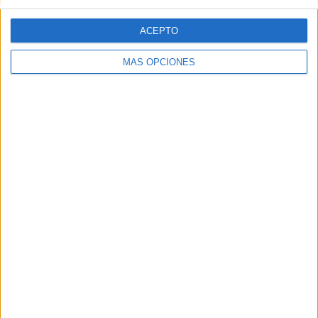
ACEPTO
IMPRIMIR
MÁS OPCIONES
TWEET
SHARE
SHARE
ENVIAR
PIN