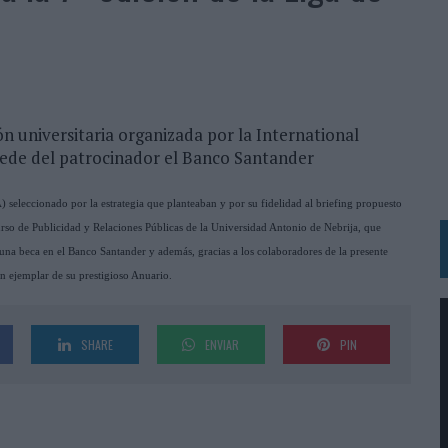
 LAS MARCAS
N IA
RÁ A PRUEBA LA CREATIVIDAD DE LAS MARCAS
ón universitaria organizada por la International
N LA INFANCIA EN SU ESTRATEGIA
 sede del patrocinador el Banco Santander
OS EN VERANO Y SUPERA AL MÓVIL COMO DISPOSITIVO MÁS UTILIZADO
OS ESPAÑOLES
 seleccionado por la estrategia que planteaban y por su fidelidad al briefing propuesto
so de Publicidad y Relaciones Públicas de la Universidad Antonio de Nebrija, que
IRECTORA COMERCIAL GLOBAL
 una beca en el Banco Santander y además, gracias a los colaboradores de la presente
BLE INSPIRADA EN CORNETTO, CALIPPO Y SOLERO
un ejemplar de su prestigioso Anuario.
MAR EL PATRIMONIO HISTÓRICO EN ACTIVOS CULTURALES Y ECONÓMICOS
SHARE
ENVIAR
PIN
LA GESTIÓN DE SUS RELACIONES CON LOS MEDIOS
ARIO EN SU ÚLTIMA CAMPAÑA INTERNACIONAL
N DE MARCA A LARGO PLAZO Y LA MEDICIÓN SON DOS CARAS DE LA MISMA