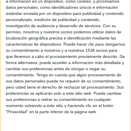
a información en un dispositivo, como cookies, y procesamos
comercial. El concurso, que en su sexta edición anual lleva por título 'Tú y el
datos personales, como identificadores únicos e información
gurú 2', da la oportunidad a los concursantes de afianzar su experiencia en un
estándar enviada por un dispositivo para publicidad y contenido
entorno muy similar a la realidad de nuestro sector profesional. Trabajando en
personalizado, medición de publicidad y contenido,
equipo y bajo la supervisión directa de algunos de los creativos publicitarios más
investigación de audiencia y desarrollo de servicios.
Con su
reconocidos del país, los jóvenes han desarrollado a lo largo de los últimos dos
permiso, nosotros y nuestros socios podemos utilizar datos de
meses una campaña sobre el briefing de un anunciante real, Cáritas.
localización geográfica precisa e identificación mediante las
características de dispositivos. Puede hacer clic para otorgarnos
Durante el acto, celebrado esta mañana en Madrid, ha quedado patente que la
su consentimiento a nosotros y a nuestros 1538 socios para
industria publicitaria en España tiene una buena proyección, ya que los trabajos
que llevemos a cabo el procesamiento previamente descrito. De
forma alternativa, puede acceder a información más detallada y
expuestos han aportado soluciones tan creativas como eficaces y, dada la temática
cambiar sus preferencias antes de otorgar o negar su
social del anunciante, de una ética profesional sobresaliente. El primer premio,
consentimiento.
Tenga en cuenta que algún procesamiento de
consistente en un training en una agencia de publicidad, recayó sobre el grupo
sus datos personales puede no requerir de su consentimiento,
formado por Lucía Piñero y Sara Trascasas.
pero usted tiene el derecho de rechazar tal procesamiento. Sus
preferencias se aplicarán solo a este sitio web. Puede cambiar
El jurado estuvo formado por Fernando Herrero, presidente de la Academia de la
sus preferencias o retirar su consentimiento en cualquier
Publicidad, la decana de la Facultad de Ciencias de la Información de la UCM,
momento volviendo a este sitio y haciendo clic en el botón
María del Carmen Pérez de Armiñan, Jose Luis Esteo director creativo, Marisa
"Privacidad" en la parte inferior de la página web.
Salazar, responsable de comunicación de Cáritas España y Veránica Segui,
directora de servicios al cliente de Tactics Europe.