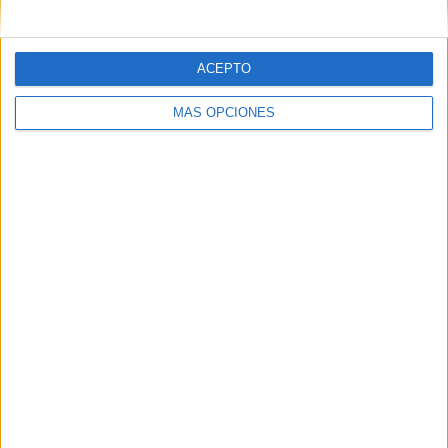
ACEPTO
MÁS OPCIONES
06/08/2026
‘La vuelta’, de Fenomenal
para Málaga CF
FICHA TÉCNICA Anunciante: Málaga CF Sector:
servicios Contacto del cliente: Ana M Fernández,
Sergio Valencia Agencia: Fenomenal Director
creativo: David Titos Directora de...