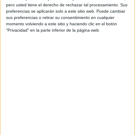
clave está en saber encontrarlos y aprender e
pero usted tiene el derecho de rechazar tal procesamiento. Sus
inspirarse en cada ocasión.
preferencias se aplicarán solo a este sitio web. Puede cambiar
sus preferencias o retirar su consentimiento en cualquier
¿En quién te inspiras?
En mis padres. Ellos me
momento volviendo a este sitio y haciendo clic en el botón
lo han dado todo y han sido un ejemplo para mí
"Privacidad" en la parte inferior de la página web.
siempre. Su dedicación, trabajo duro y valores me
han guiado en cada paso de mi vida.
¿Cuál es tu cita o frase de cabecera?
Dame 3 bullet points.
¿Cuáles son tus aficiones culturales y
deportivas?
Me encanta leer y hacer deporte. La lectura me
permite acceder a nuevas ideas y perspectivas, y
el deporte me ayuda a mantenerme activa,
saludable y con la mente despejada.
Si pudieras cambiar de profesión, ¿qué te