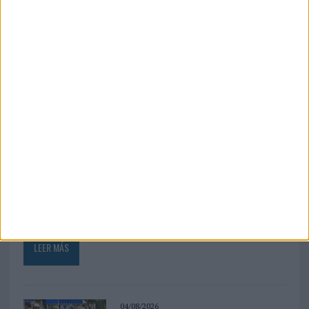
03/08/2026
Movistar apela a la ilusión de
las aficiones para el regreso
del fútbol
La compañía lanza ‘Vuelve el fútbol. Vuelve a soñar’,
una campaña que pone el foco en las expectativas
de los aficionados antes del inicio de la temporada
2026/27 y refuerza su posicionamiento como...
LEER MÁS
04/08/2026