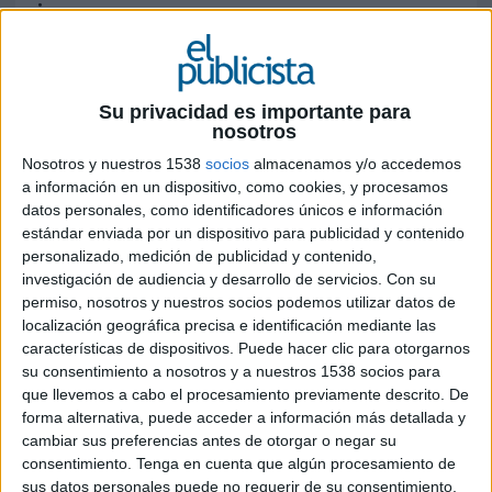
impresa
Personal:
¿Cómo te autodefinirías?
Su privacidad es importante para
nosotros
Intensa, tanto en el trabajo como en lo personal.
Nosotros y nuestros 1538
socios
almacenamos y/o accedemos
Soy exigente conmigo misma y con los demás,
a información en un dispositivo, como cookies, y procesamos
sociable y disfrutona.
datos personales, como identificadores únicos e información
estándar enviada por un dispositivo para publicidad y contenido
¿Por dónde te gustaría perderte?
personalizado, medición de publicidad y contenido,
investigación de audiencia y desarrollo de servicios.
Con su
En el Caribe, es perfecto para desconectar y
permiso, nosotros y nuestros socios podemos utilizar datos de
recargar energías.
localización geográfica precisa e identificación mediante las
características de dispositivos. Puede hacer clic para otorgarnos
¿Cuáles son sus referentes femeninos y
su consentimiento a nosotros y a nuestros 1538 socios para
masculinos en el sector?
que llevemos a cabo el procesamiento previamente descrito. De
forma alternativa, puede acceder a información más detallada y
Es difícil decidirse, he tenido varios a lo largo de
cambiar sus preferencias antes de otorgar o negar su
mi carrera. Este es un sector lleno de talento, y la
consentimiento.
Tenga en cuenta que algún procesamiento de
sus datos personales puede no requerir de su consentimiento,