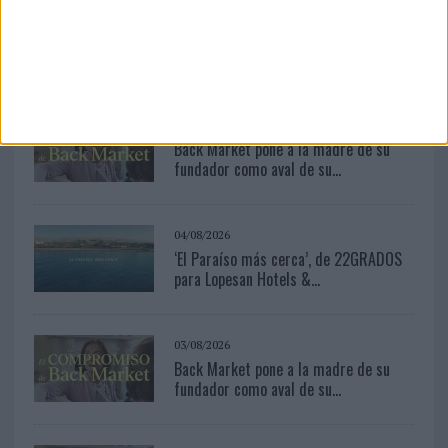
LEER MÁS
03/08/2026
Back Market pone a la madre de su
fundador como aval de su...
04/08/2026
‘El Paraíso más cerca’, de 22GRADOS
para Lopesan Hotels &...
03/08/2026
Back Market pone a la madre de su
fundador como aval de su...