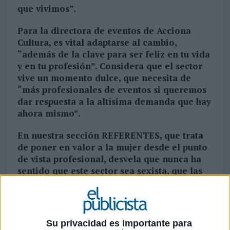
que vivimos”.
Para la directora de eventos de Acciona
Cultura, es vital adaptarse al cambio,
“
además de la clave para ser feliz en tu vida
y en tu profesión”.
Considera que el sector
vive un momento dulce, que necesita de
“
más profesionales de eventos si queremos
dar respuesta a la altísima demanda que hay
ahora mismo”.
En nuestra sección REFERENTES, que trata
de poner en valor a la mujer desde el punto
de vista profesional, desvela que
nunca ha
sentido que este sector sea sexista, que las
mujeres son mayoría y descubre las claves
para hacer un buen evento
. La entrevista
fue publicada en versión reducida en el
número 492 de la edición impresa.
Su privacidad es importante para