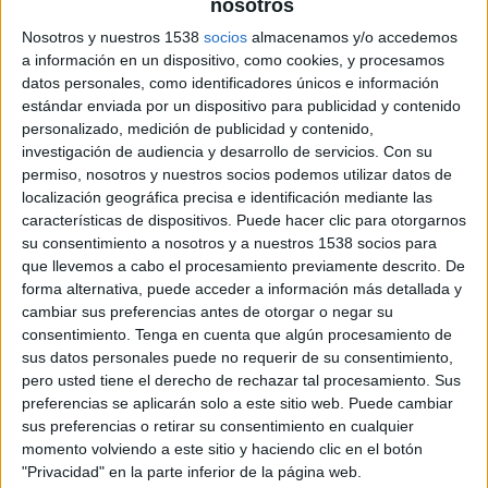
nosotros
Nosotros y nuestros 1538
socios
almacenamos y/o accedemos
a información en un dispositivo, como cookies, y procesamos
Personal:
datos personales, como identificadores únicos e información
estándar enviada por un dispositivo para publicidad y contenido
¿Cómo te autodefinirías?
personalizado, medición de publicidad y contenido,
investigación de audiencia y desarrollo de servicios.
Con su
Como una mujer optimista, creativa y
permiso, nosotros y nuestros socios podemos utilizar datos de
emprendedora.
localización geográfica precisa e identificación mediante las
características de dispositivos. Puede hacer clic para otorgarnos
¿Por dónde te gustaría perderte?
su consentimiento a nosotros y a nuestros 1538 socios para
que llevemos a cabo el procesamiento previamente descrito. De
Con mis perros en el bosque al amanecer,
forma alternativa, puede acceder a información más detallada y
cambiar sus preferencias antes de otorgar o negar su
¿Cuáles son sus referentes femeninos y
consentimiento.
Tenga en cuenta que algún procesamiento de
masculinos en el sector?
sus datos personales puede no requerir de su consentimiento,
pero usted tiene el derecho de rechazar tal procesamiento. Sus
No soy de admirar personas en concreto, sin
preferencias se aplicarán solo a este sitio web. Puede cambiar
embargo, admiro profundamente a los hombres y
sus preferencias o retirar su consentimiento en cualquier
mujeres que se dedican con pasión a este trabajo
momento volviendo a este sitio y haciendo clic en el botón
tan exigente y demandante, y a todos aquellos
"Privacidad" en la parte inferior de la página web.