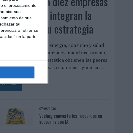
Siete de cada diez empresas
bo el procesamiento
españolas no integran la
cambiar sus
esamiento de sus
infancia en su estrategia
echazar tal
erencias o retirar su
vacidad" en la parte
l estudio concluye que energía, consumo y salud
on los sectores más avanzados, mientras turismo,
ecnología y gaming o estética obtienen las peores
aloraciones Las empresas españolas siguen sin ...
LEER MÁS
07/08/2026
Vueling convierte los recuerdos en
souvenirs con IA