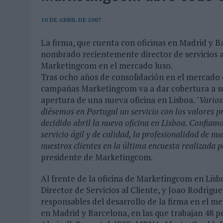
07/08/2026
|
EL VERANO PONE A PRUEBA LA ESTRATEGIA DIGITAL DE
07/08/2026
|
VUELING CONVIERTE LOS RECUERDOS EN SOUVENIRS CO
10 DE ABRIL DE 2007
07/08/2026
|
CUANDO SE APAGUE EL SOL, EL ECLIPSE DE 2026 POND
La firma, que cuenta con oficinas en Madrid y Ba
nombrado recientemente director de servicios al
06/08/2026
|
‘LA VUELTA’, DE FENOMENAL PARA MÁLAGA CF
Marketingcom en el mercado luso.
06/08/2026
|
SIETE DE CADA DIEZ EMPRESAS ESPAÑOLAS NO INTEGRA
Tras ocho años de consolidación en el mercado 
06/08/2026
|
LA TELEVISIÓN SIGUE LIDERANDO EL CONSUMO DE MEDI
campañas Marketingcom va a dar cobertura a sus
apertura de una nueva oficina en Lisboa. "
Varios
06/08/2026
|
EL USO DE LA IA GENERATIVA ALCANZA YA AL 62% DE L
diésemos en Portugal un servicio con los valores p
06/08/2026
|
SYSTEM1 NOMBRA A KIMBERLY BASTONI COMO NUEVA D
decidido abril la nueva oficina en Lisboa. Confiam
servicio ágil y de calidad, la profesionalidad de n
06/08/2026
|
FRIGO Y UNIQLO LANZAN UNA COLECCIÓN PERSONALIZA
nuestros clientes en la última encuesta realizada p
06/08/2026
|
LA IA ESTÁ SUBIENDO EL LISTÓN DE LA CREATIVIDAD
presidente de Marketingcom.
05/08/2026
|
BEON WORLDWIDE LANZA RAÍZ URBANA PARA TRANSFOR
Al frente de la oficina de Marketingcom en Lis
05/08/2026
|
FABRA COMUNICACIÓN INCORPORA A CASONÁ Y ASUME 
Director de Servicios al Cliente, y Joao Rodrigu
responsables del desarrollo de la firma en el m
05/08/2026
|
LOPESAN HOTELS & RESORTS ACERCA EL PARAÍSO CAN
en Madrid y Barcelona, en las que trabajan 48 p
05/08/2026
|
LUIS ARQUILLOS (BURGO DE ARIAS): “LA CONSTRUCCIÓ
â