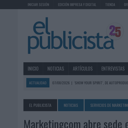
INICIAR SESIÓN
EDICIÓN IMPRESA Y DIGITAL
TIENDA
OF
INICIO
NOTICIAS
ARTÍCULOS
ENTREVISTAS
ACTUALIDAD
07/08/2026
|
‘SHOW YOUR SPIRIT’, DE AUTOPRODUC
07/08/2026
|
EL MÁLAGA CF CULMINA SU TRILOGÍA DE MARCA CON U
07/08/2026
|
MAHOU REIVINDICA EL RITUAL DE LA CAÑA EN EL DÍA IN
EL PUBLICISTA
NOTICIAS
SERVICIOS DE MARKETIN
07/08/2026
|
MG SPIRIT RELANZA SU MARCA CON UNA ESTRATEGIA 
Marketingcom abre sede e
07/08/2026
|
PATRÓN CONVIERTE EL NUEVO SINGLE DE ARÓN PIPER EN