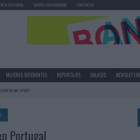
ERTA EDITORIAL
QUIERO SUSCRIBIRME
CONTACTO
MUJERES REFERENTES
REPORTAJES
ENLACES
NEWSLETTE
CIÓN DE MG SPIRIT
NA CAMPAÑA QUE CELEBRA SU REGRESO A PRIMERA DIVISIÓN
TERNACIONAL DE LA CERVEZA
G
360º CENTRADA EN EL ORIGEN BARCELONÉS
n Portugal
 UNA EXPERIENCIA DE MARCA EN IBIZA