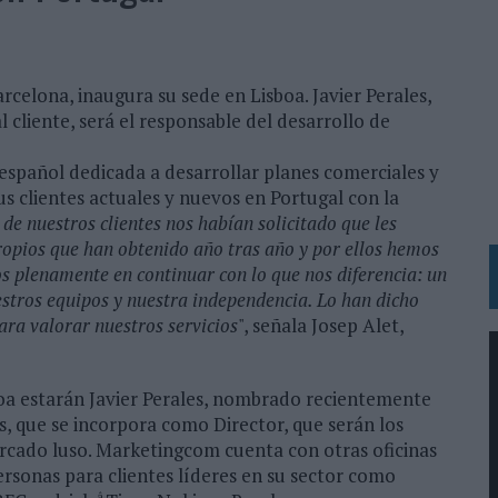
 LAS MARCAS
N IA
RÁ A PRUEBA LA CREATIVIDAD DE LAS MARCAS
rcelona, inaugura su sede en Lisboa. Javier Perales,
 cliente, será el responsable del desarrollo de
N LA INFANCIA EN SU ESTRATEGIA
español dedicada a desarrollar planes comerciales y
OS EN VERANO Y SUPERA AL MÓVIL COMO DISPOSITIVO MÁS UTILIZADO
 clientes actuales y nuevos en Portugal con la
 de nuestros clientes nos habían solicitado que les
OS ESPAÑOLES
ropios que han obtenido año tras año y por ellos hemos
IRECTORA COMERCIAL GLOBAL
os plenamente en continuar con lo que nos diferencia: un
uestros equipos y nuestra independencia. Lo han dicho
BLE INSPIRADA EN CORNETTO, CALIPPO Y SOLERO
ara valorar nuestros servicios
", señala Josep Alet,
MAR EL PATRIMONIO HISTÓRICO EN ACTIVOS CULTURALES Y ECONÓMICOS
boa estarán Javier Perales, nombrado recientemente
LA GESTIÓN DE SUS RELACIONES CON LOS MEDIOS
es, que se incorpora como Director, que serán los
ercado luso. Marketingcom cuenta con otras oficinas
ARIO EN SU ÚLTIMA CAMPAÑA INTERNACIONAL
ersonas para clientes líderes en su sector como
N DE MARCA A LARGO PLAZO Y LA MEDICIÓN SON DOS CARAS DE LA MISMA
â