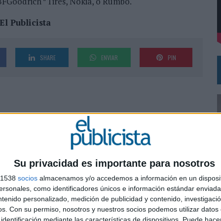
 BFGoodrich
Tires, Nokia, o Rumbo.
l Publicista
DE CHEIL SPAIN PARA SAMSUNG ELECTRONICS IBERIA
SHARE
ENVIAR
PIN
Su privacidad es importante para nosotros
s 1538
socios
almacenamos y/o accedemos a información en un disposit
sonales, como identificadores únicos e información estándar enviada 
ntenido personalizado, medición de publicidad y contenido, investigaci
0
os.
Con su permiso, nosotros y nuestros socios podemos utilizar datos 
identificación mediante las características de dispositivos. Puede hacer