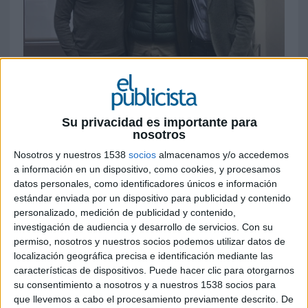
21 DE NOVIEMBRE DE 2019
Gracias a la unión, se configura el primer
jugador realmente omnicanal que aúna
Su privacidad es importante para
potencia y alcance en marketing
offline
con
nosotros
la audiencia, tecnología y medición de las
Nosotros y nuestros 1538
socios
almacenamos y/o accedemos
herramientas digitales
a información en un dispositivo, como cookies, y procesamos
datos personales, como identificadores únicos e información
Mediapost
ha apostado por la audiencia y
estándar enviada por un dispositivo para publicidad y contenido
tecnología desarrolladas por el equipo de
personalizado, medición de publicidad y contenido,
Ofertia
y ha adquirido el 100% de la
investigación de audiencia y desarrollo de servicios.
Con su
compañía.Dicho acto supone un refuerzo clave
permiso, nosotros y nuestros socios podemos utilizar datos de
de la oferta actual de buzoneo de Mediapost,
localización geográfica precisa e identificación mediante las
desarrollada desde su unidad de negocio
características de dispositivos. Puede hacer clic para otorgarnos
Geobuzón. Así, a través de las capacidades
su consentimiento a nosotros y a nuestros 1538 socios para
técnicas y la audiencia de Ofertia, la compañía de
que llevemos a cabo el procesamiento previamente descrito. De