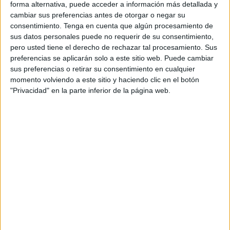
forma alternativa, puede acceder a información más detallada y
marketing relacional podrá
desarrollar nuevos
cambiar sus preferencias antes de otorgar o negar su
productos para la medición de la efectividad
consentimiento.
Tenga en cuenta que algún procesamiento de
de las campañas de marketing local, así
sus datos personales puede no requerir de su consentimiento,
como implementar una estrategia comercial
pero usted tiene el derecho de rechazar tal procesamiento. Sus
conjunta para poder brindar las soluciones
preferencias se aplicarán solo a este sitio web. Puede cambiar
más personalizadas y avanzadas del
sus preferencias o retirar su consentimiento en cualquier
mercado
.
momento volviendo a este sitio y haciendo clic en el botón
"Privacidad" en la parte inferior de la página web.
En palabras de Ignacio Pi, responsable global de
Mediapost, “desde el nacimiento de Ofertia
hemos mantenido una magnífica relación
profesional con el equipo; ver a esta compañía
crecer y crear negocio durante los últimos años
nos da la seguridad de que su encaje en la cultura
y forma de hacer de Mediapost va a ser muy
buena. Compartimos valores y compartimos
mercado y clientes, así que siendo una única
compañía vamos a poder ofrecer aún más
opciones de personalización, medición y servicio
para todos nuestros clientes y mercados”.