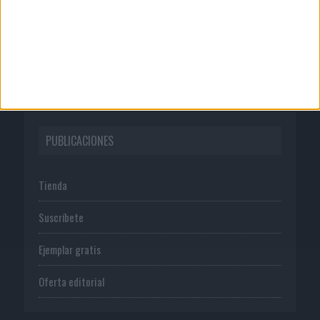
Publicidad
Normas de uso
Política de privacidad
PUBLICACIONES
Tienda
Suscríbete
Ejemplar gratis
Oferta editorial