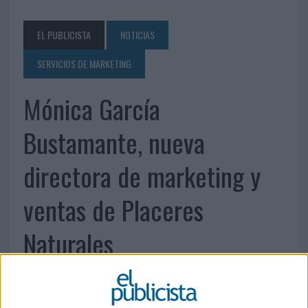
EL PUBLICISTA
NOTICIAS
SERVICIOS DE MARKETING
Mónica García
Bustamante, nueva
directora de marketing y
ventas de Placeres
Naturales