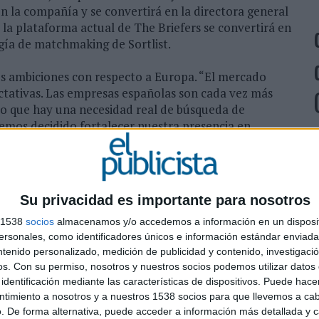
 la compañía y se convertirá en la directora general
e la plataforma actual de The Briefers se convertirá en
ogía de matchmaking de Sortlist.
 sus ambiciones con respecto a Europa. “El mercado
tativas. Las empresas españolas son cada vez más
 lo que hay una necesidad real de búsqueda de
 hemos decidido fortalecer nuestra presencia en
ist.
C
 Sortlist, añade: “Nuestro enfoque siempre ha sido
A
e marketing o agencias. Continuando con esta visión
I
Su privacidad es importante para nosotros
tenso conocimiento del mercado español en lugar de
D
s 1538
socios
almacenamos y/o accedemos a información en un disposit
Su experiencia como asesora y fundadora de The
sonales, como identificadores únicos e información estándar enviada 
ierten en la directora general que buscábamos.
ntenido personalizado, medición de publicidad y contenido, investigaci
os.
Con su permiso, nosotros y nuestros socios podemos utilizar datos 
identificación mediante las características de dispositivos. Puede hacer
tlist me convencieron desde el primer momento. Estoy
ntimiento a nosotros y a nuestros 1538 socios para que llevemos a ca
 meta común: crear un mercado de marketing y
. De forma alternativa, puede acceder a información más detallada y 