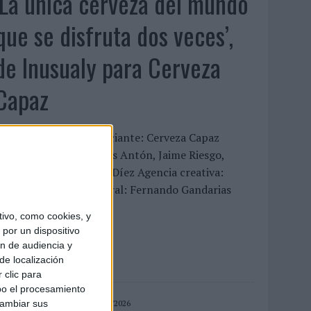
‘La única cerveza del mundo
que se disfruta dos veces’,
de Inusualy para Cerveza
Capaz
FICHA TÉCNICA Anunciante: Cerveza Capaz
ontacto cliente: Carlos Antón, Jaime Riesgo,
ndrea Coello y Nacho Díez Agencia creativa:
nusualy Director general: Fernando Gandarias
irector...
ivo, como cookies, y
por un dispositivo
LEER MÁS
ón de audiencia y
de localización
 clic para
bo el procesamiento
06/08/2026
cambiar sus