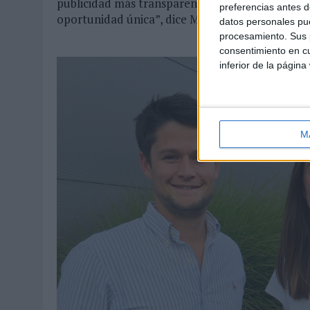
publicidad más transparente. Nuestro objetivo e
preferencias antes d
oportunidad única”, dice Macarena Vayá.
datos personales pue
procesamiento. Sus p
consentimiento en cu
inferior de la página
M