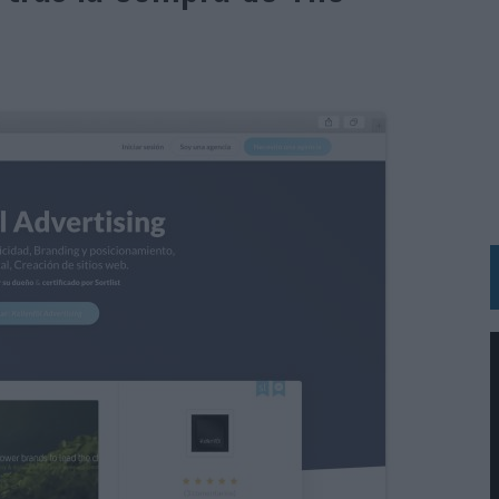
BLE INSPIRADA EN CORNETTO, CALIPPO Y SOLERO
MAR EL PATRIMONIO HISTÓRICO EN ACTIVOS CULTURALES Y ECONÓMICOS
LA GESTIÓN DE SUS RELACIONES CON LOS MEDIOS
ARIO EN SU ÚLTIMA CAMPAÑA INTERNACIONAL
N DE MARCA A LARGO PLAZO Y LA MEDICIÓN SON DOS CARAS DE LA MISMA
N HOTELS & RESORTS
VECES’, DE INUSUALY PARA CERVEZA CAPAZ
 PARA ORANGE
 UNA OPORTUNIDAD DE INCLUSIÓN
RANO’
UDIO EN SU NUEVA CAMPAÑA GLOBAL DE MARCA
VISTAR