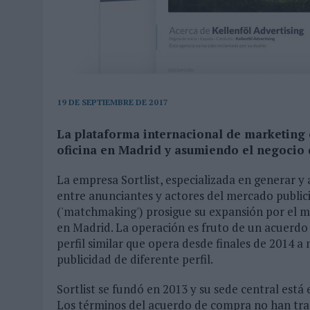
03/08/2026
|
MOVISTAR APELA A LA ILUSIÓN DE LAS AFICIONES PARA
06/08/2026
|
‘LA VUELTA’, DE FENOMENAL PARA MÁLAGA CF
19 DE SEPTIEMBRE DE 2017
La plataforma internacional de marketing
oficina en Madrid y asumiendo el negocio d
La empresa Sortlist, especializada en generar y
entre anunciantes y actores del mercado publici
('matchmaking') prosigue su expansión por el 
en Madrid. La operación es fruto de un acuerdo
perfil similar que opera desde finales de 2014 
publicidad de diferente perfil.
Sortlist se fundó en 2013 y su sede central está
Los términos del acuerdo de compra no han tra