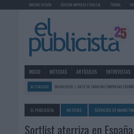
INICIAR SESIÓN
EDICIÓN IMPRESA Y DIGITAL
TIENDA
OF
INICIO
NOTICIAS
ARTÍCULOS
ENTREVISTAS
ACTUALIDAD
06/08/2026
|
SIETE DE CADA DIEZ EMPRESAS ESPAÑ
06/08/2026
|
EL MERCADO PUBLICITARIO CAE UN 2,6% EN 2025, A
06/08/2026
|
LA TELEVISIÓN SIGUE LIDERANDO EL CONSUMO DE MEDI
EL PUBLICISTA
NOTICIAS
SERVICIOS DE MARKETIN
06/08/2026
|
EL USO DE LA IA GENERATIVA ALCANZA YA AL 62% DE L
Sortlist aterriza en Españ
06/08/2026
|
SYSTEM1 NOMBRA A KIMBERLY BASTONI COMO NUEVA D