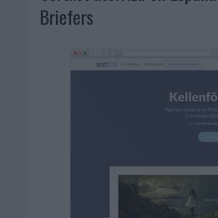
06/08/2026
|
FRIGO Y UNIQLO LANZAN UNA COLECCIÓN PERSONALIZA
Briefers
06/08/2026
|
LA IA ESTÁ SUBIENDO EL LISTÓN DE LA CREATIVIDAD
05/08/2026
|
BEON WORLDWIDE LANZA RAÍZ URBANA PARA TRANSFOR
05/08/2026
|
FABRA COMUNICACIÓN INCORPORA A CASONÁ Y ASUME 
05/08/2026
|
LOPESAN HOTELS & RESORTS ACERCA EL PARAÍSO CAN
05/08/2026
|
LUIS ARQUILLOS (BURGO DE ARIAS): “LA CONSTRUCCIÓ
MONEDA”
04/08/2026
|
‘EL PARAÍSO MÁS CERCA’, DE 22GRADOS PARA LOPESA
04/08/2026
|
‘LA ÚNICA CERVEZA DEL MUNDO QUE SE DISFRUTA DOS 
04/08/2026
|
‘EL FÚTBOL SIN LAS PERSONAS’, DE DENTSU CREATIVE
04/08/2026
|
CAPAZ, LA CERVEZA QUE CONVIERTE CADA BOTELLA EN
04/08/2026
|
BABARIA Y MAXIBON SON ‘EL MATCH PERFECTO DEL VE
04/08/2026
|
AUDIBLE REIVINDICA EL PODER TRANSFORMADOR DEL A
03/08/2026
|
‘VUELVE EL FÚTBOL. VUELVE A SOÑAR’, DE VML PARA MO