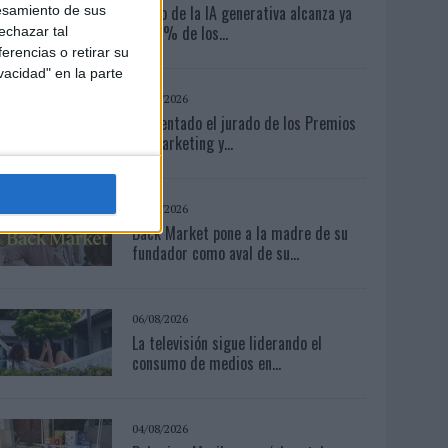
El uso de la IA generativa alcanza ya
esamiento de sus
al 62% de los...
echazar tal
erencias o retirar su
vacidad" en la parte
03/08/2026
Presentado el jurado de los Premios
de Marketing y...
03/08/2026
Back Market pone a la madre de su
fundador como aval de su...
06/08/2026
La televisión sigue liderando el
consumo de medios en...
04/08/2026