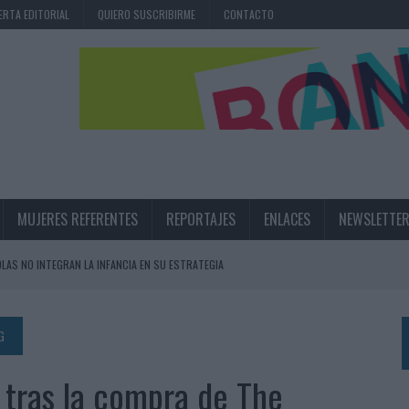
ERTA EDITORIAL
QUIERO SUSCRIBIRME
CONTACTO
MUJERES REFERENTES
REPORTAJES
ENLACES
NEWSLETTE
OLAS NO INTEGRAN LA INFANCIA EN SU ESTRATEGIA
UNQUE LOS MEDIOS CONTROLADOS MANTIENEN EL CRECIMIENTO
OS EN VERANO Y SUPERA AL MÓVIL COMO DISPOSITIVO MÁS UTILIZADO
G
OS ESPAÑOLES
a tras la compra de The
IRECTORA COMERCIAL GLOBAL