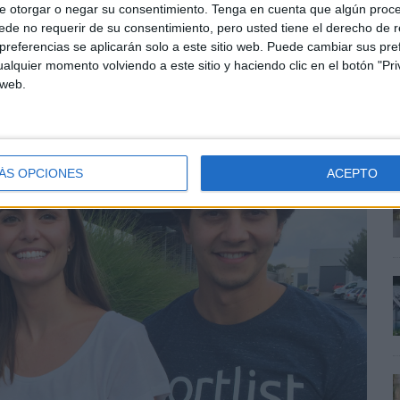
s convertirnos en líderes a nivel Europeo, es una
e otorgar o negar su consentimiento.
Tenga en cuenta que algún proc
de no requerir de su consentimiento, pero usted tiene el derecho de r
referencias se aplicarán solo a este sitio web. Puede cambiar sus pref
alquier momento volviendo a este sitio y haciendo clic en el botón "Pri
 web.
ÁS OPCIONES
ACEPTO