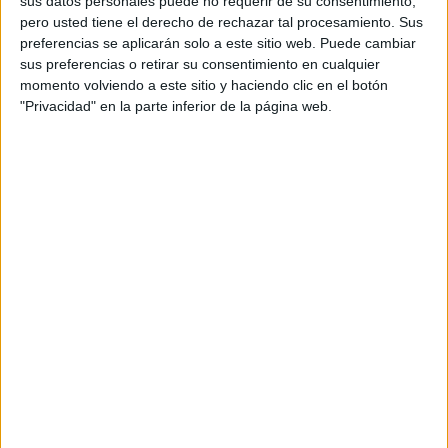
sus datos personales puede no requerir de su consentimiento,
Equipo de cuentas: Gemma Vaz, Nuria Quintana
pero usted tiene el derecho de rechazar tal procesamiento. Sus
preferencias se aplicarán solo a este sitio web. Puede cambiar
Estrategia: Luis Morano, Nuria Quintana
sus preferencias o retirar su consentimiento en cualquier
momento volviendo a este sitio y haciendo clic en el botón
Dirección creativa ejecutiva: Santi García
"Privacidad" en la parte inferior de la página web.
Redacción: Rubén Pazos y José Lacueva /
Federico Moreno
Dirección de arte: Joana Abreu y Mar Miral
(Accenture Song) / Sergio de Carlos (Palladium
Hotel Group)
Producción audiovisual: Gabriela Nogueira y
Paula Machado
Industry lead: Águeda Vicario
Productora: Salmón Visuals
Realizador: Jordi Lops