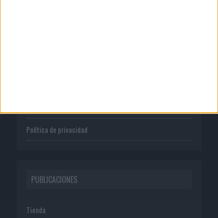
CORPORATIVO
Quienes somos
Publicidad
Normas de uso
Política de privacidad
PUBLICACIONES
Tienda