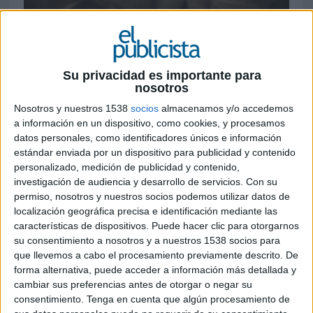
27 DE ENERO DE 2025
Ficha técnica ‘Do your don’ts’
Su privacidad es importante para
nosotros
Nosotros y nuestros 1538
socios
almacenamos y/o accedemos
Anunciante: Palladium Hotel Group
a información en un dispositivo, como cookies, y procesamos
datos personales, como identificadores únicos e información
Producto: The Unexpected Hotels
estándar enviada por un dispositivo para publicidad y contenido
personalizado, medición de publicidad y contenido,
Sector: Hotelería
investigación de audiencia y desarrollo de servicios.
Con su
permiso, nosotros y nuestros socios podemos utilizar datos de
Contacto cliente: Ana Muga, Ester Vila, Rafa
localización geográfica precisa e identificación mediante las
Moreno
características de dispositivos. Puede hacer clic para otorgarnos
su consentimiento a nosotros y a nuestros 1538 socios para
Agencia: Accenture Song
que llevemos a cabo el procesamiento previamente descrito. De
forma alternativa, puede acceder a información más detallada y
Head of creative business: Marta Piñol
cambiar sus preferencias antes de otorgar o negar su
consentimiento.
Tenga en cuenta que algún procesamiento de