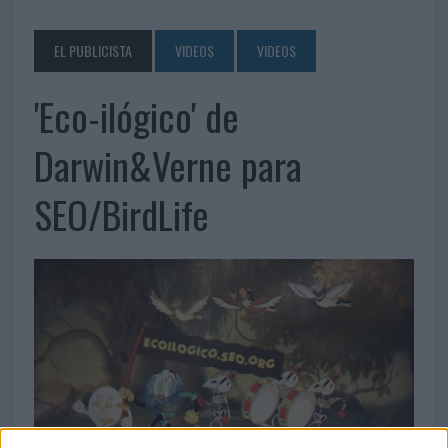
EL PUBLICISTA
VIDEOS
VIDEOS
'Eco-ilógico' de
Darwin&Verne para
SEO/BirdLife