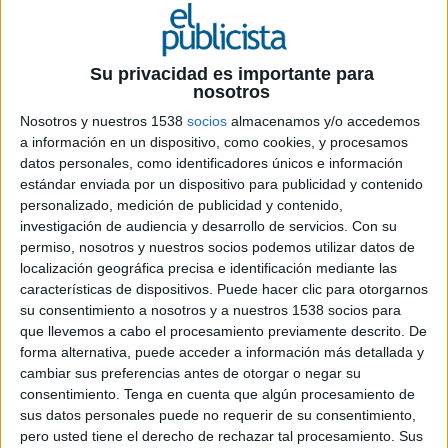
15 DE ENERO DE 2025
Su privacidad es importante para
Ficha técnica
nosotros
Nosotros y nuestros 1538
socios
almacenamos y/o accedemos
Anunciante: SEO/BirdLife
a información en un dispositivo, como cookies, y procesamos
Sector: Medioambiente
datos personales, como identificadores únicos e información
Técnica de comunicación: Josefina Maestre
estándar enviada por un dispositivo para publicidad y contenido
Social Media Manager: Sergio Galeano
personalizado, medición de publicidad y contenido,
Coordinadora de Comunicación: Olimpia García
investigación de audiencia y desarrollo de servicios.
Con su
Responsable de Gobernanza Ambiental: Juan
permiso, nosotros y nuestros socios podemos utilizar datos de
Carlos Atienza
localización geográfica precisa e identificación mediante las
Agencia Creativa: Darwin&Verne
características de dispositivos. Puede hacer clic para otorgarnos
Director general: Alberto Martínez
su consentimiento a nosotros y a nuestros 1538 socios para
Responsable de marca: Ivet Honorato
que llevemos a cabo el procesamiento previamente descrito. De
Ejecutiva de marca senior: Nora Ormaetxea
forma alternativa, puede acceder a información más detallada y
cambiar sus preferencias antes de otorgar o negar su
Presidente creativo: Carlos Sanz de Andino
consentimiento.
Tenga en cuenta que algún procesamiento de
Directores creativos: Pablo Caraballo, Gonzalo
sus datos personales puede no requerir de su consentimiento,
Calvo
pero usted tiene el derecho de rechazar tal procesamiento. Sus
Project manager web: Alberto O’Hayon