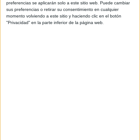
preferencias se aplicarán solo a este sitio web. Puede cambiar
Directora producción audiovisual: Noelia Herrera
sus preferencias o retirar su consentimiento en cualquier
Crespo
momento volviendo a este sitio y haciendo clic en el botón
Consultor musical: Jorge Gimeno
"Privacidad" en la parte inferior de la página web.
Base musical: Naked Family
Artistas intérpretes: Eva Amaral, Albertucho,
Masi, El Canijo de Jerez
Diseño Sonoro: The Lobby Studio
Ilustración y animación: Abel Barriga –
DesmunCubic
Agencia de PR: AcentoenlaCé
Socias directoras: Cristina Lomana, Elvira
Cordero y Marta Lepe
Ejecutivas de cuentas senior: Luli Lopez y Ana
Barcos
Ejecutivas de cuentas junior: Irene Pelzer y Olaia
Martín
Título: Eco-ilógico