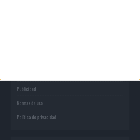
System1 nombra a Kimberly Bastoni
como nueva directora...
CORPORATIVO
Quienes somos
Publicidad
Normas de uso
Política de privacidad