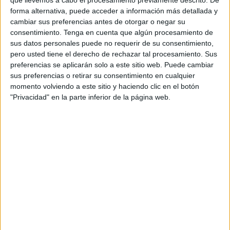
que llevemos a cabo el procesamiento previamente descrito. De
Directores creativos: Pablo Poveda y Guille
forma alternativa, puede acceder a información más detallada y
Fernández de la Puente
cambiar sus preferencias antes de otorgar o negar su
consentimiento.
Tenga en cuenta que algún procesamiento de
Equipo creativo: Adriana de Oliveira, Iratxe
sus datos personales puede no requerir de su consentimiento,
Reparaz, Irene Montiel, Luis Contreras, Antonio
pero usted tiene el derecho de rechazar tal procesamiento. Sus
Capdevila
preferencias se aplicarán solo a este sitio web. Puede cambiar
sus preferencias o retirar su consentimiento en cualquier
Directora de cuentas: Mª Luisa Fernández-
momento volviendo a este sitio y haciendo clic en el botón
Villaverde
"Privacidad" en la parte inferior de la página web.
Supervisor de cuentas: Pablo Martínez-Pardo
Equipo social: Gema Martín y Luna Ayala
Director de producción audiovisual: Aaron Lago
Producción audiovisual: Leire Arrate y Pablo
Riaño
Productora: Agosto