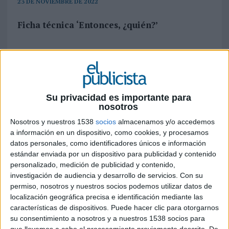
23 DE NOVIEMBRE DE 2022
Ficha técnica ‘Entonces, ¿quién?’
Anunciante: Delegación de Gobierno contra la
Violencia de género. Ministerio de Igualdad
Su privacidad es importante para
Contacto del cliente: Clara Alonso, Vicente
nosotros
González, Natalia Oliveras
Nosotros y nuestros 1538
socios
almacenamos y/o accedemos
a información en un dispositivo, como cookies, y procesamos
Agencia: Ogilvy
datos personales, como identificadores únicos e información
estándar enviada por un dispositivo para publicidad y contenido
Director general creativo: Roberto Fara
personalizado, medición de publicidad y contenido,
investigación de audiencia y desarrollo de servicios.
Con su
Directores creativos ejecutivos: Javier Senovilla y
permiso, nosotros y nuestros socios podemos utilizar datos de
Juan Pedro Moreno
localización geográfica precisa e identificación mediante las
características de dispositivos. Puede hacer clic para otorgarnos
Directora de servicios al cliente: Carmen Pablo
su consentimiento a nosotros y a nuestros 1538 socios para