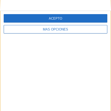
ACEPTO
07/08/2026
Patrón convierte el nuevo
MÁS OPCIONES
single de Arón Piper en una
experiencia de marca en
Ibiza
La marca de tequila celebra el lanzamiento de
Bucle con un evento inmersivo que refuerza su
estrategia de vinculación con la música y la
creatividad Patrón Tequila ha celebrado en Ibiza el
estreno ...