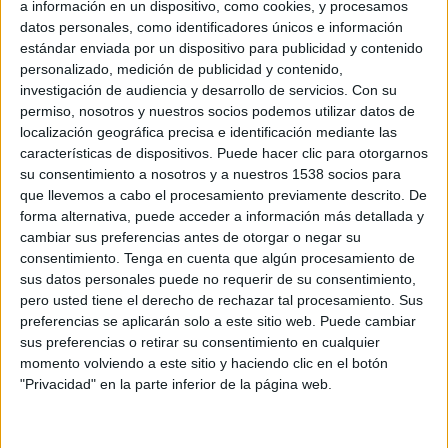
a información en un dispositivo, como cookies, y procesamos
datos personales, como identificadores únicos e información
estándar enviada por un dispositivo para publicidad y contenido
personalizado, medición de publicidad y contenido,
investigación de audiencia y desarrollo de servicios.
Con su
permiso, nosotros y nuestros socios podemos utilizar datos de
localización geográfica precisa e identificación mediante las
características de dispositivos. Puede hacer clic para otorgarnos
su consentimiento a nosotros y a nuestros 1538 socios para
que llevemos a cabo el procesamiento previamente descrito. De
Ficha:
forma alternativa, puede acceder a información más detallada y
Anunciante: Sporting Club Aguileño
cambiar sus preferencias antes de otorgar o negar su
consentimiento.
Tenga en cuenta que algún procesamiento de
Marca: Sporting Club Aguileño
sus datos personales puede no requerir de su consentimiento,
Producto: Equipo de fútbol
pero usted tiene el derecho de rechazar tal procesamiento. Sus
Agencia: Publicis
preferencias se aplicarán solo a este sitio web. Puede cambiar
Dirección General Creativa: Oscar Martínez, Bitan Franco y Sito Morillo.
sus preferencias o retirar su consentimiento en cualquier
Supervisores Creativos: Miriam Gutiérrez y René Macone.
momento volviendo a este sitio y haciendo clic en el botón
Título: La equipación de los 1000 patrocinadores
"Privacidad" en la parte inferior de la página web.
Descripción: El Sporting Club Aguileño (un equipo de fútbol de Águilas, Murcia)
lanza una campaña de Crowdfunding en la que como no encuentra un