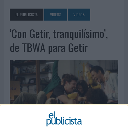
EL PUBLICISTA
VIDEOS
VIDEOS
‘Con Getir, tranquilísimo’,
de TBWA para Getir
14 DE NOVIEMBRE DE 2022