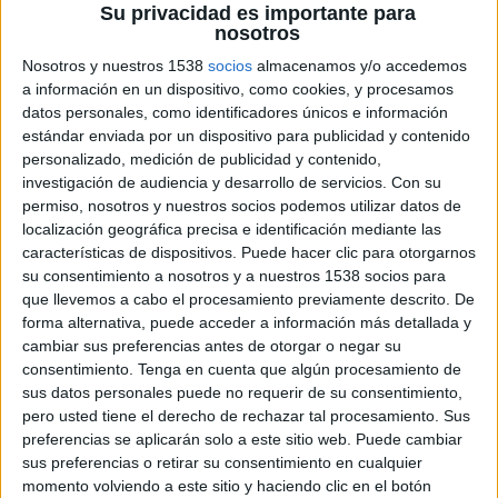
Su privacidad es importante para
nosotros
Ficha técnica ‘Con Getir, tranquilísimo’
Nosotros y nuestros 1538
socios
almacenamos y/o accedemos
a información en un dispositivo, como cookies, y procesamos
datos personales, como identificadores únicos e información
Anunciante: Getir
estándar enviada por un dispositivo para publicidad y contenido
personalizado, medición de publicidad y contenido,
Marca: Getir
investigación de audiencia y desarrollo de servicios.
Con su
permiso, nosotros y nuestros socios podemos utilizar datos de
Campaña: Servicio de entrega ultrarrápida de la
localización geográfica precisa e identificación mediante las
compra
características de dispositivos. Puede hacer clic para otorgarnos
su consentimiento a nosotros y a nuestros 1538 socios para
Agencia: TBWA
que llevemos a cabo el procesamiento previamente descrito. De
forma alternativa, puede acceder a información más detallada y
Agencia de medios: Carat
cambiar sus preferencias antes de otorgar o negar su
consentimiento.
Tenga en cuenta que algún procesamiento de
sus datos personales puede no requerir de su consentimiento,
Medios: Televisión y digital
pero usted tiene el derecho de rechazar tal procesamiento. Sus
preferencias se aplicarán solo a este sitio web. Puede cambiar
Piezas: Spots de 30’’ con versiones de 10’’ y 20’’
sus preferencias o retirar su consentimiento en cualquier
momento volviendo a este sitio y haciendo clic en el botón
Título: Con Getir, tranquilísimo