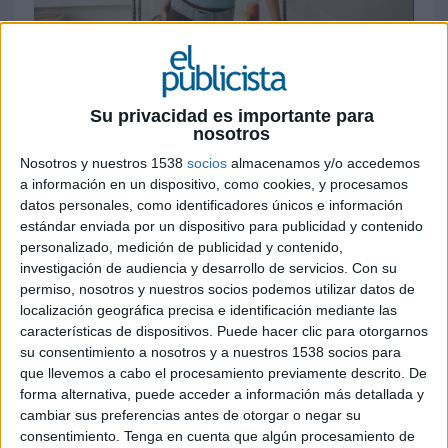
29 DE MAYO DE 2026
Su privacidad es importante para
FICHA TÉCNICA
nosotros
Nosotros y nuestros 1538
socios
almacenamos y/o accedemos
Anunciante: Wallapop
a información en un dispositivo, como cookies, y procesamos
Sector: Apps
datos personales, como identificadores únicos e información
Campaña: Qué hay en mi perfil de Wallapop
estándar enviada por un dispositivo para publicidad y contenido
Agencia: This is Odd
personalizado, medición de publicidad y contenido,
Productora: Odd Studios
investigación de audiencia y desarrollo de servicios.
Con su
Fecha de emisión: 28 de mayo de 2026
permiso, nosotros y nuestros socios podemos utilizar datos de
Chief marketing officer: Edurne de Oteiza
localización geográfica precisa e identificación mediante las
Creative marketing manager: Edu Rojo
características de dispositivos. Puede hacer clic para otorgarnos
Brand creative team: Ana Seró
su consentimiento a nosotros y a nuestros 1538 socios para
que llevemos a cabo el procesamiento previamente descrito. De
Brand strategy team: Adrià Valls, Joana Bernat
forma alternativa, puede acceder a información más detallada y
Director reputation & virality: Cristina Gómez
cambiar sus preferencias antes de otorgar o negar su
Senior communications specialist: Elena Custodio
consentimiento.
Tenga en cuenta que algún procesamiento de
Social media manager: Germán López