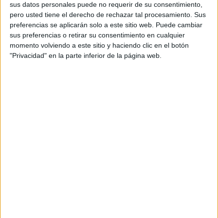
sus datos personales puede no requerir de su consentimiento,
Influencers manager: Manuela Nerini
pero usted tiene el derecho de rechazar tal procesamiento. Sus
Strategy director: Astrid Altadill
preferencias se aplicarán solo a este sitio web. Puede cambiar
Creative supervisor: Júlia Roig
sus preferencias o retirar su consentimiento en cualquier
Creative copywriter: Júlia Roig
momento volviendo a este sitio y haciendo clic en el botón
Art supervisor: Brenda Palomino
"Privacidad" en la parte inferior de la página web.
Production supervisor: Carlota Jofre
Production: Patricia Palacios
Productor: Carlota Jofre
Film director: Nicolau Álvarez, Mateu Puntí
Director de arte: Marc Galán
Edición y color: Plàcid García-Planas
Fotógrafa: Mónica García
Título: Qué hay en mi perfil de Wallapop x Clers