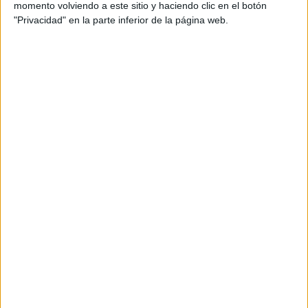
momento volviendo a este sitio y haciendo clic en el botón
Producción audiovisual: Jakiens
"Privacidad" en la parte inferior de la página web.
Realizador: David Gaspar
Producción fotográfica: Natxo Hermoso
Título: Huele a nuevo