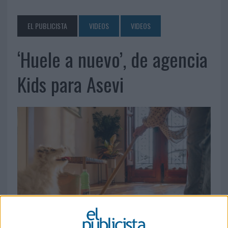
EL PUBLICISTA
VIDEOS
VIDEOS
‘Huele a nuevo’, de agencia
Kids para Asevi