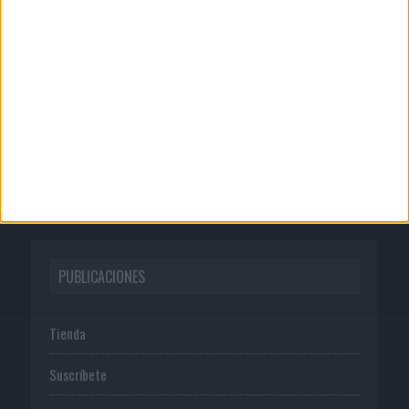
CORPORATIVO
Quienes somos
Publicidad
Normas de uso
Política de privacidad
PUBLICACIONES
Tienda
Suscríbete