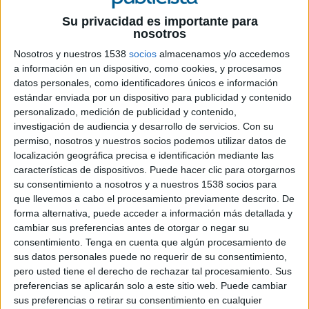
Su privacidad es importante para
22 DE MAYO DE 2026
nosotros
FICHA TÉCNICA
Nosotros y nuestros 1538
socios
almacenamos y/o accedemos
a información en un dispositivo, como cookies, y procesamos
Cliente: Asevi
datos personales, como identificadores únicos e información
estándar enviada por un dispositivo para publicidad y contenido
Agencia: Kids
personalizado, medición de publicidad y contenido,
investigación de audiencia y desarrollo de servicios.
Con su
Director creativo ejecutivo: Jabo García-Janini,
permiso, nosotros y nuestros socios podemos utilizar datos de
localización geográfica precisa e identificación mediante las
Jorge Sánchez
características de dispositivos. Puede hacer clic para otorgarnos
su consentimiento a nosotros y a nuestros 1538 socios para
Dirección creativa: Willy Roda, Jorge Herrero
que llevemos a cabo el procesamiento previamente descrito. De
forma alternativa, puede acceder a información más detallada y
Dirección de arte: Carla Cobas, Alberto Valero,
cambiar sus preferencias antes de otorgar o negar su
Ana Collantes
consentimiento.
Tenga en cuenta que algún procesamiento de
sus datos personales puede no requerir de su consentimiento,
Copy: Willy Roda, Jorge Herrero
pero usted tiene el derecho de rechazar tal procesamiento. Sus
preferencias se aplicarán solo a este sitio web. Puede cambiar
Dir. cuentas: Rocío López
sus preferencias o retirar su consentimiento en cualquier