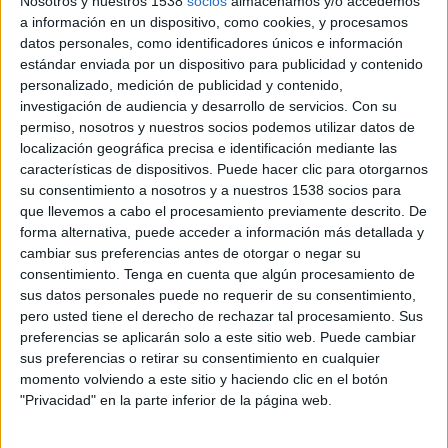
Nosotros y nuestros 1538
socios
almacenamos y/o accedemos
a información en un dispositivo, como cookies, y procesamos
6 DE JULIO DE 2026
datos personales, como identificadores únicos e información
estándar enviada por un dispositivo para publicidad y contenido
FICHA TÉCNICA
personalizado, medición de publicidad y contenido,
investigación de audiencia y desarrollo de servicios.
Con su
Anunciante: Babaria
permiso, nosotros y nuestros socios podemos utilizar datos de
localización geográfica precisa e identificación mediante las
Contacto cliente: Silvia Muñoz
características de dispositivos. Puede hacer clic para otorgarnos
su consentimiento a nosotros y a nuestros 1538 socios para
Agencia creativa y digital: Getting Better
que llevemos a cabo el procesamiento previamente descrito. De
forma alternativa, puede acceder a información más detallada y
Director creativo: Fernando Beresaluze
cambiar sus preferencias antes de otorgar o negar su
consentimiento.
Tenga en cuenta que algún procesamiento de
Ejecutiva de cuentas: Lucía de la Vega
sus datos personales puede no requerir de su consentimiento,
pero usted tiene el derecho de rechazar tal procesamiento. Sus
Redactora: Valeria Ortega
preferencias se aplicarán solo a este sitio web. Puede cambiar
sus preferencias o retirar su consentimiento en cualquier
Directora de arte: Cristina Fernandez
momento volviendo a este sitio y haciendo clic en el botón
"Privacidad" en la parte inferior de la página web.
Título de la campaña: ‘Lemon Glow Up’