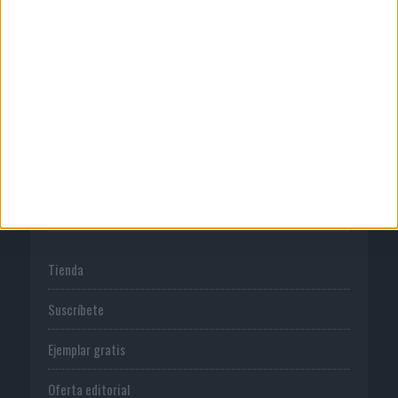
Quienes somos
Publicidad
Normas de uso
Política de privacidad
PUBLICACIONES
Tienda
Suscríbete
Ejemplar gratis
Oferta editorial