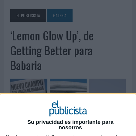
EL PUBLICISTA
GALERÍA
‘Lemon Glow Up’, de
Getting Better para
Babaria
Su privacidad es importante para
nosotros