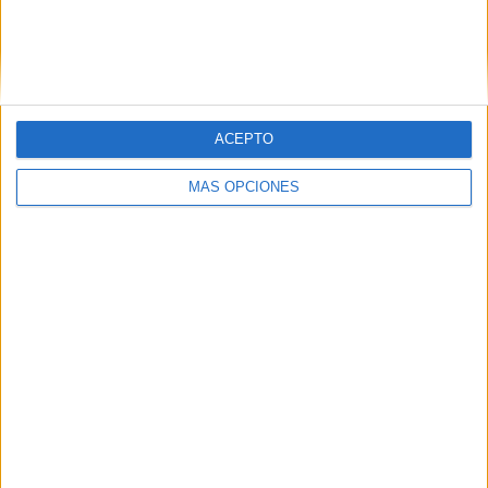
ACEPTO
06/08/2026
La televisión sigue liderando
MÁS OPCIONES
el consumo de medios en
verano y supera al móvil
como dispositivo más
utilizado
Las vacaciones no reducen el consumo de medios,
sino que transforman los hábitos de las audiencias.