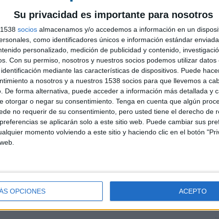
Su privacidad es importante para nosotros
s 1538
socios
almacenamos y/o accedemos a información en un disposit
sonales, como identificadores únicos e información estándar enviada 
ntenido personalizado, medición de publicidad y contenido, investigaci
os.
Con su permiso, nosotros y nuestros socios podemos utilizar datos 
identificación mediante las características de dispositivos. Puede hacer
z
ntimiento a nosotros y a nuestros 1538 socios para que llevemos a ca
R
. De forma alternativa, puede acceder a información más detallada y 
T
e otorgar o negar su consentimiento.
Tenga en cuenta que algún proc
P
de no requerir de su consentimiento, pero usted tiene el derecho de r
referencias se aplicarán solo a este sitio web. Puede cambiar sus pref
alquier momento volviendo a este sitio y haciendo clic en el botón "Pri
avotto
 web.
OUN
ÁS OPCIONES
ACEPTO