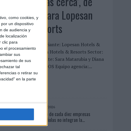
‘El Paraíso más cerca’, de
22GRADOS para Lopesan
ivo, como cookies, y
Hotels & Resorts
por un dispositivo
ón de audiencia y
de localización
 clic para
FICHA TÉCNICA Anunciante: Lopesan Hotels &
bo el procesamiento
esorts Marca: Lopesan Hotels & Resorts Sector:
cambiar sus
urismo Contacto cliente: Sara Matarubia y Diana
esamiento de sus
érez Agencia: 22GRADOS Equipo agencia:...
echazar tal
erencias o retirar su
vacidad" en la parte
LEER MÁS
06/08/2026
Siete de cada diez empresas
españolas no integran la...