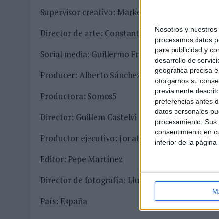
Supervisor creativo: Markel Otxoa de Etxaguen
Nosotros y nuestro
Director de arte: Constantino Navarro
procesamos datos per
para publicidad y co
Social media: Guillermo Frutos
desarrollo de servici
geográfica precisa e 
Producer: Alberto Sánchez Mena, María Jimene
otorgarnos su conse
previamente descrito
Productora: Somos5
preferencias antes d
datos personales pue
Director: Guillem Castelvi
procesamiento. Sus p
consentimiento en cu
Productor ejecutivo: Jonatan Andres, Lorena G
inferior de la página
Editor: Pepe Martínez
Director de fotografía: Lluís NOUN, Marcel N
M
País: España