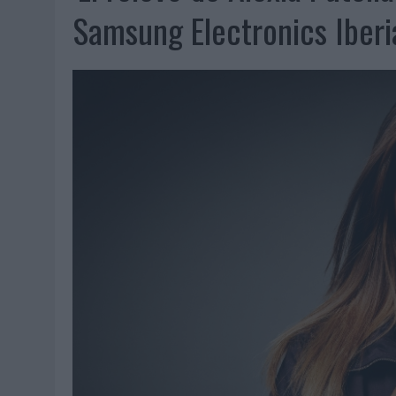
06/08/2026
|
FRIGO Y UNIQLO LANZAN UNA COLECCIÓN PERSONALIZA
Samsung Electronics Iberi
06/08/2026
|
LA IA ESTÁ SUBIENDO EL LISTÓN DE LA CREATIVIDAD
05/08/2026
|
BEON WORLDWIDE LANZA RAÍZ URBANA PARA TRANSFOR
05/08/2026
|
FABRA COMUNICACIÓN INCORPORA A CASONÁ Y ASUME 
05/08/2026
|
LOPESAN HOTELS & RESORTS ACERCA EL PARAÍSO CAN
05/08/2026
|
LUIS ARQUILLOS (BURGO DE ARIAS): “LA CONSTRUCCIÓ
MONEDA”
04/08/2026
|
‘EL PARAÍSO MÁS CERCA’, DE 22GRADOS PARA LOPESA
04/08/2026
|
‘LA ÚNICA CERVEZA DEL MUNDO QUE SE DISFRUTA DOS 
04/08/2026
|
‘EL FÚTBOL SIN LAS PERSONAS’, DE DENTSU CREATIVE
04/08/2026
|
CAPAZ, LA CERVEZA QUE CONVIERTE CADA BOTELLA EN
04/08/2026
|
BABARIA Y MAXIBON SON ‘EL MATCH PERFECTO DEL VE
04/08/2026
|
AUDIBLE REIVINDICA EL PODER TRANSFORMADOR DEL A
03/08/2026
|
‘VUELVE EL FÚTBOL. VUELVE A SOÑAR’, DE VML PARA MO