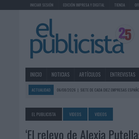
INICIAR SESIÓN
EDICIÓN IMPRESA Y DIGITAL
TIENDA
OF
INICIO
NOTICIAS
ARTÍCULOS
ENTREVISTAS
ACTUALIDAD
06/08/2026
|
SIETE DE CADA DIEZ EMPRESAS ESPAÑ
06/08/2026
|
EL MERCADO PUBLICITARIO CAE UN 2,6% EN 2025, A
06/08/2026
|
LA TELEVISIÓN SIGUE LIDERANDO EL CONSUMO DE MEDI
EL PUBLICISTA
VIDEOS
VIDEOS
06/08/2026
|
EL USO DE LA IA GENERATIVA ALCANZA YA AL 62% DE L
‘El relevo de Alexia Putell
06/08/2026
|
SYSTEM1 NOMBRA A KIMBERLY BASTONI COMO NUEVA D