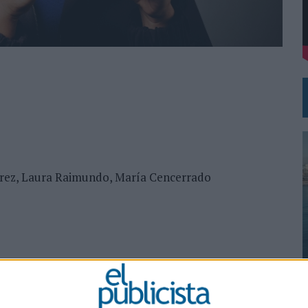
 EL REGRESO DEL FÚTBOL
lvarez, Laura Raimundo, María Cencerrado
0