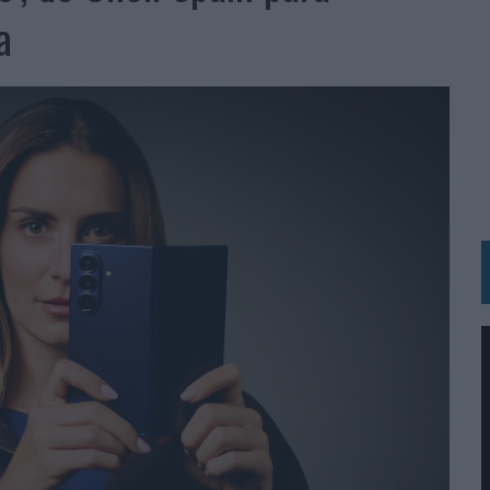
BLE INSPIRADA EN CORNETTO, CALIPPO Y SOLERO
a
MAR EL PATRIMONIO HISTÓRICO EN ACTIVOS CULTURALES Y ECONÓMICOS
LA GESTIÓN DE SUS RELACIONES CON LOS MEDIOS
ARIO EN SU ÚLTIMA CAMPAÑA INTERNACIONAL
N DE MARCA A LARGO PLAZO Y LA MEDICIÓN SON DOS CARAS DE LA MISMA
N HOTELS & RESORTS
VECES’, DE INUSUALY PARA CERVEZA CAPAZ
 PARA ORANGE
 UNA OPORTUNIDAD DE INCLUSIÓN
RANO’
UDIO EN SU NUEVA CAMPAÑA GLOBAL DE MARCA
VISTAR