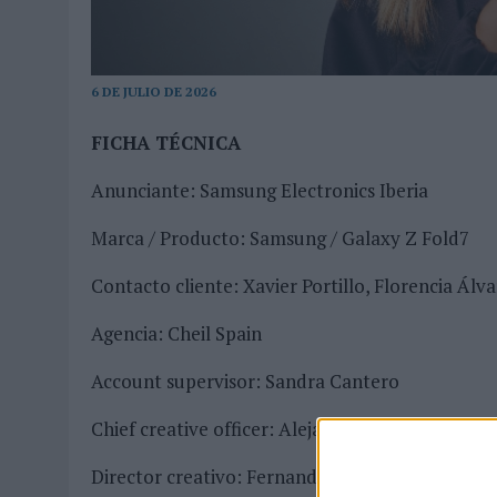
03/08/2026
|
MOVISTAR APELA A LA ILUSIÓN DE LAS AFICIONES PARA
06/08/2026
|
‘LA VUELTA’, DE FENOMENAL PARA MÁLAGA CF
6 DE JULIO DE 2026
FICHA TÉCNICA
Anunciante: Samsung Electronics Iberia
Marca / Producto: Samsung / Galaxy Z Fold7
Contacto cliente: Xavier Portillo, Florencia Á
Agencia: Cheil Spain
Account supervisor: Sandra Cantero
Chief creative officer: Alejandro Di Trolio
Director creativo: Fernando Rubín