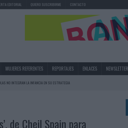
ERTA EDITORIAL
QUIERO SUSCRIBIRME
CONTACTO
MUJERES REFERENTES
REPORTAJES
ENLACES
NEWSLETTE
OLAS NO INTEGRAN LA INFANCIA EN SU ESTRATEGIA
UNQUE LOS MEDIOS CONTROLADOS MANTIENEN EL CRECIMIENTO
OS EN VERANO Y SUPERA AL MÓVIL COMO DISPOSITIVO MÁS UTILIZADO
OS ESPAÑOLES
as’, de Cheil Spain para
IRECTORA COMERCIAL GLOBAL