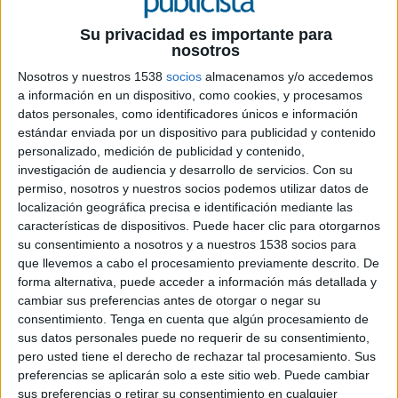
Su privacidad es importante para
nosotros
Nosotros y nuestros 1538
socios
almacenamos y/o accedemos
a información en un dispositivo, como cookies, y procesamos
datos personales, como identificadores únicos e información
6 DE JULIO DE 2026
estándar enviada por un dispositivo para publicidad y contenido
personalizado, medición de publicidad y contenido,
La tienda de la calle Carretas (Madrid)
investigación de audiencia y desarrollo de servicios.
Con su
acogerá hasta el 12 de julio piezas de
permiso, nosotros y nuestros socios podemos utilizar datos de
merchandising vinculadas a artistas del
localización geográfica precisa e identificación mediante las
cartel y volverá a funcionar como punto
características de dispositivos. Puede hacer clic para otorgarnos
oficial de recogida de pulseras del festival
su consentimiento a nosotros y a nuestros 1538 socios para
que llevemos a cabo el procesamiento previamente descrito. De
UMusic Shop Madrid ha renovado su
forma alternativa, puede acceder a información más detallada y
colaboración con Mad Cool Festival con motivo
cambiar sus preferencias antes de otorgar o negar su
de la décima edición del encuentro musical. La
consentimiento.
Tenga en cuenta que algún procesamiento de
iniciativa coincide además con el primer
sus datos personales puede no requerir de su consentimiento,
aniversario de la tienda, situada en el UMusic
pero usted tiene el derecho de rechazar tal procesamiento. Sus
Hotel Madrid, y convierte el espacio en una
preferencias se aplicarán solo a este sitio web. Puede cambiar
sus preferencias o retirar su consentimiento en cualquier
antesala del festival en el centro de la capital.