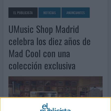
EL PUBLICISTA
NOTICIAS
ANUNCIANTES
UMusic Shop Madrid
celebra los diez años de
Mad Cool con una
colección exclusiva