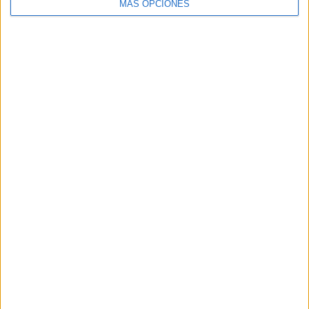
MÁS OPCIONES
ARTÍCULOS ALEATORIOS
03/08/2026
Back Market pone a la madre
de su fundador como aval de