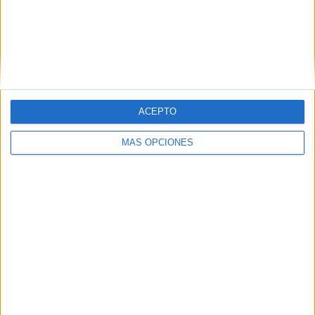
ARTÍCULOS ALEATORIOS
ACEPTO
MÁS OPCIONES
03/08/2026
KFC convierte los Uber en un
homenaje al universo de 'Los
Simpson'