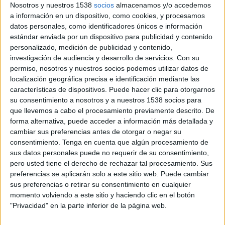
Nosotros y nuestros 1538
socios
almacenamos y/o accedemos
a información en un dispositivo, como cookies, y procesamos
datos personales, como identificadores únicos e información
estándar enviada por un dispositivo para publicidad y contenido
personalizado, medición de publicidad y contenido,
investigación de audiencia y desarrollo de servicios.
Con su
permiso, nosotros y nuestros socios podemos utilizar datos de
localización geográfica precisa e identificación mediante las
características de dispositivos. Puede hacer clic para otorgarnos
Ficha:
su consentimiento a nosotros y a nuestros 1538 socios para
que llevemos a cabo el procesamiento previamente descrito. De
Agencia: Sra. Rushmore
forma alternativa, puede acceder a información más detallada y
Anunciante: Mahou San Miguel
cambiar sus preferencias antes de otorgar o negar su
consentimiento.
Tenga en cuenta que algún procesamiento de
Producto: Cerveza
sus datos personales puede no requerir de su consentimiento,
Marca: Mixta
pero usted tiene el derecho de rechazar tal procesamiento. Sus
Sector: Bebidas
preferencias se aplicarán solo a este sitio web. Puede cambiar
Contacto del cliente: Eloísa Ochoa de Zabalegui, Angélica Hernández y María
sus preferencias o retirar su consentimiento en cualquier
Muñoz Belmonte
momento volviendo a este sitio y haciendo clic en el botón
Director general creativo: César García
"Privacidad" en la parte inferior de la página web.
Director creativo: Ezequiel Ruíz