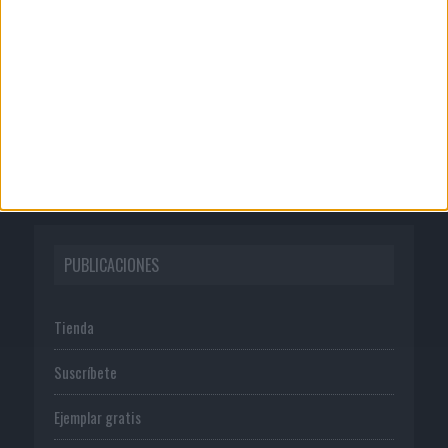
Quienes somos
Publicidad
Normas de uso
Política de privacidad
PUBLICACIONES
Tienda
Suscríbete
Ejemplar gratis