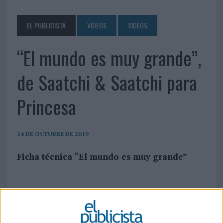
EL PUBLICISTA
VIDEOS
VIDEOS
“El mundo es muy grande”,
de Saatchi & Saatchi para
Princesa
14 DE OCTUBRE DE 2019
Ficha técnica “El mundo es muy grande”
Anunciante: Artiach
Marca: Princesa