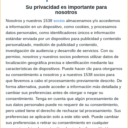
Su privacidad es importante para
Producto: Galletas
nosotros
Nosotros y nuestros 1538
socios
almacenamos y/o accedemos
Sector: Alimentación
a información en un dispositivo, como cookies, y procesamos
datos personales, como identificadores únicos e información
Contactos del anunciante: María Santaolalla,
estándar enviada por un dispositivo para publicidad y contenido
Beth Pastor
personalizado, medición de publicidad y contenido,
investigación de audiencia y desarrollo de servicios.
Con su
Agencia: Saatchi & Saatchi
permiso, nosotros y nuestros socios podemos utilizar datos de
localización geográfica precisa e identificación mediante las
CCO: Óscar Martínez
características de dispositivos. Puede hacer clic para otorgarnos
su consentimiento a nosotros y a nuestros 1538 socios para
Dirección creativa: Miriam Gutiérrez
que llevemos a cabo el procesamiento previamente descrito. De
forma alternativa, puede acceder a información más detallada y
Dirección de arte: Michel Morem
cambiar sus preferencias antes de otorgar o negar su
consentimiento.
Tenga en cuenta que algún procesamiento de
Redacción: Mikel San Juan, Santiago Arcusa
sus datos personales puede no requerir de su consentimiento,
pero usted tiene el derecho de rechazar tal procesamiento. Sus
CEO: María Rosa Núñez
preferencias se aplicarán solo a este sitio web. Puede cambiar
sus preferencias o retirar su consentimiento en cualquier