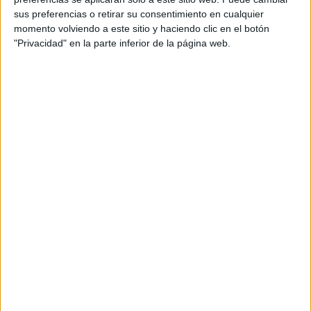
Directora de Arte: Flora Vicente
sus preferencias o retirar su consentimiento en cualquier
momento volviendo a este sitio y haciendo clic en el botón
Copy: Santiago Saiegh
"Privacidad" en la parte inferior de la página web.
Equipo de cuentas: Otto Exner, Encarni Gómez,
Jorge Martín
Media manager: Chari Gil
Productora: Apartamento
Realizador: Fernando Mainguyague
Música: Oído estudio
Postproducción: Metropolitana
Agencia de medios: Havas
Piezas: Spot 60”, cut down 30”