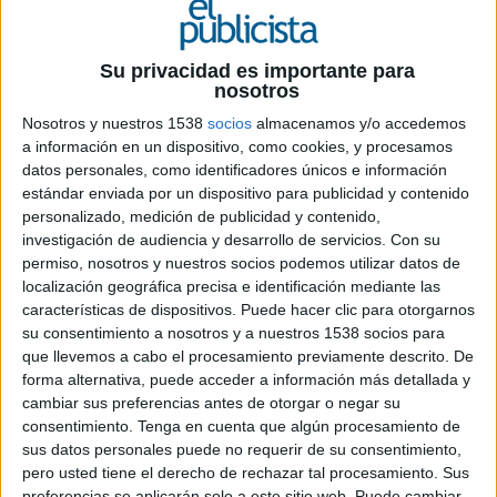
25 DE NOVIEMBRE DE 2019
Ficha técnica “15 años juntos”
Su privacidad es importante para
nosotros
Nosotros y nuestros 1538
socios
almacenamos y/o accedemos
a información en un dispositivo, como cookies, y procesamos
Anunciante: Kia Motors Iberia
datos personales, como identificadores únicos e información
estándar enviada por un dispositivo para publicidad y contenido
Marca: KIA
personalizado, medición de publicidad y contenido,
investigación de audiencia y desarrollo de servicios.
Con su
Producto/servicio: Coches
permiso, nosotros y nuestros socios podemos utilizar datos de
localización geográfica precisa e identificación mediante las
Sector: Automoción
características de dispositivos. Puede hacer clic para otorgarnos
su consentimiento a nosotros y a nuestros 1538 socios para
Agencia: Innocean Worldwide Spain
que llevemos a cabo el procesamiento previamente descrito. De
forma alternativa, puede acceder a información más detallada y
Directora general: Nines Alcalde
cambiar sus preferencias antes de otorgar o negar su
consentimiento.
Tenga en cuenta que algún procesamiento de
Director creativo: Santiago Saiegh
sus datos personales puede no requerir de su consentimiento,
pero usted tiene el derecho de rechazar tal procesamiento. Sus
preferencias se aplicarán solo a este sitio web. Puede cambiar