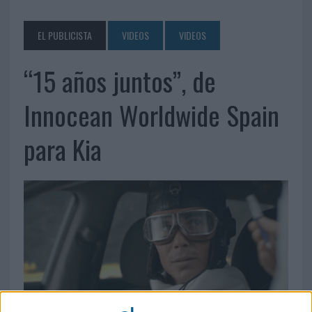
EL PUBLICISTA
VIDEOS
VIDEOS
“15 años juntos”, de
Innocean Worldwide Spain
para Kia