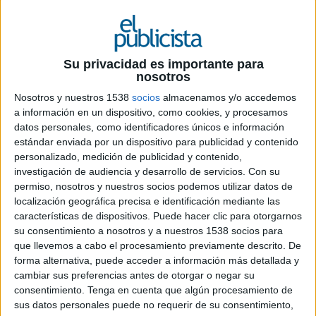
Ficha técnica ‘No es momento para hablar’
Su privacidad es importante para
nosotros
Anunciante: LaLiga
Nosotros y nuestros 1538
socios
almacenamos y/o accedemos
a información en un dispositivo, como cookies, y procesamos
Marca: LaLiga 1|2|3
datos personales, como identificadores únicos e información
estándar enviada por un dispositivo para publicidad y contenido
Contactos del anunciante: Enrique Moreno,
personalizado, medición de publicidad y contenido,
Anastasia Llorens, Juan Girón
investigación de audiencia y desarrollo de servicios.
Con su
permiso, nosotros y nuestros socios podemos utilizar datos de
Agencia: McCann Madrid
localización geográfica precisa e identificación mediante las
características de dispositivos. Puede hacer clic para otorgarnos
Directora general creativa: Mónica Moro
su consentimiento a nosotros y a nuestros 1538 socios para
que llevemos a cabo el procesamiento previamente descrito. De
Directores creativos ejecutivos: Raquel Martínez,
forma alternativa, puede acceder a información más detallada y
Jon Lavín
cambiar sus preferencias antes de otorgar o negar su
consentimiento.
Tenga en cuenta que algún procesamiento de
Directores creativos: Álvaro López, Martín
sus datos personales puede no requerir de su consentimiento,