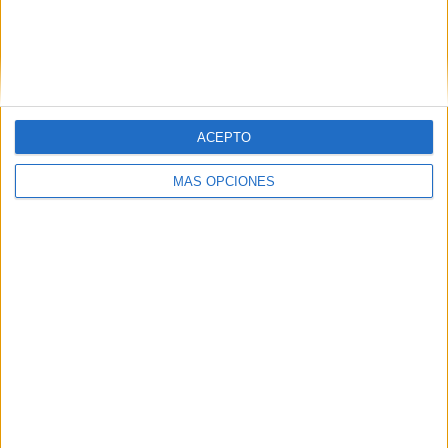
VÍDEO DESTACADO
ACEPTO
MÁS OPCIONES
ARTÍCULOS ALEATORIOS