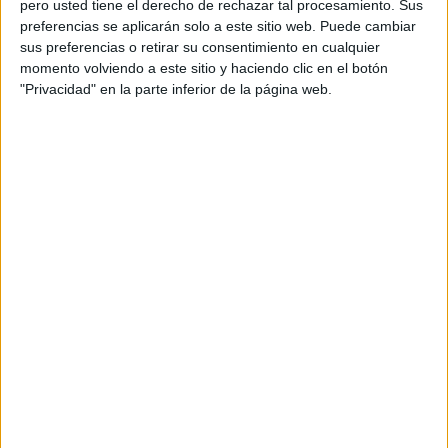
Subercaseaux
pero usted tiene el derecho de rechazar tal procesamiento. Sus
preferencias se aplicarán solo a este sitio web. Puede cambiar
Equipo de cuentas: Inma Soriano, Sergio San
sus preferencias o retirar su consentimiento en cualquier
Millán, Raúl Romero
momento volviendo a este sitio y haciendo clic en el botón
"Privacidad" en la parte inferior de la página web.
Equipo de planificación: Marc Escrig, Pascual
Martínez
Producción audiovisual agencia: Mercedes García
Parreño
Productora: Mediapro
Productor ejecutivo/MD: Jose Quilez
Producción: ODUCCIÓN: García, Geni Nieto
Realizador: Nacho Gómez
Postproducción/Sonido: Telson