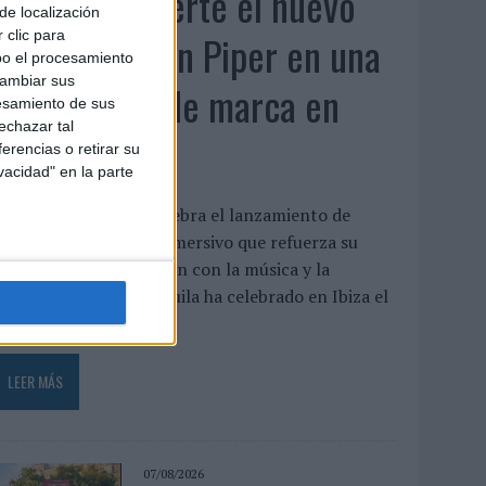
Patrón convierte el nuevo
de localización
single de Arón Piper en una
 clic para
bo el procesamiento
cambiar sus
experiencia de marca en
esamiento de sus
echazar tal
Ibiza
erencias o retirar su
vacidad" en la parte
a marca de tequila celebra el lanzamiento de
ucle con un evento inmersivo que refuerza su
strategia de vinculación con la música y la
reatividad Patrón Tequila ha celebrado en Ibiza el
streno ...
LEER MÁS
07/08/2026