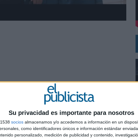
VECES’, DE INUSUALY PARA CERVEZA CAPAZ
NA CAMPAÑA QUE CELEBRA SU REGRESO A PRIMERA DIVISIÓN
Su privacidad es importante para nosotros
s 1538
socios
almacenamos y/o accedemos a información en un disposit
0
sonales, como identificadores únicos e información estándar enviada 
ntenido personalizado, medición de publicidad y contenido, investigaci