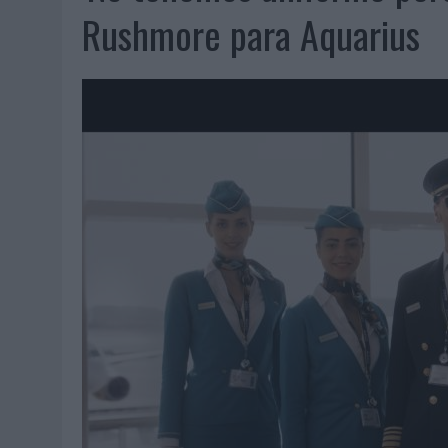
07/08/2026
|
CUANDO SE APAGUE EL SOL, EL ECLIPSE DE 2026 POND
Rushmore para Aquarius
06/08/2026
|
‘LA VUELTA’, DE FENOMENAL PARA MÁLAGA CF
06/08/2026
|
SIETE DE CADA DIEZ EMPRESAS ESPAÑOLAS NO INTEGRA
06/08/2026
|
LA TELEVISIÓN SIGUE LIDERANDO EL CONSUMO DE MEDI
06/08/2026
|
EL USO DE LA IA GENERATIVA ALCANZA YA AL 62% DE L
06/08/2026
|
SYSTEM1 NOMBRA A KIMBERLY BASTONI COMO NUEVA D
06/08/2026
|
FRIGO Y UNIQLO LANZAN UNA COLECCIÓN PERSONALIZA
06/08/2026
|
LA IA ESTÁ SUBIENDO EL LISTÓN DE LA CREATIVIDAD
05/08/2026
|
BEON WORLDWIDE LANZA RAÍZ URBANA PARA TRANSFOR
05/08/2026
|
FABRA COMUNICACIÓN INCORPORA A CASONÁ Y ASUME 
05/08/2026
|
LOPESAN HOTELS & RESORTS ACERCA EL PARAÍSO CAN
05/08/2026
|
LUIS ARQUILLOS (BURGO DE ARIAS): “LA CONSTRUCCIÓ
MONEDA”
04/08/2026
|
‘EL PARAÍSO MÁS CERCA’, DE 22GRADOS PARA LOPESA