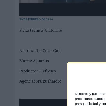
04/08/2026
|
‘LA ÚNICA CERVEZA DEL MUNDO QUE SE DISFRUTA DOS 
07/08/2026
|
EL MÁLAGA CF CULMINA SU TRILOGÍA DE MARCA CON U
29 DE FEBRERO DE 2016
Ficha técnica ‘Uniforme’
Anunciante: Coca-Cola
Marca: Aquarius
Productor: Refresco
Agencia: Sra Rushmore
Nosotros y nuestro
procesamos datos per
para publicidad y co