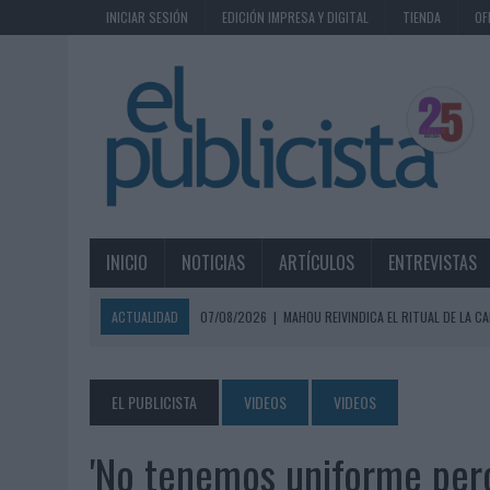
INICIAR SESIÓN
EDICIÓN IMPRESA Y DIGITAL
TIENDA
OF
INICIO
NOTICIAS
ARTÍCULOS
ENTREVISTAS
ACTUALIDAD
07/08/2026
|
MAHOU REIVINDICA EL RITUAL DE LA CA
07/08/2026
|
MG SPIRIT RELANZA SU MARCA CON UNA ESTRATEGIA 
07/08/2026
|
PATRÓN CONVIERTE EL NUEVO SINGLE DE ARÓN PIPER EN
EL PUBLICISTA
VIDEOS
VIDEOS
07/08/2026
|
EL VERANO PONE A PRUEBA LA ESTRATEGIA DIGITAL DE
'No tenemos uniforme pero
07/08/2026
|
VUELING CONVIERTE LOS RECUERDOS EN SOUVENIRS CO