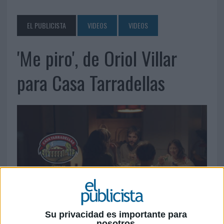
EL PUBLICISTA
VIDEOS
VIDEOS
'Me piro', de Oriol Villar
para Casa Tarradellas
Su privacidad es importante para
6 DE FEBRERO DE 2025
nosotros