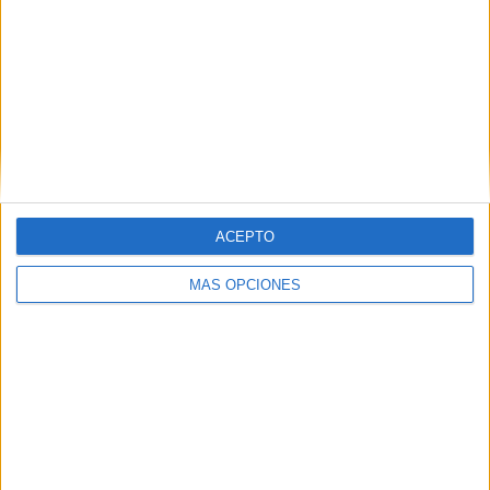
ARTÍCULOS ALEATORIOS
ACEPTO
MÁS OPCIONES
04/08/2026
Audible reivindica el poder