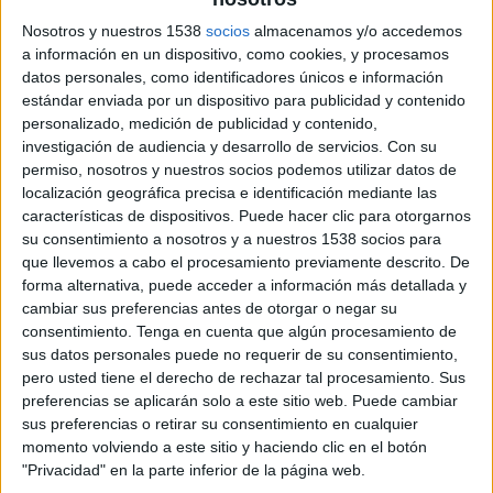
Nosotros y nuestros 1538
socios
almacenamos y/o accedemos
Ficha técnica
a información en un dispositivo, como cookies, y procesamos
datos personales, como identificadores únicos e información
Marca: Casa Tarradellas
estándar enviada por un dispositivo para publicidad y contenido
Agencia: Oriol Villar
personalizado, medición de publicidad y contenido,
Equipo creativo: Oriol Villar, Oriol Gil
investigación de audiencia y desarrollo de servicios.
Con su
Productora: Pau Cabarrocas
permiso, nosotros y nuestros socios podemos utilizar datos de
Productor ejecutivo: Pablo Garcia Acón
localización geográfica precisa e identificación mediante las
Director: Oriol Villar
características de dispositivos. Puede hacer clic para otorgarnos
DOP: Bet Rourich
su consentimiento a nosotros y a nuestros 1538 socios para
Título: Me Piro
que llevemos a cabo el procesamiento previamente descrito. De
forma alternativa, puede acceder a información más detallada y
cambiar sus preferencias antes de otorgar o negar su
consentimiento.
Tenga en cuenta que algún procesamiento de
sus datos personales puede no requerir de su consentimiento,
pero usted tiene el derecho de rechazar tal procesamiento. Sus
preferencias se aplicarán solo a este sitio web. Puede cambiar
sus preferencias o retirar su consentimiento en cualquier
momento volviendo a este sitio y haciendo clic en el botón
"Privacidad" en la parte inferior de la página web.