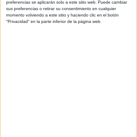
Redactoras: Judith Mateo, Mireia García
preferencias se aplicarán solo a este sitio web. Puede cambiar
sus preferencias o retirar su consentimiento en cualquier
Directoras de arte: Roser Olivella, Emma
momento volviendo a este sitio y haciendo clic en el botón
Rodríguez
"Privacidad" en la parte inferior de la página web.
Vídeo: Carlos Balsa
Edición de vídeo: Lucas Rubio
Diseñadora gráfica: Mónika Diaz
Equipo de cuentas: Giulia Vischi, Isa Cisneros
Comunicación: Christian Martínez, Pat G.
Córdova
Título: rECOnduciendo