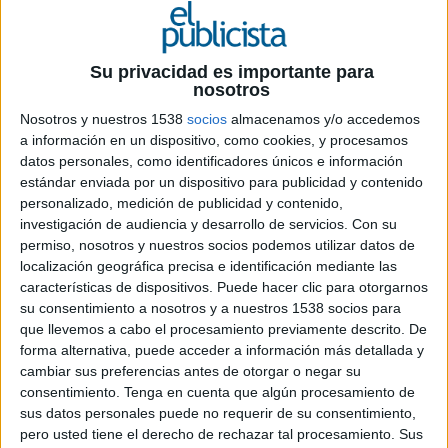
Ficha técnica ‘rECOnduciendo’
Su privacidad es importante para
nosotros
Anunciante: Saba
Nosotros y nuestros 1538
socios
almacenamos y/o accedemos
a información en un dispositivo, como cookies, y procesamos
Contacto cliente: Pepi Muñoz, Ramon Fallada,
datos personales, como identificadores únicos e información
Sylvia Rausch
estándar enviada por un dispositivo para publicidad y contenido
personalizado, medición de publicidad y contenido,
Agencia: Ogilvy Barcelona
investigación de audiencia y desarrollo de servicios.
Con su
permiso, nosotros y nuestros socios podemos utilizar datos de
Directora general: Gemma Gutiérrez
localización geográfica precisa e identificación mediante las
características de dispositivos. Puede hacer clic para otorgarnos
Director creativo ejecutivo & strategy advisor:
su consentimiento a nosotros y a nuestros 1538 socios para
Gabriel García de Oro
que llevemos a cabo el procesamiento previamente descrito. De
forma alternativa, puede acceder a información más detallada y
Executive creative director: Noelia Fernández
cambiar sus preferencias antes de otorgar o negar su
consentimiento.
Tenga en cuenta que algún procesamiento de
Director creativo: Enrique Almodóvar
sus datos personales puede no requerir de su consentimiento,
pero usted tiene el derecho de rechazar tal procesamiento. Sus