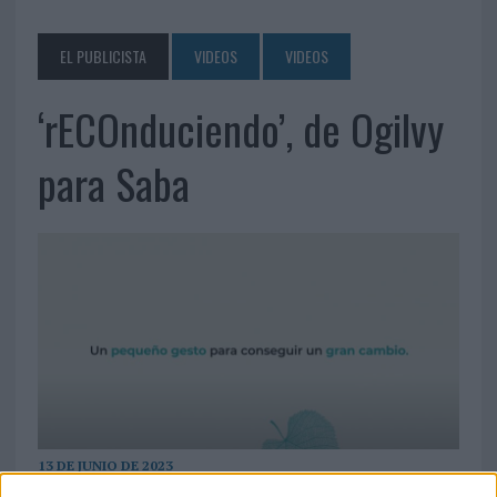
EL PUBLICISTA
VIDEOS
VIDEOS
‘rECOnduciendo’, de Ogilvy
para Saba
13 DE JUNIO DE 2023