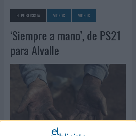
EL PUBLICISTA
VIDEOS
VIDEOS
‘Siempre a mano’, de PS21
para Alvalle