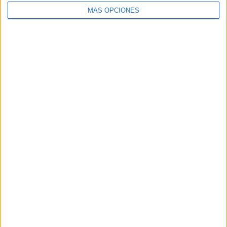
MÁS OPCIONES
ARTÍCULOS ALEATORIOS
07/08/2026
El Málaga CF culmina su
trilogía de marca con una