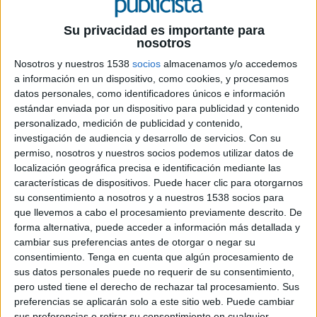
19 DE MAYO DE 2021
Su privacidad es importante para
nosotros
Ficha técnica ‘Siempre a mano’
Nosotros y nuestros 1538
socios
almacenamos y/o accedemos
a información en un dispositivo, como cookies, y procesamos
datos personales, como identificadores únicos e información
Anunciante: Alvalle
estándar enviada por un dispositivo para publicidad y contenido
personalizado, medición de publicidad y contenido,
Sector: Alimentación
investigación de audiencia y desarrollo de servicios.
Con su
permiso, nosotros y nuestros socios podemos utilizar datos de
Contacto cliente: Lucas Sala Bufill, Ingrid Cornet,
localización geográfica precisa e identificación mediante las
Esther Gassol, Ana García, Raimon Casals
características de dispositivos. Puede hacer clic para otorgarnos
su consentimiento a nosotros y a nuestros 1538 socios para
Agencia: PS21
que llevemos a cabo el procesamiento previamente descrito. De
forma alternativa, puede acceder a información más detallada y
cambiar sus preferencias antes de otorgar o negar su
Productora: Garlic
consentimiento.
Tenga en cuenta que algún procesamiento de
sus datos personales puede no requerir de su consentimiento,
Realizador: Gonzaga Manso
pero usted tiene el derecho de rechazar tal procesamiento. Sus
preferencias se aplicarán solo a este sitio web. Puede cambiar
Productores: Irene Núñez, Paco Ponce de León
sus preferencias o retirar su consentimiento en cualquier