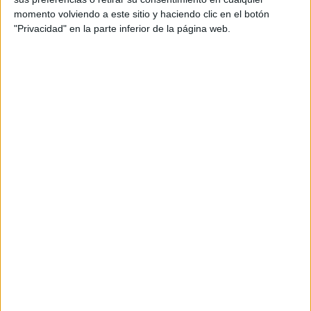
momento volviendo a este sitio y haciendo clic en el botón
Medios: TV, Digital, Exterior
"Privacidad" en la parte inferior de la página web.
Agencia de Medios: OMD
Agencia de RRPP: True
Título: Siempre a Mano