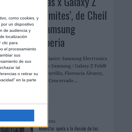
‘Alexia Putellas x Galaxy Z
Fold8 – Sin límites’, de Cheil
ivo, como cookies, y
Spain para Samsung
por un dispositivo
ón de audiencia y
Electronics Iberia
de localización
 clic para
bo el procesamiento
cambiar sus
FICHA TÉCNICA Anunciante: Samsung Electronics
esamiento de sus
beria Marca / Producto: Samsung / Galaxy Z Fold8
echazar tal
quipo cliente: Xavier Portillo, Florencia Álvarez,
erencias o retirar su
aura Raimundo, María Cencerrado ...
vacidad" en la parte
LEER MÁS
03/08/2026
Movistar apela a la ilusión de las