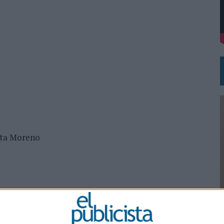
DE CHEIL SPAIN PARA SAMSUNG ELECTRONICS IBERIA
ita Moreno
0
o, Juan Pablo Meichty