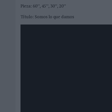
Pieza: 60’’, 45’’, 30’’, 20’’
Título: Somos lo que damos