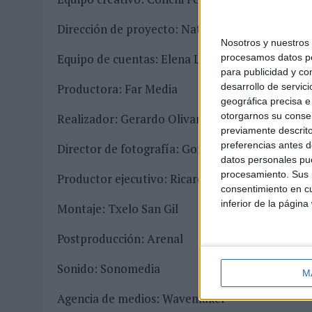
Dirección de proyecto: Natalia Marín
Nosotros y nuestro
Equipo de cuentas: Elena Ledo
procesamos datos per
para publicidad y co
Productora: Far Media
desarrollo de servici
geográfica precisa e 
otorgarnos su conse
Realizador: Gerardo Olivares
previamente descrito
preferencias antes d
Director de fotografía: Gonzaga Manso
datos personales pue
procesamiento. Sus p
Productor ejecutivo: Ricardo San Valentín
consentimiento en cu
inferior de la página
Montaje: Txelo San Gil
Postproducción: Arenal
Sonido: Sonomedia
M
Agencia de medios: Wavemaker