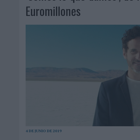
07/08/2026
|
EL VERANO PONE A PRUEBA LA ESTRATEGIA DIGITAL DE
Euromillones
07/08/2026
|
VUELING CONVIERTE LOS RECUERDOS EN SOUVENIRS CO
07/08/2026
|
CUANDO SE APAGUE EL SOL, EL ECLIPSE DE 2026 POND
06/08/2026
|
‘LA VUELTA’, DE FENOMENAL PARA MÁLAGA CF
06/08/2026
|
SIETE DE CADA DIEZ EMPRESAS ESPAÑOLAS NO INTEGRA
06/08/2026
|
LA TELEVISIÓN SIGUE LIDERANDO EL CONSUMO DE MEDI
06/08/2026
|
EL USO DE LA IA GENERATIVA ALCANZA YA AL 62% DE L
06/08/2026
|
SYSTEM1 NOMBRA A KIMBERLY BASTONI COMO NUEVA D
06/08/2026
|
FRIGO Y UNIQLO LANZAN UNA COLECCIÓN PERSONALIZA
06/08/2026
|
LA IA ESTÁ SUBIENDO EL LISTÓN DE LA CREATIVIDAD
05/08/2026
|
BEON WORLDWIDE LANZA RAÍZ URBANA PARA TRANSFOR
05/08/2026
|
FABRA COMUNICACIÓN INCORPORA A CASONÁ Y ASUME 
05/08/2026
|
LOPESAN HOTELS & RESORTS ACERCA EL PARAÍSO CAN
4 DE JUNIO DE 2019
05/08/2026
|
LUIS ARQUILLOS (BURGO DE ARIAS): “LA CONSTRUCCIÓ