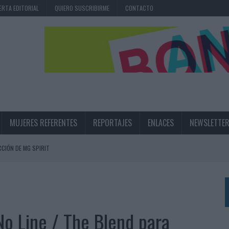
ERTA EDITORIAL
QUIERO SUSCRIBIRME
CONTACTO
MUJERES REFERENTES
REPORTAJES
ENLACES
NEWSLETTE
CIÓN DE MG SPIRIT
NA CAMPAÑA QUE CELEBRA SU REGRESO A PRIMERA DIVISIÓN
TERNACIONAL DE LA CERVEZA
360º CENTRADA EN EL ORIGEN BARCELONÉS
No Line / The Blend para
 UNA EXPERIENCIA DE MARCA EN IBIZA