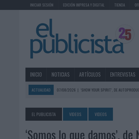
INICIAR SESIÓN
EDICIÓN IMPRESA Y DIGITAL
TIENDA
OF
INICIO
NOTICIAS
ARTÍCULOS
ENTREVISTAS
ACTUALIDAD
07/08/2026
|
‘SHOW YOUR SPIRIT’, DE AUTOPRODUC
07/08/2026
|
EL MÁLAGA CF CULMINA SU TRILOGÍA DE MARCA CON U
07/08/2026
|
MAHOU REIVINDICA EL RITUAL DE LA CAÑA EN EL DÍA IN
EL PUBLICISTA
VIDEOS
VIDEOS
07/08/2026
|
MG SPIRIT RELANZA SU MARCA CON UNA ESTRATEGIA 
‘Somos lo que damos’, de 
07/08/2026
|
PATRÓN CONVIERTE EL NUEVO SINGLE DE ARÓN PIPER EN