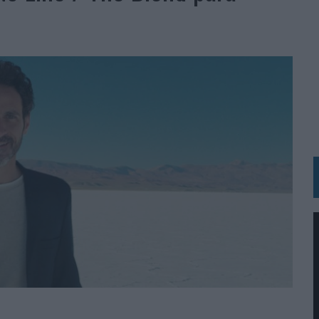
 LAS MARCAS
N IA
RÁ A PRUEBA LA CREATIVIDAD DE LAS MARCAS
N LA INFANCIA EN SU ESTRATEGIA
OS EN VERANO Y SUPERA AL MÓVIL COMO DISPOSITIVO MÁS UTILIZADO
OS ESPAÑOLES
IRECTORA COMERCIAL GLOBAL
BLE INSPIRADA EN CORNETTO, CALIPPO Y SOLERO
MAR EL PATRIMONIO HISTÓRICO EN ACTIVOS CULTURALES Y ECONÓMICOS
LA GESTIÓN DE SUS RELACIONES CON LOS MEDIOS
ARIO EN SU ÚLTIMA CAMPAÑA INTERNACIONAL
N DE MARCA A LARGO PLAZO Y LA MEDICIÓN SON DOS CARAS DE LA MISMA