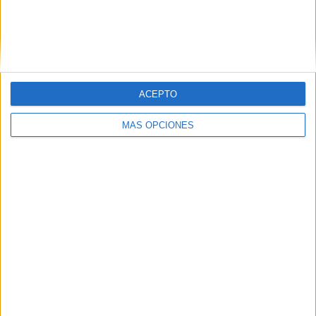
VÍDEO DESTACADO
ACEPTO
MÁS OPCIONES
ARTÍCULOS ALEATORIOS