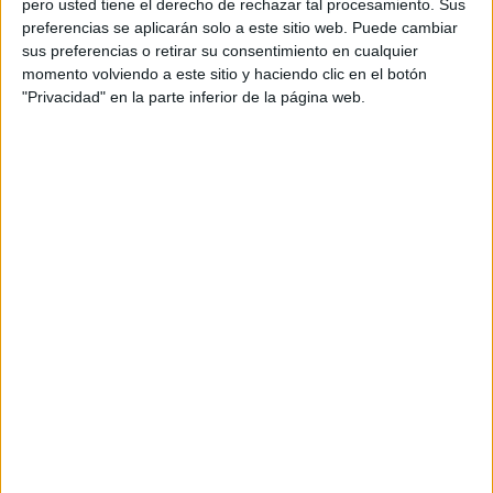
pero usted tiene el derecho de rechazar tal procesamiento. Sus
Directora de cuentas: Carmen Amer
preferencias se aplicarán solo a este sitio web. Puede cambiar
sus preferencias o retirar su consentimiento en cualquier
Supervisor de cuentas: Emilio Romero
momento volviendo a este sitio y haciendo clic en el botón
"Privacidad" en la parte inferior de la página web.
Ejecutiva de cuentas: María Núñez
Productora: Glassy Films
Realizador: Humbert Aparicio
Producer: Marta Morón
Fotografía: Tessa Dóniga
Producción fotografía: Enri Mur
Estudio sonido: La Panadería
Título: Tómatela en serio