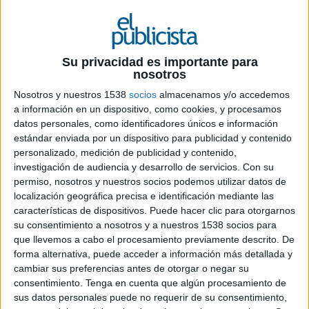
Ficha técnica ‘Tómatela en serio’
Su privacidad es importante para
Anunciante: Ambar
nosotros
Nosotros y nuestros 1538
socios
almacenamos y/o accedemos
Producto: Ambar Export
a información en un dispositivo, como cookies, y procesamos
datos personales, como identificadores únicos e información
Contacto cliente: Sergio Flores y Cristina Gerique
estándar enviada por un dispositivo para publicidad y contenido
personalizado, medición de publicidad y contenido,
Agencia: Pingüino Torreblanca
investigación de audiencia y desarrollo de servicios.
Con su
permiso, nosotros y nuestros socios podemos utilizar datos de
Directores generales creativos: José Luis Moro Y
localización geográfica precisa e identificación mediante las
Pablo Torreblanca
características de dispositivos. Puede hacer clic para otorgarnos
su consentimiento a nosotros y a nuestros 1538 socios para
Directora creativa ejecutiva: Ángela Cadiñanos
que llevemos a cabo el procesamiento previamente descrito. De
forma alternativa, puede acceder a información más detallada y
Director general: Ignacio Olazábal
cambiar sus preferencias antes de otorgar o negar su
consentimiento.
Tenga en cuenta que algún procesamiento de
Equipo creativo: Kike Garrán y Pablo Martínez
sus datos personales puede no requerir de su consentimiento,