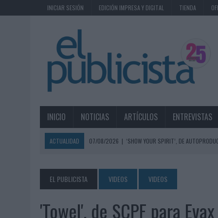
INICIAR SESIÓN
EDICIÓN IMPRESA Y DIGITAL
TIENDA
OF
INICIO
NOTICIAS
ARTÍCULOS
ENTREVISTAS
ACTUALIDAD
07/08/2026
|
‘SHOW YOUR SPIRIT’, DE AUTOPRODUC
07/08/2026
|
EL MÁLAGA CF CULMINA SU TRILOGÍA DE MARCA CON U
07/08/2026
|
MAHOU REIVINDICA EL RITUAL DE LA CAÑA EN EL DÍA IN
EL PUBLICISTA
VIDEOS
VIDEOS
07/08/2026
|
MG SPIRIT RELANZA SU MARCA CON UNA ESTRATEGIA 
'Towel', de SCPF para Evax
07/08/2026
|
PATRÓN CONVIERTE EL NUEVO SINGLE DE ARÓN PIPER EN