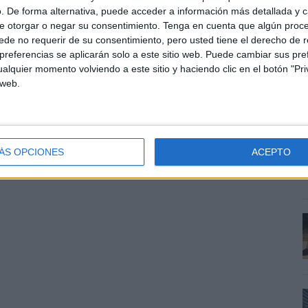
. De forma alternativa, puede acceder a información más detallada y 
e otorgar o negar su consentimiento.
Tenga en cuenta que algún proc
de no requerir de su consentimiento, pero usted tiene el derecho de r
referencias se aplicarán solo a este sitio web. Puede cambiar sus pref
alquier momento volviendo a este sitio y haciendo clic en el botón "Pri
 web.
s
S
SHARE
ENVIAR
PIN
c
ÁS OPCIONES
ACEPTO