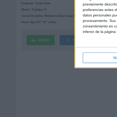
Fotógrafo: Txema Yeste
previamente descrito
preferencias antes d
Música: Trafalgar 13
datos personales pue
Central de medios: Mediacom (Esp), Aegis Ignition (Port)
procesamiento. Sus p
Piezas: Spot 20”, 10” y Print
consentimiento en cu
inferior de la página
IMPRIMIR
TWEET
SHARE
M