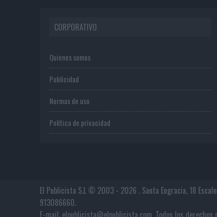
CORPORATIVO
Quienes somos
Publicidad
Normas de uso
Política de privacidad
El Publicista S.L © 2003 - 2026 . Santa Engracia, 18 Escal
913086660.
E-mail: elpublicista@elpublicista.com. Todos los derech