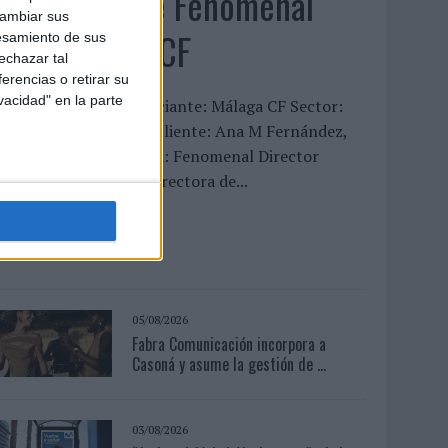
‘La vuelta’, de Fenomenal
cambiar sus
para Málaga CF
esamiento de sus
echazar tal
erencias o retirar su
vacidad" en la parte
FICHA TÉCNICA Anunciante: Málaga CF Sector:
ervicios Contacto del cliente: Ana M Fernández,
ergio Valencia Agencia: Fenomenal Director
reativo: David Titos Directora de...
LEER MÁS
05/08/2026
Fabra Comunicación incorpora a
Casoná y asume la gestión de ...
03/08/2026