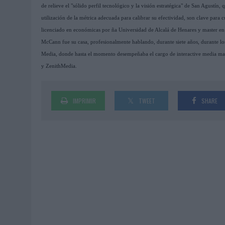
de relieve el "sólido perfil tecnológico y la visión estratégica" de San Agustín
utilización de la métrica adecuada para calibrar su efectividad, son clave para 
licenciado en económicas por ña Universidad de Alcalá de Henares y master en
McCann fue su casa, profesionalmente hablando, durante siete años, durante lo
Media, donde hasta el momento desempeñaba el cargo de interactive media mange
y ZenithMedia.
IMPRIMIR
TWEET
SHARE