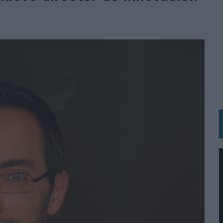
 LAS MARCAS
N IA
RÁ A PRUEBA LA CREATIVIDAD DE LAS MARCAS
N LA INFANCIA EN SU ESTRATEGIA
OS EN VERANO Y SUPERA AL MÓVIL COMO DISPOSITIVO MÁS UTILIZADO
OS ESPAÑOLES
IRECTORA COMERCIAL GLOBAL
BLE INSPIRADA EN CORNETTO, CALIPPO Y SOLERO
MAR EL PATRIMONIO HISTÓRICO EN ACTIVOS CULTURALES Y ECONÓMICOS
LA GESTIÓN DE SUS RELACIONES CON LOS MEDIOS
ARIO EN SU ÚLTIMA CAMPAÑA INTERNACIONAL
N DE MARCA A LARGO PLAZO Y LA MEDICIÓN SON DOS CARAS DE LA MISMA