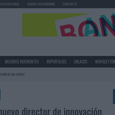
ERTA EDITORIAL
QUIERO SUSCRIBIRME
CONTACTO
MUJERES REFERENTES
REPORTAJES
ENLACES
NEWSLETTE
CIÓN DE MG SPIRIT
NA CAMPAÑA QUE CELEBRA SU REGRESO A PRIMERA DIVISIÓN
TERNACIONAL DE LA CERVEZA
360º CENTRADA EN EL ORIGEN BARCELONÉS
 nuevo director de innovación
 UNA EXPERIENCIA DE MARCA EN IBIZA