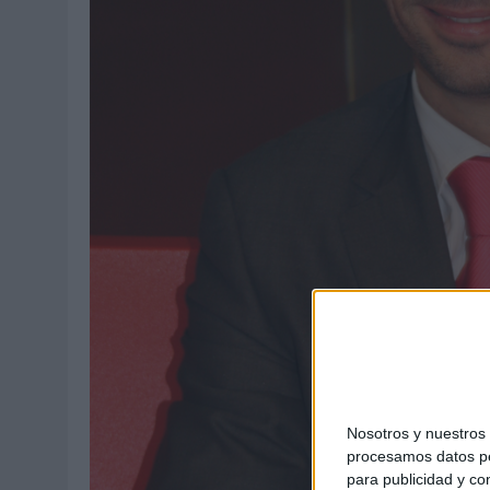
MONEDA”
07/08/2026
|
‘ALEXIA PUTELLAS X GALAXY Z FOLD8 – SIN LÍMITES’, 
Nosotros y nuestro
procesamos datos per
para publicidad y co