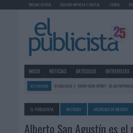
INICIAR SESIÓN
EDICIÓN IMPRESA Y DIGITAL
TIENDA
OF
INICIO
NOTICIAS
ARTÍCULOS
ENTREVISTAS
ACTUALIDAD
07/08/2026
|
‘SHOW YOUR SPIRIT’, DE AUTOPRODUC
07/08/2026
|
EL MÁLAGA CF CULMINA SU TRILOGÍA DE MARCA CON U
07/08/2026
|
MAHOU REIVINDICA EL RITUAL DE LA CAÑA EN EL DÍA IN
EL PUBLICISTA
NOTICIAS
AGENCIAS DE MEDIOS
07/08/2026
|
MG SPIRIT RELANZA SU MARCA CON UNA ESTRATEGIA 
Alberto San Agustín es el
07/08/2026
|
PATRÓN CONVIERTE EL NUEVO SINGLE DE ARÓN PIPER EN