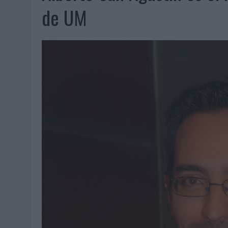
07/08/2026
|
EL VERANO PONE A PRUEBA LA ESTRATEGIA DIGITAL DE
de UM
07/08/2026
|
VUELING CONVIERTE LOS RECUERDOS EN SOUVENIRS CO
07/08/2026
|
CUANDO SE APAGUE EL SOL, EL ECLIPSE DE 2026 POND
06/08/2026
|
‘LA VUELTA’, DE FENOMENAL PARA MÁLAGA CF
06/08/2026
|
SIETE DE CADA DIEZ EMPRESAS ESPAÑOLAS NO INTEGRA
06/08/2026
|
LA TELEVISIÓN SIGUE LIDERANDO EL CONSUMO DE MEDI
06/08/2026
|
EL USO DE LA IA GENERATIVA ALCANZA YA AL 62% DE L
06/08/2026
|
SYSTEM1 NOMBRA A KIMBERLY BASTONI COMO NUEVA D
06/08/2026
|
FRIGO Y UNIQLO LANZAN UNA COLECCIÓN PERSONALIZA
06/08/2026
|
LA IA ESTÁ SUBIENDO EL LISTÓN DE LA CREATIVIDAD
05/08/2026
|
BEON WORLDWIDE LANZA RAÍZ URBANA PARA TRANSFOR
05/08/2026
|
FABRA COMUNICACIÓN INCORPORA A CASONÁ Y ASUME 
05/08/2026
|
LOPESAN HOTELS & RESORTS ACERCA EL PARAÍSO CAN
05/08/2026
|
LUIS ARQUILLOS (BURGO DE ARIAS): “LA CONSTRUCCIÓ