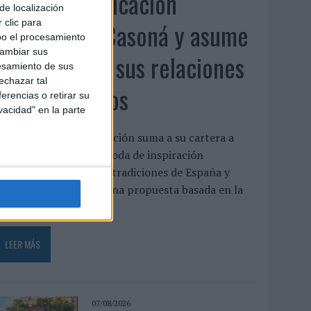
Fabra Comunicación
de localización
incorpora a Casoná y asume
 clic para
bo el procesamiento
cambiar sus
la gestión de sus relaciones
esamiento de sus
echazar tal
con los medios
erencias o retirar su
vacidad" en la parte
a agencia de comunicación suma a su cartera a
asoná, una firma de moda de inspiración
esortwear que une las tradiciones de España y
enezuela a través de una propuesta basada en la
rtesanía, el...
LEER MÁS
07/08/2026