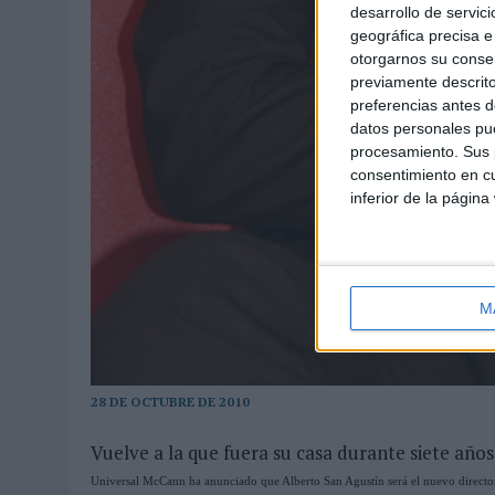
desarrollo de servici
geográfica precisa e 
otorgarnos su conse
previamente descrito
preferencias antes d
datos personales pue
procesamiento. Sus p
consentimiento en cu
inferior de la página
M
28 DE OCTUBRE DE 2010
Vuelve a la que fuera su casa durante siete años
Universal McCann ha anunciado que Alberto San Agustín será el nuevo director 