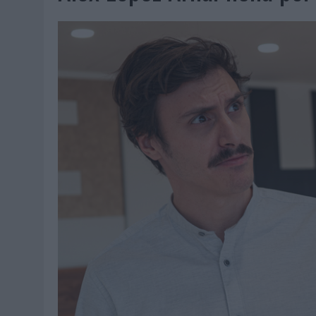
06/08/2026
|
SYSTEM1 NOMBRA A KIMBERLY BASTONI COMO NUEVA D
06/08/2026
|
FRIGO Y UNIQLO LANZAN UNA COLECCIÓN PERSONALIZA
06/08/2026
|
LA IA ESTÁ SUBIENDO EL LISTÓN DE LA CREATIVIDAD
05/08/2026
|
BEON WORLDWIDE LANZA RAÍZ URBANA PARA TRANSFOR
05/08/2026
|
FABRA COMUNICACIÓN INCORPORA A CASONÁ Y ASUME 
05/08/2026
|
LOPESAN HOTELS & RESORTS ACERCA EL PARAÍSO CAN
05/08/2026
|
LUIS ARQUILLOS (BURGO DE ARIAS): “LA CONSTRUCCIÓ
MONEDA”
04/08/2026
|
‘EL PARAÍSO MÁS CERCA’, DE 22GRADOS PARA LOPESA
04/08/2026
|
‘LA ÚNICA CERVEZA DEL MUNDO QUE SE DISFRUTA DOS 
04/08/2026
|
‘EL FÚTBOL SIN LAS PERSONAS’, DE DENTSU CREATIVE
04/08/2026
|
CAPAZ, LA CERVEZA QUE CONVIERTE CADA BOTELLA EN
04/08/2026
|
BABARIA Y MAXIBON SON ‘EL MATCH PERFECTO DEL VE
04/08/2026
|
AUDIBLE REIVINDICA EL PODER TRANSFORMADOR DEL A