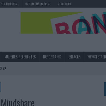
ERTA EDITORIAL
QUIERO SUSCRIBIRME
CONTACTO
MUJERES REFERENTES
REPORTAJES
ENLACES
NEWSLETTE
GA CF
N LA INFANCIA EN SU ESTRATEGIA
UNQUE LOS MEDIOS CONTROLADOS MANTIENEN EL CRECIMIENTO
OS EN VERANO Y SUPERA AL MÓVIL COMO DISPOSITIVO MÁS UTILIZADO
r Mindshare
OS ESPAÑOLES