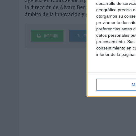
agencia en radio. Se incorpora ahora al área cr
desarrollo de servici
la dirección de Álvaro Bermúdez de Castro, para
geográfica precisa e 
ámbito de la innovación y generación de conte
otorgarnos su conse
previamente descrito
preferencias antes d
datos personales pue
IMPRIMIR
TWEET
SHARE
procesamiento. Sus p
consentimiento en cu
inferior de la página
M