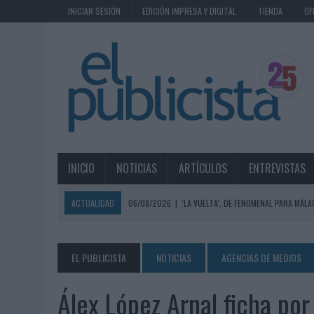
INICIAR SESIÓN
EDICIÓN IMPRESA Y DIGITAL
TIENDA
OF
INICIO
NOTICIAS
ARTÍCULOS
ENTREVISTAS
ACTUALIDAD
06/08/2026
|
‘LA VUELTA’, DE FENOMENAL PARA MÁLA
06/08/2026
|
SIETE DE CADA DIEZ EMPRESAS ESPAÑOLAS NO INTEGRA
06/08/2026
|
EL MERCADO PUBLICITARIO CAE UN 2,6% EN 2025, A
EL PUBLICISTA
NOTICIAS
AGENCIAS DE MEDIOS
06/08/2026
|
LA TELEVISIÓN SIGUE LIDERANDO EL CONSUMO DE MEDI
Álex López Arnal ficha po
06/08/2026
|
EL USO DE LA IA GENERATIVA ALCANZA YA AL 62% DE L