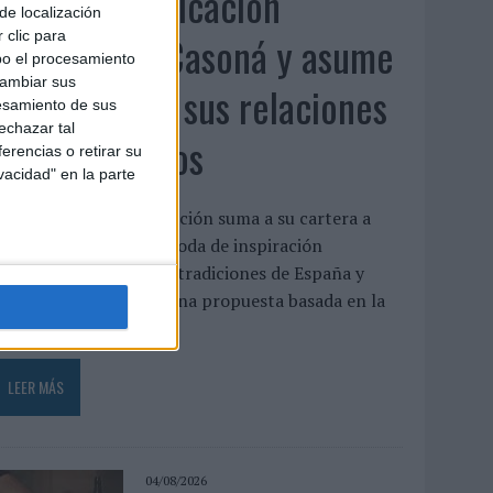
Fabra Comunicación
de localización
incorpora a Casoná y asume
 clic para
bo el procesamiento
cambiar sus
la gestión de sus relaciones
esamiento de sus
echazar tal
con los medios
erencias o retirar su
vacidad" en la parte
a agencia de comunicación suma a su cartera a
asoná, una firma de moda de inspiración
esortwear que une las tradiciones de España y
enezuela a través de una propuesta basada en la
rtesanía, el...
LEER MÁS
04/08/2026