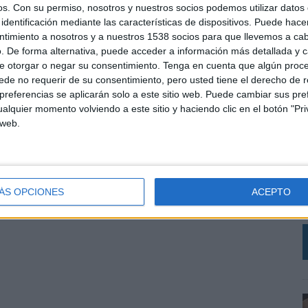
eativa de Mindshare liderada por Jorge Morata y bajo
os.
Con su permiso, nosotros y nuestros socios podemos utilizar datos 
 reforzar el trabajo más disruptivo aplicado al
identificación mediante las características de dispositivos. Puede hacer
nidos en medios.
ntimiento a nosotros y a nuestros 1538 socios para que llevemos a ca
. De forma alternativa, puede acceder a información más detallada y 
e otorgar o negar su consentimiento.
Tenga en cuenta que algún proc
de no requerir de su consentimiento, pero usted tiene el derecho de r
SHARE
ENVIAR
PIN
referencias se aplicarán solo a este sitio web. Puede cambiar sus pref
alquier momento volviendo a este sitio y haciendo clic en el botón "Pri
 web.
L
C
r
V
ÁS OPCIONES
ACEPTO
a