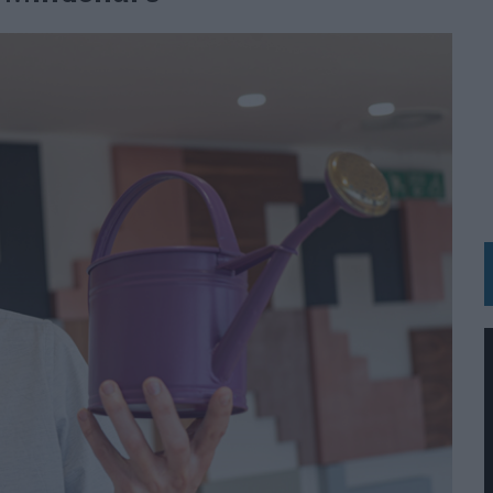
IRECTORA COMERCIAL GLOBAL
BLE INSPIRADA EN CORNETTO, CALIPPO Y SOLERO
MAR EL PATRIMONIO HISTÓRICO EN ACTIVOS CULTURALES Y ECONÓMICOS
LA GESTIÓN DE SUS RELACIONES CON LOS MEDIOS
ARIO EN SU ÚLTIMA CAMPAÑA INTERNACIONAL
N DE MARCA A LARGO PLAZO Y LA MEDICIÓN SON DOS CARAS DE LA MISMA
N HOTELS & RESORTS
VECES’, DE INUSUALY PARA CERVEZA CAPAZ
 PARA ORANGE
 UNA OPORTUNIDAD DE INCLUSIÓN
RANO’
UDIO EN SU NUEVA CAMPAÑA GLOBAL DE MARCA