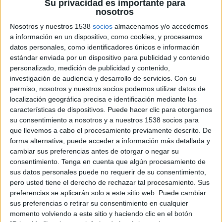
Su privacidad es importante para
nosotros
13 DE NOVIEMBRE DE 2019
Nosotros y nuestros 1538
socios
almacenamos y/o accedemos
Como directora de proyectos estratégicos en
a información en un dispositivo, como cookies, y procesamos
Madrid, en su apuesta por el planning y la
datos personales, como identificadores únicos e información
estándar enviada por un dispositivo para publicidad y contenido
innovación
personalizado, medición de publicidad y contenido,
investigación de audiencia y desarrollo de servicios.
Con su
Arena Media ha incorporado a Esla de Murga
permiso, nosotros y nuestros socios podemos utilizar datos de
como directora de proyectos estratégicos de la
localización geográfica precisa e identificación mediante las
oficina de Madrid donde prestará servicios de
características de dispositivos. Puede hacer clic para otorgarnos
planificación estratégica a los diferentes clientes
su consentimiento a nosotros y a nuestros 1538 socios para
de la agencia junto con Miguel Alonso, Leticia
que llevemos a cabo el procesamiento previamente descrito. De
Michelena, Traver Pacheco e Íñigo de Luis.
forma alternativa, puede acceder a información más detallada y
cambiar sus preferencias antes de otorgar o negar su
Elsa De Murga ayudará especialmente en el
consentimiento.
Tenga en cuenta que algún procesamiento de
desarrollo de proyectos proactivos de
sus datos personales puede no requerir de su consentimiento,
comunicación para los clientes de Arena Media,
pero usted tiene el derecho de rechazar tal procesamiento. Sus
una de las prioridades de la agencia para cumplir
preferencias se aplicarán solo a este sitio web. Puede cambiar
su misión de acelerar la transformación de sus
sus preferencias o retirar su consentimiento en cualquier
momento volviendo a este sitio y haciendo clic en el botón
modelos de comunicación. Participará