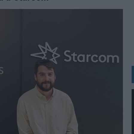
 LAS MARCAS
N IA
RÁ A PRUEBA LA CREATIVIDAD DE LAS MARCAS
N LA INFANCIA EN SU ESTRATEGIA
OS EN VERANO Y SUPERA AL MÓVIL COMO DISPOSITIVO MÁS UTILIZADO
OS ESPAÑOLES
IRECTORA COMERCIAL GLOBAL
BLE INSPIRADA EN CORNETTO, CALIPPO Y SOLERO
MAR EL PATRIMONIO HISTÓRICO EN ACTIVOS CULTURALES Y ECONÓMICOS
LA GESTIÓN DE SUS RELACIONES CON LOS MEDIOS
ARIO EN SU ÚLTIMA CAMPAÑA INTERNACIONAL
N DE MARCA A LARGO PLAZO Y LA MEDICIÓN SON DOS CARAS DE LA MISMA