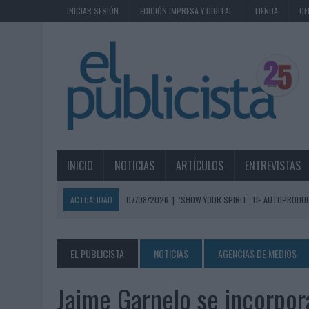
INICIAR SESIÓN
EDICIÓN IMPRESA Y DIGITAL
TIENDA
OF
INICIO
NOTICIAS
ARTÍCULOS
ENTREVISTAS
ACTUALIDAD
07/08/2026
|
‘SHOW YOUR SPIRIT’, DE AUTOPRODUC
07/08/2026
|
EL MÁLAGA CF CULMINA SU TRILOGÍA DE MARCA CON U
07/08/2026
|
MAHOU REIVINDICA EL RITUAL DE LA CAÑA EN EL DÍA IN
EL PUBLICISTA
NOTICIAS
AGENCIAS DE MEDIOS
07/08/2026
|
MG SPIRIT RELANZA SU MARCA CON UNA ESTRATEGIA 
Jaime Garnelo se incorpo
07/08/2026
|
PATRÓN CONVIERTE EL NUEVO SINGLE DE ARÓN PIPER EN