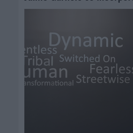
07/08/2026
|
EL VERANO PONE A PRUEBA LA ESTRATEGIA DIGITAL DE
07/08/2026
|
VUELING CONVIERTE LOS RECUERDOS EN SOUVENIRS CO
07/08/2026
|
CUANDO SE APAGUE EL SOL, EL ECLIPSE DE 2026 POND
06/08/2026
|
‘LA VUELTA’, DE FENOMENAL PARA MÁLAGA CF
06/08/2026
|
SIETE DE CADA DIEZ EMPRESAS ESPAÑOLAS NO INTEGRA
06/08/2026
|
LA TELEVISIÓN SIGUE LIDERANDO EL CONSUMO DE MEDI
06/08/2026
|
EL USO DE LA IA GENERATIVA ALCANZA YA AL 62% DE L
06/08/2026
|
SYSTEM1 NOMBRA A KIMBERLY BASTONI COMO NUEVA D
06/08/2026
|
FRIGO Y UNIQLO LANZAN UNA COLECCIÓN PERSONALIZA
06/08/2026
|
LA IA ESTÁ SUBIENDO EL LISTÓN DE LA CREATIVIDAD
05/08/2026
|
BEON WORLDWIDE LANZA RAÍZ URBANA PARA TRANSFOR
05/08/2026
|
FABRA COMUNICACIÓN INCORPORA A CASONÁ Y ASUME 
05/08/2026
|
LOPESAN HOTELS & RESORTS ACERCA EL PARAÍSO CAN
05/08/2026
|
LUIS ARQUILLOS (BURGO DE ARIAS): “LA CONSTRUCCIÓ