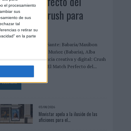
‘El Match Perfecto del
bo el procesamiento
Verano’, de Crush para
cambiar sus
esamiento de sus
Maxibon
echazar tal
erencias o retirar su
vacidad" en la parte
FICHA TÉCNICA Anunciante: Babaria/Maxibon
ontacto cliente: Silvia Muñoz (Babaria), Alba
odrigo (Maxibon) Agencia creativa y digital: Crush
ítulo de la campaña: “El Match Perfecto del...
LEER MÁS
03/08/2026
Movistar apela a la ilusión de las
aficiones para el...