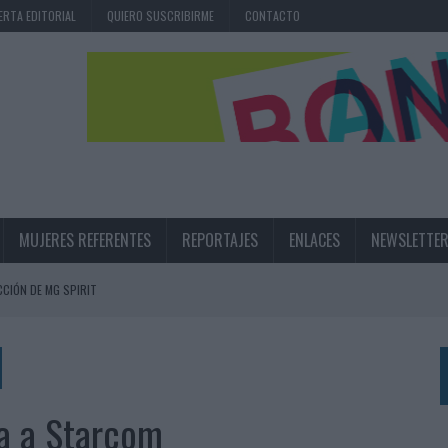
ERTA EDITORIAL
QUIERO SUSCRIBIRME
CONTACTO
MUJERES REFERENTES
REPORTAJES
ENLACES
NEWSLETTE
CIÓN DE MG SPIRIT
NA CAMPAÑA QUE CELEBRA SU REGRESO A PRIMERA DIVISIÓN
TERNACIONAL DE LA CERVEZA
360º CENTRADA EN EL ORIGEN BARCELONÉS
ra a Starcom
 UNA EXPERIENCIA DE MARCA EN IBIZA