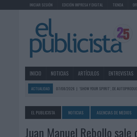
INICIAR SESIÓN
EDICIÓN IMPRESA Y DIGITAL
TIENDA
OF
INICIO
NOTICIAS
ARTÍCULOS
ENTREVISTAS
ACTUALIDAD
07/08/2026
|
‘SHOW YOUR SPIRIT’, DE AUTOPRODUC
07/08/2026
|
EL MÁLAGA CF CULMINA SU TRILOGÍA DE MARCA CON U
07/08/2026
|
MAHOU REIVINDICA EL RITUAL DE LA CAÑA EN EL DÍA IN
EL PUBLICISTA
NOTICIAS
AGENCIAS DE MEDIOS
07/08/2026
|
MG SPIRIT RELANZA SU MARCA CON UNA ESTRATEGIA 
Juan Manuel Rebollo sale
07/08/2026
|
PATRÓN CONVIERTE EL NUEVO SINGLE DE ARÓN PIPER EN