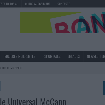
ERTA EDITORIAL
QUIERO SUSCRIBIRME
CONTACTO
MUJERES REFERENTES
REPORTAJES
ENLACES
NEWSLETTE
CIÓN DE MG SPIRIT
NA CAMPAÑA QUE CELEBRA SU REGRESO A PRIMERA DIVISIÓN
TERNACIONAL DE LA CERVEZA
360º CENTRADA EN EL ORIGEN BARCELONÉS
 de Universal McCann
 UNA EXPERIENCIA DE MARCA EN IBIZA