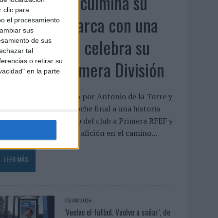
El Málaga CF culmina su
 clic para
trilogía de marca con una
bo el procesamiento
cambiar sus
campaña que celebra su
esamiento de sus
echazar tal
regreso a Primera División
erencias o retirar su
vacidad" en la parte
a pieza, protagonizada por Antonio de la Torre y
alva Reina, pone el broche final a una historia
niciada tras el descenso del club a Primera RFEF y
eivindica el papel de la afición en el camino...
LEER MÁS
03/08/2026
‘Vuelve el fútbol. Vuelve a soñar’, de