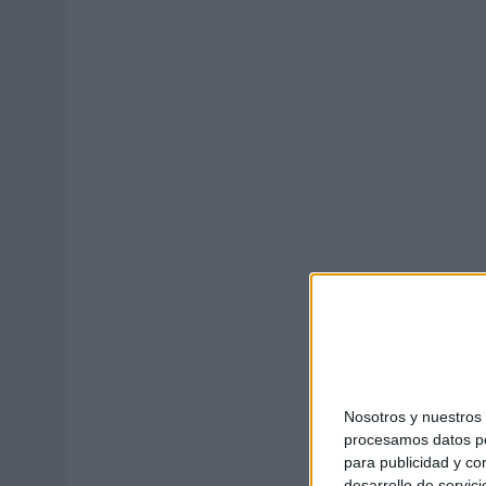
MONEDA”
07/08/2026
|
‘ALEXIA PUTELLAS X GALAXY Z FOLD8 – SIN LÍMITES’, 
Nosotros y nuestro
procesamos datos per
para publicidad y co
desarrollo de servici