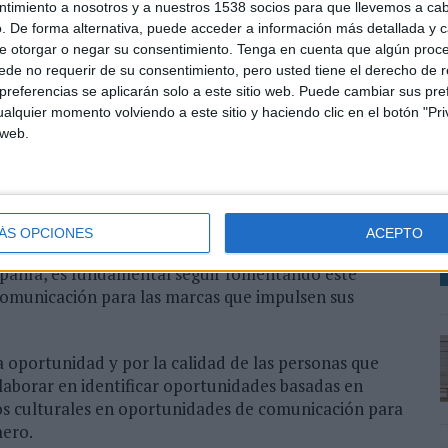
cia en el ámbito digital y de marketing, ha liderado
ntimiento a nosotros y a nuestros 1538 socios para que llevemos a ca
rategias integrales de adaptive marketing, brand
. De forma alternativa, puede acceder a información más detallada y 
iderazgo en la comunicación de contenidos que conectan
e otorgar o negar su consentimiento.
Tenga en cuenta que algún proc
de no requerir de su consentimiento, pero usted tiene el derecho de r
referencias se aplicarán solo a este sitio web. Puede cambiar sus pref
A
alquier momento volviendo a este sitio y haciendo clic en el botón "Pri
 personas y por su inquietud de saber que va a venir a
m
 web.
l de liderazgo en la industria, estoy feliz de que se
V
del cambio e identificando nuevas oportunidades para
d
o, la innovación y la cultura”, afirma Cristina
m
ÁS OPCIONES
ACEPTO
ento de expansión significativa, tanto en términos
mpañía, es fundamental seguir fomentando este
 comunicación para las marcas que impulsen sus
 oportunidad y por la calidad de las personas que
olaborar en identificar oportunidades basadas en
rios culturales en oportunidades de comunicación para
mero.