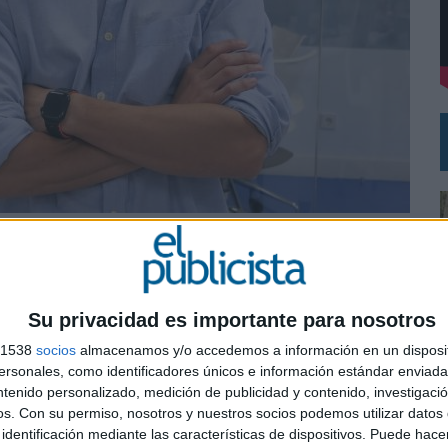
 EL REGRESO DEL FÚTBOL
una oportunidad para impulsar aún más la
ecer soluciones creativas
Su privacidad es importante para nosotros
dro Romero como content and culture director. Esta
s 1538
socios
almacenamos y/o accedemos a información en un disposit
a en liderar la innovación y la creatividad en el
sonales, como identificadores únicos e información estándar enviada 
es para conectar de manera efectiva con las audiencias
ntenido personalizado, medición de publicidad y contenido, investigaci
os.
Con su permiso, nosotros y nuestros socios podemos utilizar datos 
0
identificación mediante las características de dispositivos. Puede hacer