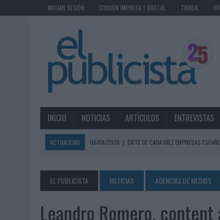
INICIAR SESIÓN
EDICIÓN IMPRESA Y DIGITAL
TIENDA
OF
INICIO
NOTICIAS
ARTÍCULOS
ENTREVISTAS
ACTUALIDAD
06/08/2026
|
SIETE DE CADA DIEZ EMPRESAS ESPAÑ
06/08/2026
|
EL MERCADO PUBLICITARIO CAE UN 2,6% EN 2025, A
06/08/2026
|
LA TELEVISIÓN SIGUE LIDERANDO EL CONSUMO DE MEDI
EL PUBLICISTA
NOTICIAS
AGENCIAS DE MEDIOS
06/08/2026
|
EL USO DE LA IA GENERATIVA ALCANZA YA AL 62% DE L
Leandro Romero, content 
06/08/2026
|
SYSTEM1 NOMBRA A KIMBERLY BASTONI COMO NUEVA D