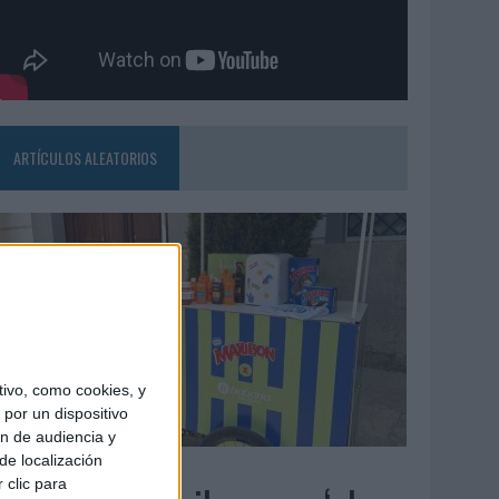
ARTÍCULOS ALEATORIOS
ivo, como cookies, y
por un dispositivo
ón de audiencia y
de localización
4/08/2026
 clic para