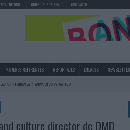
ERTA EDITORIAL
QUIERO SUSCRIBIRME
CONTACTO
MUJERES REFERENTES
REPORTAJES
ENLACES
NEWSLETTE
OLAS NO INTEGRAN LA INFANCIA EN SU ESTRATEGIA
UNQUE LOS MEDIOS CONTROLADOS MANTIENEN EL CRECIMIENTO
OS EN VERANO Y SUPERA AL MÓVIL COMO DISPOSITIVO MÁS UTILIZADO
OS ESPAÑOLES
and culture director de OMD
IRECTORA COMERCIAL GLOBAL