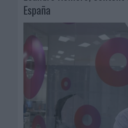
06/08/2026
|
FRIGO Y UNIQLO LANZAN UNA COLECCIÓN PERSONALIZA
España
06/08/2026
|
LA IA ESTÁ SUBIENDO EL LISTÓN DE LA CREATIVIDAD
05/08/2026
|
BEON WORLDWIDE LANZA RAÍZ URBANA PARA TRANSFOR
05/08/2026
|
FABRA COMUNICACIÓN INCORPORA A CASONÁ Y ASUME 
05/08/2026
|
LOPESAN HOTELS & RESORTS ACERCA EL PARAÍSO CAN
05/08/2026
|
LUIS ARQUILLOS (BURGO DE ARIAS): “LA CONSTRUCCIÓ
MONEDA”
04/08/2026
|
‘EL PARAÍSO MÁS CERCA’, DE 22GRADOS PARA LOPESA
04/08/2026
|
‘LA ÚNICA CERVEZA DEL MUNDO QUE SE DISFRUTA DOS 
04/08/2026
|
‘EL FÚTBOL SIN LAS PERSONAS’, DE DENTSU CREATIVE
04/08/2026
|
CAPAZ, LA CERVEZA QUE CONVIERTE CADA BOTELLA EN
04/08/2026
|
BABARIA Y MAXIBON SON ‘EL MATCH PERFECTO DEL VE
04/08/2026
|
AUDIBLE REIVINDICA EL PODER TRANSFORMADOR DEL A
03/08/2026
|
‘VUELVE EL FÚTBOL. VUELVE A SOÑAR’, DE VML PARA MO