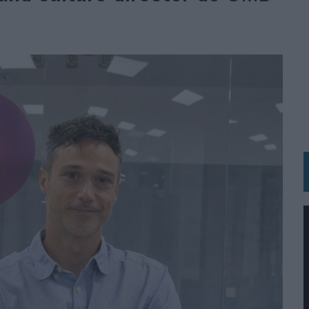
BLE INSPIRADA EN CORNETTO, CALIPPO Y SOLERO
MAR EL PATRIMONIO HISTÓRICO EN ACTIVOS CULTURALES Y ECONÓMICOS
LA GESTIÓN DE SUS RELACIONES CON LOS MEDIOS
ARIO EN SU ÚLTIMA CAMPAÑA INTERNACIONAL
N DE MARCA A LARGO PLAZO Y LA MEDICIÓN SON DOS CARAS DE LA MISMA
N HOTELS & RESORTS
VECES’, DE INUSUALY PARA CERVEZA CAPAZ
 PARA ORANGE
 UNA OPORTUNIDAD DE INCLUSIÓN
RANO’
UDIO EN SU NUEVA CAMPAÑA GLOBAL DE MARCA
VISTAR